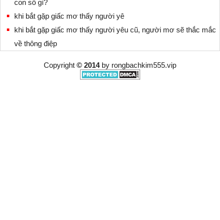
con số gì?
khi bắt gặp giấc mơ thấy người yê
khi bắt gặp giấc mơ thấy người yêu cũ, người mơ sẽ thắc mắc
về thông điệp
Copyright
© 2014
by
rongbachkim555.vip