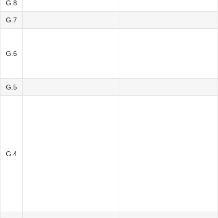
G.8
G.7
G.6
G.5
G.4