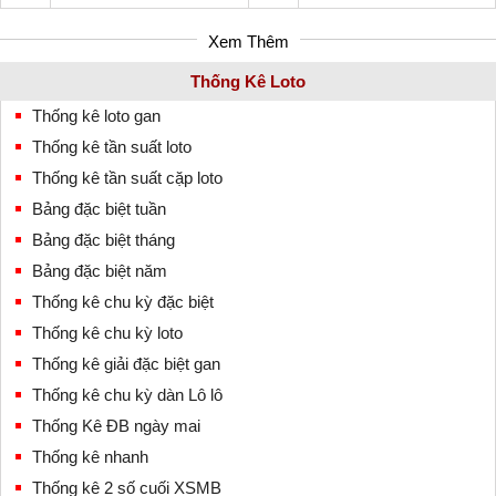
Xem Thêm
Thống Kê Loto
Thống kê loto gan
Thống kê tần suất loto
Thống kê tần suất cặp loto
Bảng đặc biệt tuần
Bảng đặc biệt tháng
Bảng đặc biệt năm
Thống kê chu kỳ đặc biệt
Thống kê chu kỳ loto
Thống kê giải đặc biệt gan
Thống kê chu kỳ dàn Lô lô
Thống Kê ĐB ngày mai
Thống kê nhanh
Thống kê 2 số cuối XSMB