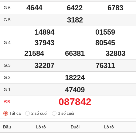
4644
6422
6783
G.6
3182
G.5
14894
01559
37943
80545
G.4
21584
66381
32803
32207
76311
G.3
18224
G.2
47409
G.1
087842
ĐB
Tất cả
2 số cuối
3 số cuối
Đầu
Lô tô
Đuôi
Lô tô