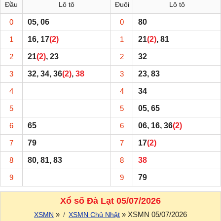
Đầu
Lô tô
Đuôi
Lô tô
0
05, 06
0
80
1
16, 17
(2)
1
21
(2)
, 81
2
21
(2)
, 23
2
32
3
32, 34, 36
(2)
,
38
3
23, 83
4
4
34
5
5
05, 65
6
65
6
06, 16, 36
(2)
7
79
7
17
(2)
8
80, 81, 83
8
38
9
9
79
Xổ số Đà Lạt 05/07/2026
»
» XSMN 05/07/2026
XSMN
XSMN Chủ Nhật