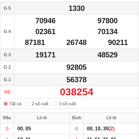
1330
G.5
70946
97800
02361
70134
G.4
87181
26748
90211
19171
48529
G.3
92805
G.2
56378
G.1
038254
ĐB
Tất cả
2 số cuối
3 số cuối
Đầu
Lô tô
Đuôi
Lô tô
0
00, 05
0
00, 10, 30
(2)