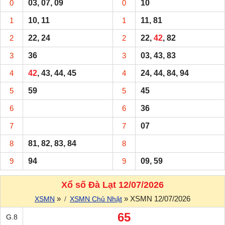
0
03, 07, 09
0
10
1
10, 11
1
11, 81
2
22, 24
2
22,
42
, 82
3
36
3
03, 43, 83
4
42
, 43, 44, 45
4
24, 44, 84, 94
5
59
5
45
6
6
36
7
7
07
8
81, 82, 83, 84
8
9
94
9
09, 59
Xổ số Đà Lạt 12/07/2026
»
» XSMN 12/07/2026
XSMN
XSMN Chủ Nhật
65
G.8