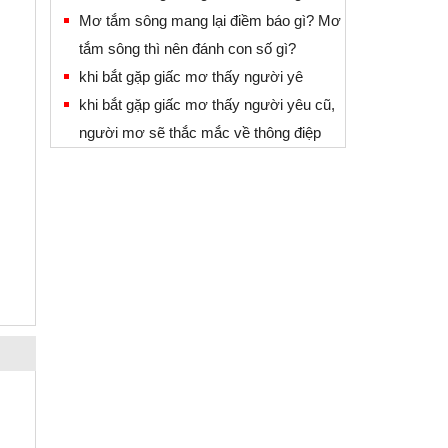
Mơ tắm sông mang lại điềm báo gì? Mơ
tắm sông thì nên đánh con số gì?
khi bắt gặp giấc mơ thấy người yê
khi bắt gặp giấc mơ thấy người yêu cũ,
người mơ sẽ thắc mắc về thông điệp