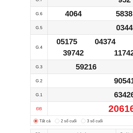
4064
5838
G.6
0344
G.5
05175
04374
G.4
39742
1174
59216
G.3
9054
G.2
6342
G.1
2061
ĐB
Tất cả
2 số cuối
3 số cuối