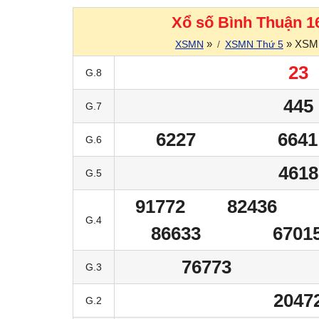
Xổ số Bình Thuận 1
»
» XSMN
XSMN
XSMN Thứ 5
23
G.8
445
G.7
6227
6641
G.6
4618
G.5
91772
82436
G.4
86633
6701
76773
G.3
2047
G.2