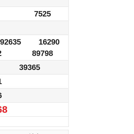
7525
92635
16290
2
89798
39365
1
6
68