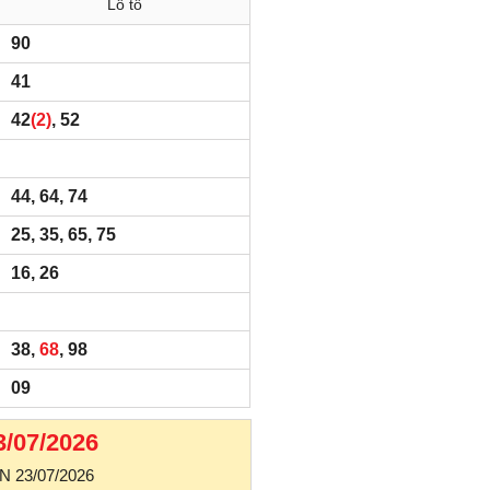
Lô tô
90
41
42
(2)
, 52
44, 64, 74
25, 35, 65, 75
16, 26
38,
68
, 98
09
3/07/2026
 23/07/2026