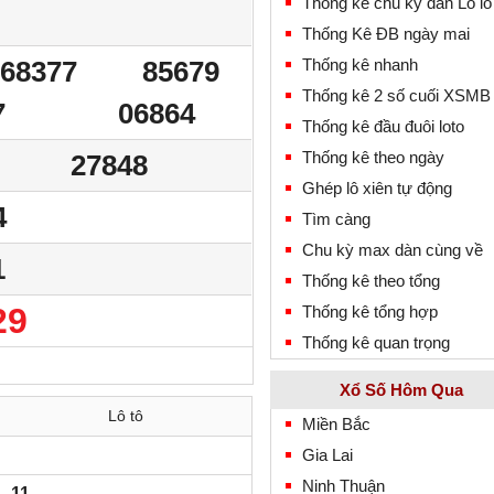
Thống kê chu kỳ dàn Lô lô
Thống Kê ĐB ngày mai
68377
85679
Thống kê nhanh
Thống kê 2 số cuối XSMB
7
06864
Thống kê đầu đuôi loto
Thống kê theo ngày
27848
Ghép lô xiên tự động
4
Tìm càng
Chu kỳ max dàn cùng về
1
Thống kê theo tổng
29
Thống kê tổng hợp
Thống kê quan trọng
Xổ Số Hôm Qua
Lô tô
Miền Bắc
Gia Lai
Ninh Thuận
11