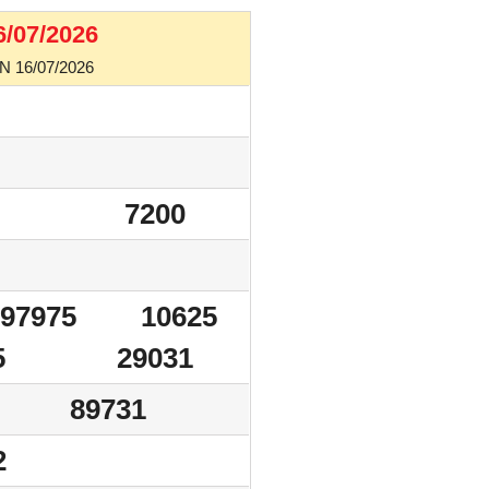
6/07/2026
 16/07/2026
7200
97975
10625
5
29031
89731
2