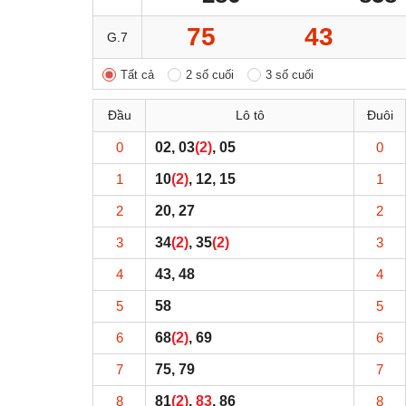
75
43
G.7
Tất cả
2 số cuối
3 số cuối
Đầu
Lô tô
Đuôi
0
02, 03
(2)
, 05
0
1
10
(2)
, 12, 15
1
2
20, 27
2
3
34
(2)
, 35
(2)
3
4
43, 48
4
5
58
5
6
68
(2)
, 69
6
7
75, 79
7
8
81
(2)
,
83
, 86
8