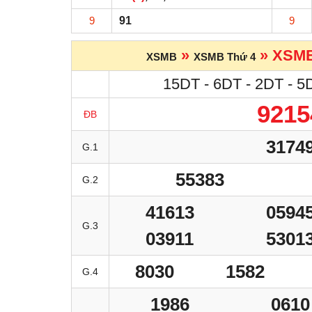
9
91
9
»
» XSMB
XSMB
XSMB Thứ 4
15DT - 6DT - 2DT - 5
9215
ĐB
3174
G.1
55383
G.2
41613
0594
G.3
03911
5301
8030
1582
G.4
1986
0610