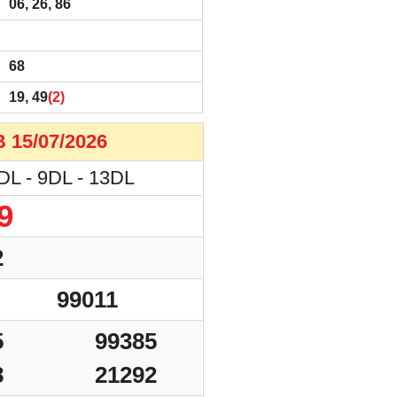
06, 26, 86
68
19, 49
(2)
 15/07/2026
DL - 9DL - 13DL
9
2
99011
5
99385
8
21292