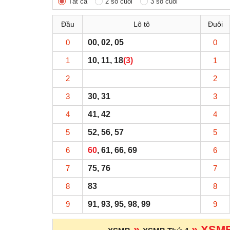
Tất cả
2 số cuối
3 số cuối
Đầu
Lô tô
Đuôi
0
00, 02, 05
0
1
10, 11, 18
(3)
1
2
2
3
30, 31
3
4
41, 42
4
5
52, 56, 57
5
6
60
, 61, 66, 69
6
7
75, 76
7
8
83
8
9
91, 93, 95, 98, 99
9
»
» XSMB