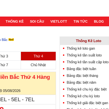
THỐNG KÊ
SOI CẦU
VIETLOTT
TIN TỨC
BLOG
n Bắc
Thống Kê Loto
Thống kê loto gan
Thống kê tần suất loto
Thứ 3
Thứ 4
Thống kê tần suất cặp loto
Thứ 7
Chủ Nhật
Bảng đặc biệt tuần
Bảng đặc biệt tháng
iền Bắc Thứ 4 Hàng
Bảng đặc biệt năm
Thống kê chu kỳ đặc biệt
 05/08/2026
Thống kê chu kỳ loto
4EL - 5EL - 7EL
Thống kê giải đặc biệt gan