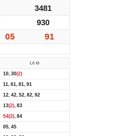
3481
930
05
91
Lô tô
10, 30
(2)
11, 61, 81, 91
12, 42, 52, 82, 92
13
(2)
, 83
54
(2)
, 84
05, 45