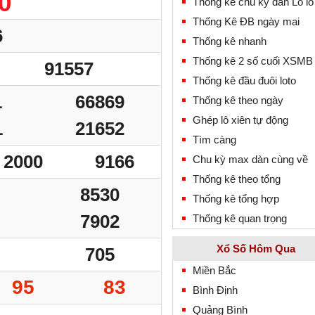
0
Thống kê chu kỳ dàn Lô lô
Thống Kê ĐB ngày mai
6
Thống kê nhanh
Thống kê 2 số cuối XSMB
91557
Thống kê đầu đuôi loto
1
66869
Thống kê theo ngày
Ghép lô xiên tự động
1
21652
Tìm càng
2000
9166
Chu kỳ max dàn cùng về
Thống kê theo tổng
8530
Thống kê tổng hợp
7902
Thống kê quan trọng
Xổ Số Hôm Qua
705
Miền Bắc
95
83
Bình Định
Quảng Bình