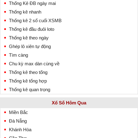
Thống Kê ĐB ngày mai
Thống kê nhanh
Thống kê 2 số cuối XSMB
Thống kê đầu đuôi loto
Thống kê theo ngày
Ghép lô xiên tự động
Tìm càng
Chu kỳ max dàn cùng về
Thống kê theo tổng
Thống kê tổng hợp
Thống kê quan trọng
Xổ Số Hôm Qua
Miền Bắc
Đà Nẵng
Khánh Hòa