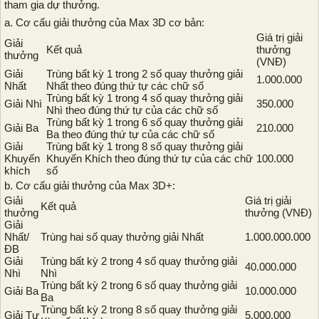
tham gia dự thưởng.
a. Cơ cấu giải thưởng của Max 3D cơ bản:
Giá trị giải
Giải
Kết quả
thưởng
thưởng
(VNĐ)
Giải
Trùng bất kỳ 1 trong 2 số quay thưởng giải
1.000.000
Nhất
Nhất theo đúng thứ tự các chữ số
Trùng bất kỳ 1 trong 4 số quay thưởng giải
Giải Nhì
350.000
Nhì theo đúng thứ tự của các chữ số
Trùng bất kỳ 1 trong 6 số quay thưởng giải
Giải Ba
210.000
Ba theo đúng thứ tự của các chữ số
Giải
Trùng bất kỳ 1 trong 8 số quay thưởng giải
Khuyến
Khuyến Khích theo đúng thứ tự của các chữ
100.000
khích
số
b. Cơ cấu giải thưởng của Max 3D+:
Giải
Giá trị giải
Kết quả
thưởng
thưởng (VNĐ)
Giải
Nhất/
Trùng hai số quay thưởng giải Nhất
1.000.000.000
ĐB
Giải
Trùng bất kỳ 2 trong 4 số quay thưởng giải
40.000.000
Nhì
Nhì
Trùng bất kỳ 2 trong 6 số quay thưởng giải
Giải Ba
10.000.000
Ba
Trùng bất kỳ 2 trong 8 số quay thưởng giải
Giải Tư
5.000.000