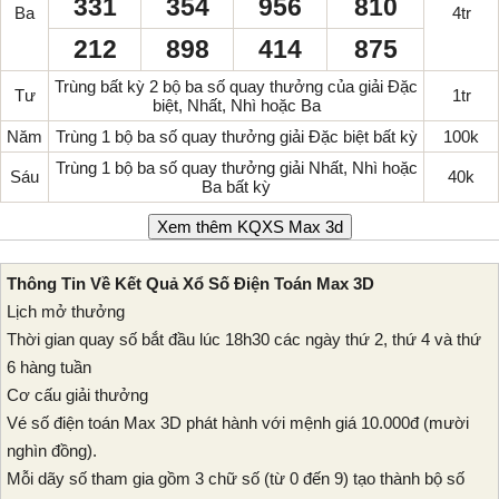
331
354
956
810
Ba
4tr
212
898
414
875
Trùng bất kỳ 2 bộ ba số quay thưởng của giải Đặc
Tư
1tr
biệt, Nhất, Nhì hoặc Ba
Năm
Trùng 1 bộ ba số quay thưởng giải Đặc biệt bất kỳ
100k
Trùng 1 bộ ba số quay thưởng giải Nhất, Nhì hoặc
Sáu
40k
Ba bất kỳ
Xem thêm KQXS Max 3d
Thông Tin Về Kết Quả Xổ Số Điện Toán Max 3D
Lịch mở thưởng
Thời gian quay số bắt đầu lúc 18h30 các ngày thứ 2, thứ 4 và thứ
6 hàng tuần
Cơ cấu giải thưởng
Vé số điện toán Max 3D phát hành với mệnh giá 10.000đ (mười
nghìn đồng).
Mỗi dãy số tham gia gồm 3 chữ số (từ 0 đến 9) tạo thành bộ số