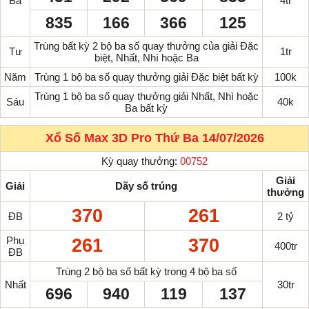
Ba
4tr
835
166
366
125
Trùng bất kỳ 2 bộ ba số quay thưởng của giải Đặc
Tư
1tr
biệt, Nhất, Nhì hoặc Ba
Năm
Trùng 1 bộ ba số quay thưởng giải Đặc biệt bất kỳ
100k
Trùng 1 bộ ba số quay thưởng giải Nhất, Nhì hoặc
Sáu
40k
Ba bất kỳ
Xổ Số Max 3D Pro Thứ Ba 14/07/2026
Kỳ quay thưởng:
00752
Giải
Giải
Dãy số trúng
thưởng
370
261
ĐB
2 tỷ
Phụ
261
370
400tr
ĐB
Trùng 2 bộ ba số bất kỳ trong 4 bộ ba số
Nhất
30tr
696
940
119
137