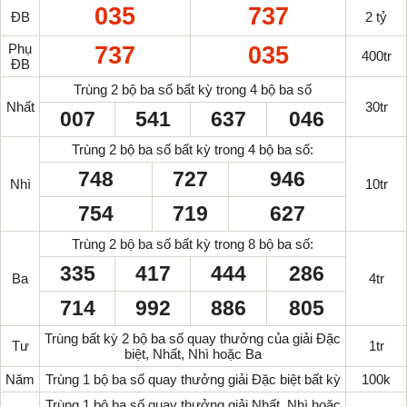
035
737
ĐB
2 tỷ
Phụ
737
035
400tr
ĐB
Trùng 2 bộ ba số bất kỳ trong 4 bộ ba số
Nhất
30tr
007
541
637
046
Trùng 2 bộ ba số bất kỳ trong 4 bộ ba số:
748
727
946
Nhì
10tr
754
719
627
Trùng 2 bộ ba số bất kỳ trong 8 bộ ba số:
335
417
444
286
Ba
4tr
714
992
886
805
Trùng bất kỳ 2 bộ ba số quay thưởng của giải Đặc
Tư
1tr
biệt, Nhất, Nhì hoặc Ba
Năm
Trùng 1 bộ ba số quay thưởng giải Đặc biệt bất kỳ
100k
Trùng 1 bộ ba số quay thưởng giải Nhất, Nhì hoặc