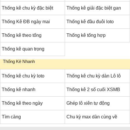
Thống kê chu kỳ đặc biệt
Thống kê giải đặc biệt gan
Thống Kê ĐB ngày mai
Thống kê đầu đuôi loto
Thống kê theo tổng
Thống kê tổng hợp
Thống kê quan trọng
Thống Kê Nhanh
Thống kê chu kỳ loto
Thống kê chu kỳ dàn Lô lô
Thống kê nhanh
Thống kê 2 số cuối XSMB
Thống kê theo ngày
Ghép lô xiên tự động
Tìm càng
Chu kỳ max dàn cùng về