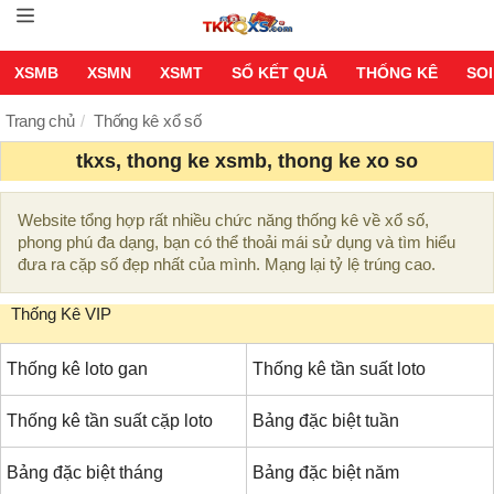
XSMB
XSMN
XSMT
SỔ KẾT QUẢ
THỐNG KÊ
SOI
Trang chủ
Thống kê xổ số
tkxs, thong ke xsmb, thong ke xo so
Website tổng hợp rất nhiều chức năng thống kê về xổ số,
phong phú đa dạng, bạn có thể thoải mái sử dụng và tìm hiểu
đưa ra cặp số đẹp nhất của mình. Mạng lại tỷ lệ trúng cao.
Thống Kê VIP
Thống kê loto gan
Thống kê tần suất loto
Thống kê tần suất cặp loto
Bảng đặc biệt tuần
Bảng đặc biệt tháng
Bảng đặc biệt năm