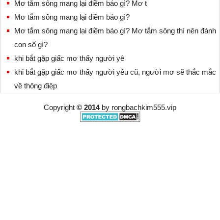
Mơ tắm sông mang lại điềm báo gì? Mơ t
Mơ tắm sông mang lại điềm báo gì?
Mơ tắm sông mang lại điềm báo gì? Mơ tắm sông thì nên đánh
con số gì?
khi bắt gặp giấc mơ thấy người yê
khi bắt gặp giấc mơ thấy người yêu cũ, người mơ sẽ thắc mắc
về thông điệp
Copyright
© 2014
by
rongbachkim555.vip