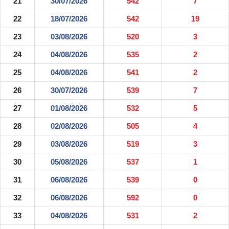
21
30/07/2026
542
7
22
18/07/2026
542
19
23
03/08/2026
520
3
24
04/08/2026
535
2
25
04/08/2026
541
2
26
30/07/2026
539
7
27
01/08/2026
532
5
28
02/08/2026
505
4
29
03/08/2026
519
3
30
05/08/2026
537
1
31
06/08/2026
539
0
32
06/08/2026
592
0
33
04/08/2026
531
2