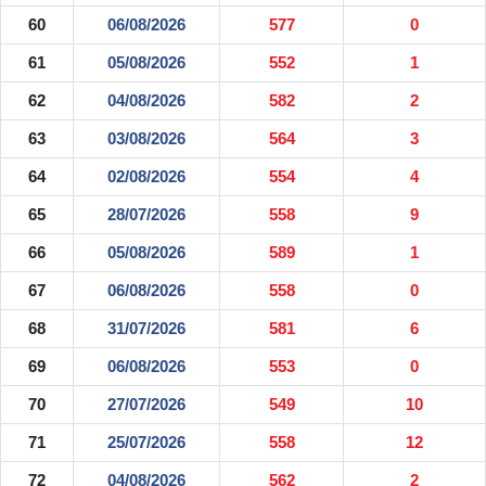
60
06/08/2026
577
0
61
05/08/2026
552
1
62
04/08/2026
582
2
63
03/08/2026
564
3
64
02/08/2026
554
4
65
28/07/2026
558
9
66
05/08/2026
589
1
67
06/08/2026
558
0
68
31/07/2026
581
6
69
06/08/2026
553
0
70
27/07/2026
549
10
71
25/07/2026
558
12
72
04/08/2026
562
2