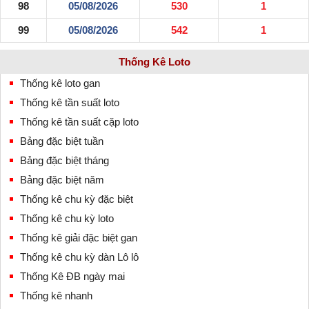
98
05/08/2026
530
1
99
05/08/2026
542
1
Thống Kê Loto
Thống kê loto gan
Thống kê tần suất loto
Thống kê tần suất cặp loto
Bảng đặc biệt tuần
Bảng đặc biệt tháng
Bảng đặc biệt năm
Thống kê chu kỳ đặc biệt
Thống kê chu kỳ loto
Thống kê giải đặc biệt gan
Thống kê chu kỳ dàn Lô lô
Thống Kê ĐB ngày mai
Thống kê nhanh