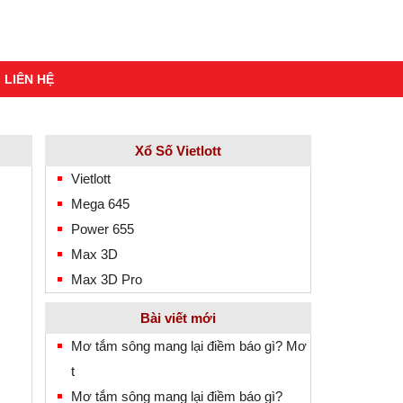
LIÊN HỆ
Xổ Số Vietlott
Vietlott
Mega 645
Power 655
Max 3D
Max 3D Pro
Bài viết mới
Mơ tắm sông mang lại điềm báo gì? Mơ
t
Mơ tắm sông mang lại điềm báo gì?