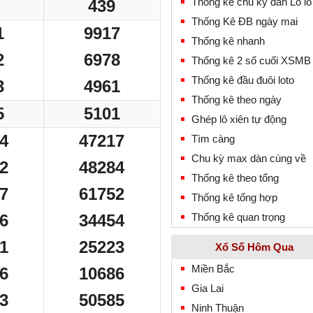
Thống kê chu kỳ dàn Lô lô
439
Thống Kê ĐB ngày mai
1
9917
Thống kê nhanh
2
6978
Thống kê 2 số cuối XSMB
Thống kê đầu đuôi loto
3
4961
Thống kê theo ngày
5
5101
Ghép lô xiên tự động
4
47217
Tìm càng
Chu kỳ max dàn cùng về
2
48284
Thống kê theo tổng
7
61752
Thống kê tổng hợp
6
34454
Thống kê quan trọng
1
25223
Xổ Số Hôm Qua
Miền Bắc
6
10686
Gia Lai
3
50585
Ninh Thuận