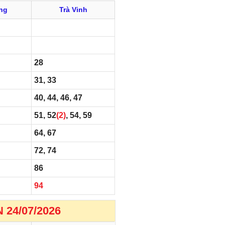
ng
Trà Vinh
28
31, 33
40, 44, 46, 47
51, 52
(2)
, 54, 59
64, 67
72, 74
86
94
 24/07/2026