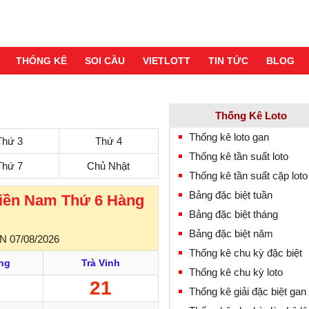
THỐNG KÊ
SOI CẦU
VIETLOTT
TIN TỨC
BLOG
Thống Kê Loto
Thống kê loto gan
Thứ 3
Thứ 4
Thống kê tần suất loto
Thứ 7
Chủ Nhật
Thống kê tần suất cặp loto
Bảng đặc biệt tuần
iền Nam Thứ 6 Hàng
Bảng đặc biệt tháng
Bảng đặc biệt năm
 07/08/2026
Thống kê chu kỳ đặc biệt
ng
Trà Vinh
Thống kê chu kỳ loto
21
Thống kê giải đặc biệt gan