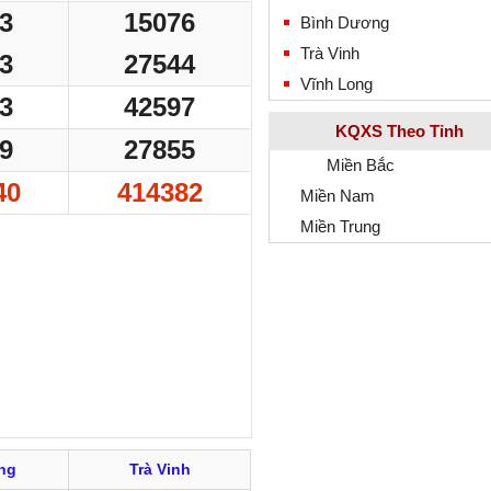
3
15076
Bình Dương
Trà Vinh
3
27544
Vĩnh Long
3
42597
KQXS Theo Tỉnh
9
27855
Miền Bắc
40
414382
Miền Nam
Miền Trung
ng
Trà Vinh