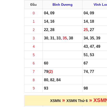
Đầu
Bình Dương
Vĩnh Lo
0
04, 09
04, 09
1
14, 16
14, 18
2
22, 28
25
, 27
3
30, 31, 33,
35
, 38
34, 35, 39
4
43, 47, 49
5
51, 53
6
60
67
7
79
(2)
74, 77
8
80, 82, 84
9
93
98
»
» XSMN
XSMN
XSMN Thứ 6