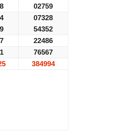
8
02759
4
07328
9
54352
7
22486
1
76567
25
384994