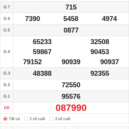
715
G.7
7390
5458
4974
G.6
0877
G.5
65233
32508
59867
90453
G.4
79152
90939
90937
48388
92355
G.3
72550
G.2
95576
G.1
087990
ĐB
Tất cả
2 số cuối
3 số cuối