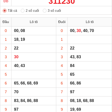
311230
ĐB
Tất cả
2 số cuối
3 số cuối
Đầu
Lô tô
Đuôi
Lô tô
0
00, 08
0
00,
30
, 40, 70
1
18, 19
1
2
22
2
22
3
30
3
43, 83
4
40, 43
4
84
5
5
65
6
65, 66, 68, 69
6
66, 86
7
70
7
97
8
83, 84, 86, 88
8
08, 18, 68, 88
9
97
9
19, 69