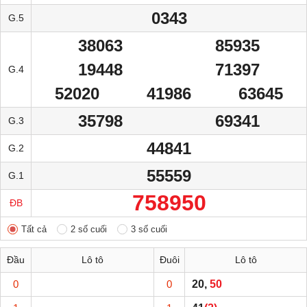
0343
G.5
38063
85935
19448
71397
G.4
52020
41986
63645
35798
69341
G.3
44841
G.2
55559
G.1
758950
ĐB
Tất cả
2 số cuối
3 số cuối
Đầu
Lô tô
Đuôi
Lô tô
0
0
20,
50