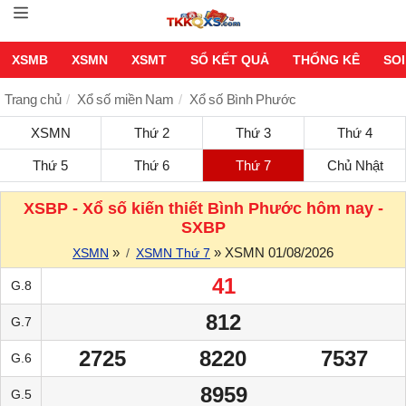
XSMB
XSMN
XSMT
SỔ KẾT QUẢ
THỐNG KÊ
SOI
Trang chủ
Xổ số miền Nam
Xổ số Bình Phước
XSMN
Thứ 2
Thứ 3
Thứ 4
Thứ 5
Thứ 6
Thứ 7
Chủ Nhật
XSBP - Xổ số kiến thiết Bình Phước hôm nay -
SXBP
»
» XSMN 01/08/2026
XSMN
XSMN Thứ 7
41
G.8
812
G.7
2725
8220
7537
G.6
8959
G.5