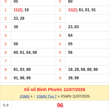
0
05
0
60
1
11
(2)
, 18
1
11
(2)
, 61, 81, 91
2
23, 28
2
3
39
3
23, 83
4
4
64
5
56
5
05
6
60, 61, 64, 68
6
56
7
7
8
81, 83, 88
8
18, 28, 68, 88, 98
9
91, 98, 99
9
39, 99
Xổ số Bình Phước 11/07/2026
»
» XSMN 11/07/2026
XSMN
XSMN Thứ 7
96
G.8