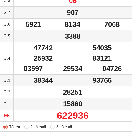
06
G.8
907
G.7
5921
8134
7068
G.6
3388
G.5
47742
54035
25932
83121
G.4
03597
29534
04726
38344
93766
G.3
28251
G.2
15860
G.1
622936
ĐB
Tất cả
2 số cuối
3 số cuối