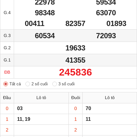
22978
59534
98348
63070
G.4
00411
82357
01893
60534
72093
G.3
19633
G.2
41355
G.1
245836
ĐB
Tất cả
2 số cuối
3 số cuối
Đầu
Lô tô
Đuôi
Lô tô
0
03
0
70
1
11, 19
1
11
2
2