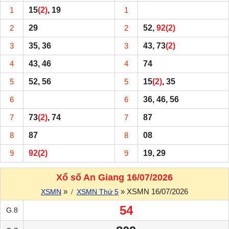
1
15
(2)
, 19
1
2
29
2
52,
92
(2)
3
35, 36
3
43, 73
(2)
4
43, 46
4
74
5
52, 56
5
15
(2)
, 35
6
6
36, 46, 56
7
73
(2)
, 74
7
87
8
87
8
08
9
92
(2)
9
19, 29
Xổ số An Giang 16/07/2026
»
» XSMN 16/07/2026
XSMN
XSMN Thứ 5
54
G.8