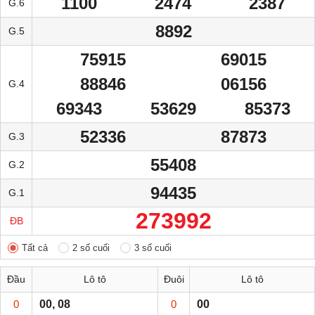
1100
2474
2387
G.6
8892
G.5
75915
69015
88846
06156
G.4
69343
53629
85373
52336
87873
G.3
55408
G.2
94435
G.1
273992
ĐB
Tất cả
2 số cuối
3 số cuối
Đầu
Lô tô
Đuôi
Lô tô
0
00, 08
0
00