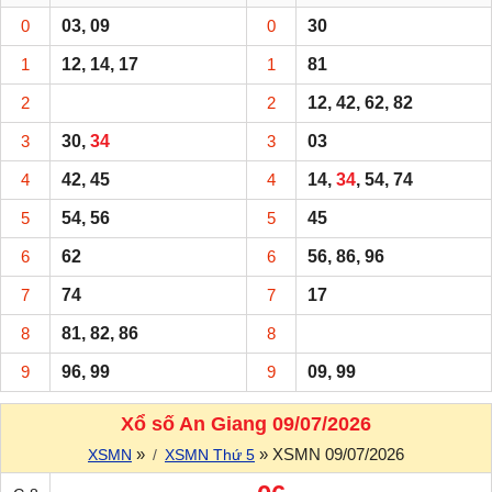
0
03, 09
0
30
1
12, 14, 17
1
81
2
2
12, 42, 62, 82
3
30,
34
3
03
4
42, 45
4
14,
34
, 54, 74
5
54, 56
5
45
6
62
6
56, 86, 96
7
74
7
17
8
81, 82, 86
8
9
96, 99
9
09, 99
Xổ số An Giang 09/07/2026
»
» XSMN 09/07/2026
XSMN
XSMN Thứ 5