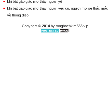
khi bắt gặp giấc mơ thấy người yê
khi bắt gặp giấc mơ thấy người yêu cũ, người mơ sẽ thắc mắc
về thông điệp
Copyright
© 2014
by
rongbachkim555.vip