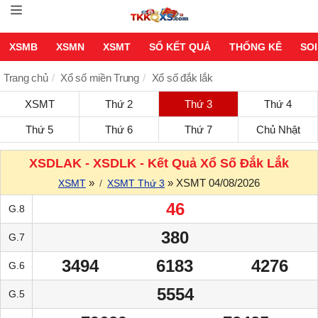
XSMB
XSMN
XSMT
SỔ KẾT QUẢ
THỐNG KÊ
SOI
Trang chủ
Xổ số miền Trung
Xổ số đắk lắk
XSMT
Thứ 2
Thứ 3
Thứ 4
Thứ 5
Thứ 6
Thứ 7
Chủ Nhật
XSDLAK - XSDLK - Kết Quả Xổ Số Đắk Lắk
»
» XSMT 04/08/2026
XSMT
XSMT Thứ 3
46
G.8
380
G.7
3494
6183
4276
G.6
5554
G.5