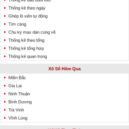
Thống kê theo ngày
Ghép lô xiên tự động
Tìm càng
Chu kỳ max dàn cùng về
Thống kê theo tổng
Thống kê tổng hợp
Thống kê quan trọng
Xổ Số Hôm Qua
Miền Bắc
Gia Lai
Ninh Thuận
Bình Dương
Trà Vinh
Vĩnh Long