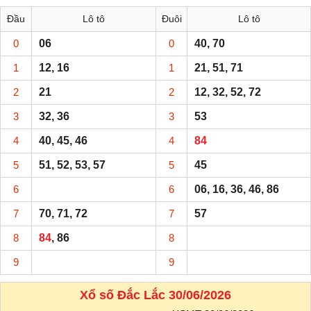
Đầu
Lô tô
Đuôi
Lô tô
0
06
0
40, 70
1
12, 16
1
21, 51, 71
2
21
2
12, 32, 52, 72
3
32, 36
3
53
4
40, 45, 46
4
84
5
51, 52, 53, 57
5
45
6
6
06, 16, 36, 46, 86
7
70, 71, 72
7
57
8
84
, 86
8
9
9
Xổ số Đắc Lắc 30/06/2026