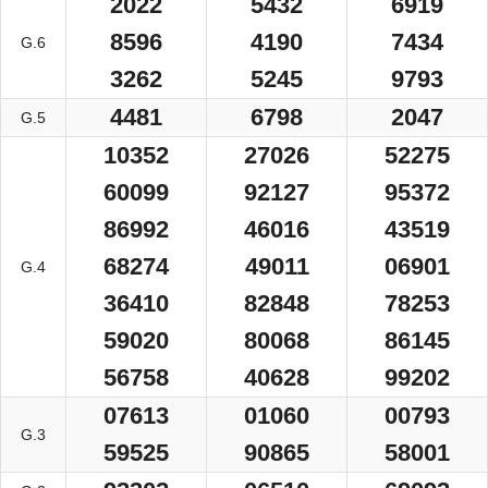
2022
5432
6919
8596
4190
7434
G.6
3262
5245
9793
4481
6798
2047
G.5
10352
27026
52275
60099
92127
95372
86992
46016
43519
68274
49011
06901
G.4
36410
82848
78253
59020
80068
86145
56758
40628
99202
07613
01060
00793
G.3
59525
90865
58001