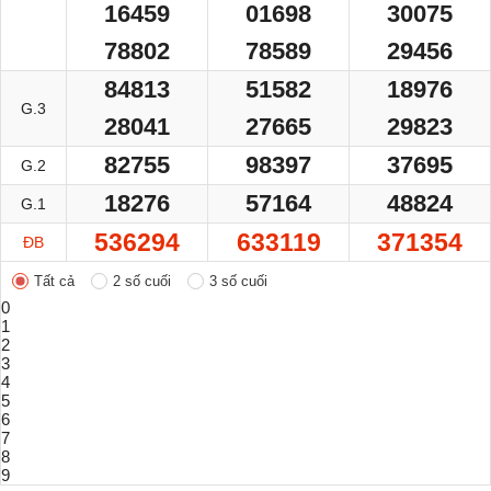
16459
01698
30075
78802
78589
29456
84813
51582
18976
G.3
28041
27665
29823
82755
98397
37695
G.2
18276
57164
48824
G.1
536294
633119
371354
ĐB
Tất cả
2 số cuối
3 số cuối
0
1
2
3
4
5
6
7
8
9