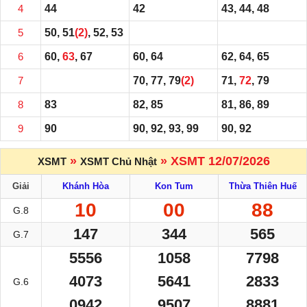
4
44
42
43, 44, 48
5
50, 51
(2)
, 52, 53
6
60,
63
, 67
60, 64
62, 64, 65
7
70, 77, 79
(2)
71,
72
, 79
8
83
82, 85
81, 86, 89
9
90
90, 92, 93, 99
90, 92
»
» XSMT 12/07/2026
XSMT
XSMT Chủ Nhật
Giải
Khánh Hòa
Kon Tum
Thừa Thiên Huế
10
00
88
G.8
147
344
565
G.7
5556
1058
7798
4073
5641
2833
G.6
0942
9507
8881