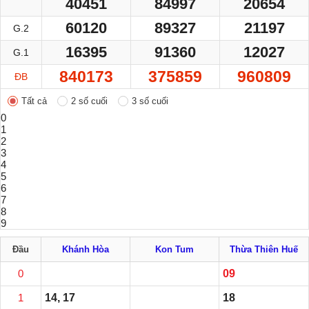
40451
84997
20654
60120
89327
21197
G.2
16395
91360
12027
G.1
840173
375859
960809
ĐB
Tất cả
2 số cuối
3 số cuối
0
1
2
3
4
5
6
7
8
9
Đầu
Khánh Hòa
Kon Tum
Thừa Thiên Huế
0
09
1
14, 17
18