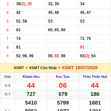
3
38
(2)
,
39
32, 39
34
4
42
45, 48
45, 47
5
52, 58
53
53
6
62
60, 65, 68
7
74
72, 75
8
81
81
9
92, 96, 99
90,
92
, 98
93
(3)
, 94
»
» XSMT 19/07/2026
XSMT
XSMT Chủ Nhật
Giải
Khánh Hòa
Kon Tum
Thừa Thiên Huế
44
06
44
G.8
727
079
186
G.7
5410
5799
1681