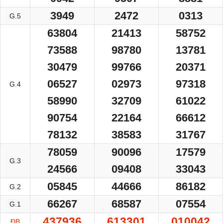
3949
2472
0313
G.5
63804
21413
58752
73588
98780
13781
30479
99766
20371
06527
02973
97318
G.4
58990
32709
61022
90754
22164
66612
78132
38583
31767
78059
90096
17579
G.3
24566
09408
33043
05845
44666
86182
G.2
66267
68587
07554
G.1
437936
613301
010042
ĐB