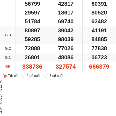
56799
42817
60391
29597
18617
80520
51784
69740
62482
80897
39042
41191
G.3
59285
98039
84885
72888
77026
77838
G.2
26801
48086
06723
G.1
838736
327574
666379
ĐB
Tất cả
2 số cuối
3 số cuối
0
1
2
3
4
5
6
7