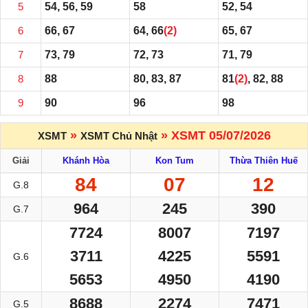
5
54, 56, 59
58
52, 54
6
66, 67
64, 66
(2)
65, 67
7
73, 79
72, 73
71, 79
8
88
80, 83, 87
81
(2)
, 82, 88
9
90
96
98
»
» XSMT 05/07/2026
XSMT
XSMT Chủ Nhật
Giải
Khánh Hòa
Kon Tum
Thừa Thiên Huế
84
07
12
G.8
964
245
390
G.7
7724
8007
7197
3711
4225
5591
G.6
5653
4950
4190
8688
2274
7471
G.5