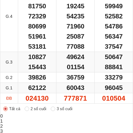
81750
19245
59949
72329
54235
52582
G.4
80699
71960
54786
51961
25087
56347
53181
77088
37547
10827
49624
50647
G.3
15443
01154
88841
39826
36759
33279
G.2
62122
60043
96045
G.1
024130
777871
010504
ĐB
Tất cả
2 số cuối
3 số cuối
0
1
2
3