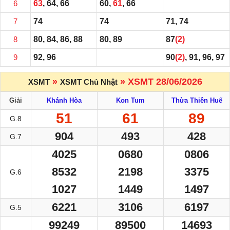
6
63
, 64, 66
60,
61
, 66
7
74
74
71, 74
8
80, 84, 86, 88
80, 89
87
(2)
9
92, 96
90
(2)
, 91, 96, 97
»
» XSMT 28/06/2026
XSMT
XSMT Chủ Nhật
Giải
Khánh Hòa
Kon Tum
Thừa Thiên Huế
51
61
89
G.8
904
493
428
G.7
4025
0680
0806
8532
2198
3375
G.6
1027
1449
1497
6221
3106
6197
G.5
99249
89500
14693