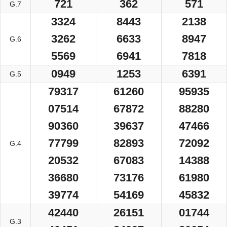
721
362
571
G.7
3324
8443
2138
3262
6633
8947
G.6
5569
6941
7818
0949
1253
6391
G.5
79317
61260
95935
07514
67872
88280
90360
39637
47466
77799
82893
72092
G.4
20532
67083
14388
36680
73176
61980
39774
54169
45832
42440
26151
01744
G.3