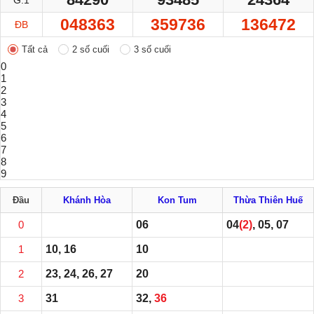
G.1
048363
359736
136472
ĐB
Tất cả
2 số cuối
3 số cuối
0
1
2
3
4
5
6
7
8
9
Đầu
Khánh Hòa
Kon Tum
Thừa Thiên Huế
0
06
04
(2)
, 05, 07
1
10, 16
10
2
23, 24, 26, 27
20
3
31
32,
36