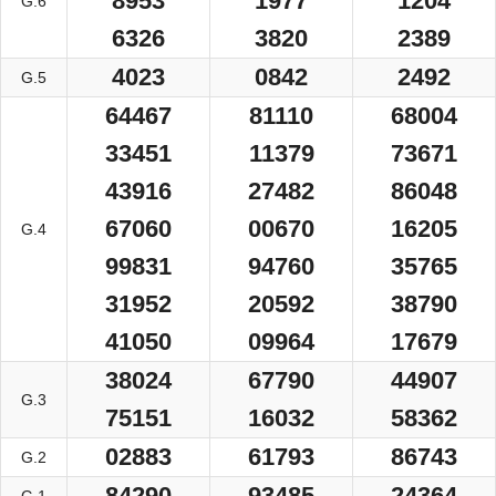
8953
1977
1204
G.6
6326
3820
2389
4023
0842
2492
G.5
64467
81110
68004
33451
11379
73671
43916
27482
86048
67060
00670
16205
G.4
99831
94760
35765
31952
20592
38790
41050
09964
17679
38024
67790
44907
G.3
75151
16032
58362
02883
61793
86743
G.2
84290
93485
24364