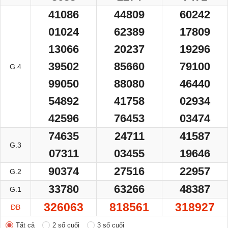
41086
44809
60242
01024
62389
17809
13066
20237
19296
39502
85660
79100
G.4
99050
88080
46440
54892
41758
02934
42596
76453
03474
74635
24711
41587
G.3
07311
03455
19646
90374
27516
22957
G.2
33780
63266
48387
G.1
326063
818561
318927
ĐB
Tất cả
2 số cuối
3 số cuối