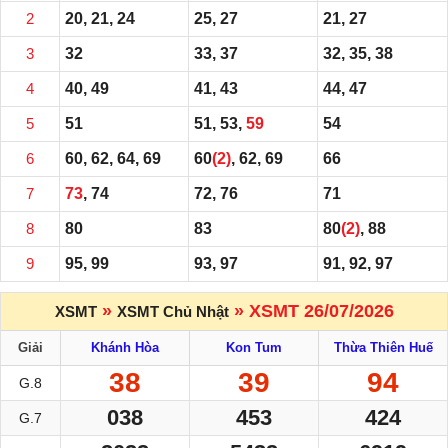
2
20, 21, 24
25, 27
21, 27
3
32
33, 37
32, 35, 38
4
40, 49
41, 43
44, 47
5
51
51, 53,
59
54
6
60, 62, 64, 69
60
(2)
, 62, 69
66
7
73
, 74
72, 76
71
8
80
83
80
(2)
, 88
9
95, 99
93, 97
91, 92, 97
»
» XSMT 26/07/2026
XSMT
XSMT Chủ Nhật
Giải
Khánh Hòa
Kon Tum
Thừa Thiên Huế
38
39
94
G.8
038
453
424
G.7