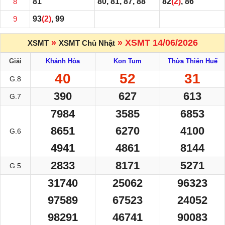
8
81
80, 81, 87, 88
82
(2)
, 86
9
93
(2)
, 99
»
» XSMT 14/06/2026
XSMT
XSMT Chủ Nhật
Giải
Khánh Hòa
Kon Tum
Thừa Thiên Huế
40
52
31
G.8
390
627
613
G.7
7984
3585
6853
8651
6270
4100
G.6
4941
4861
8144
2833
8171
5271
G.5
31740
25062
96323
97589
67523
24052
98291
46741
90083