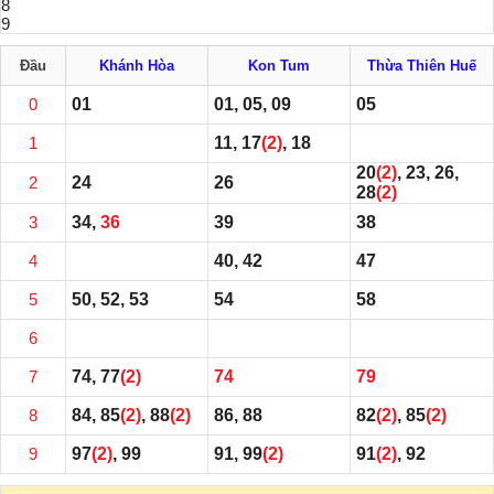
8
9
Đầu
Khánh Hòa
Kon Tum
Thừa Thiên Huế
0
01
01, 05, 09
05
1
11, 17
(2)
, 18
20
(2)
, 23, 26,
2
24
26
28
(2)
3
34,
36
39
38
4
40, 42
47
5
50, 52, 53
54
58
6
7
74, 77
(2)
74
79
8
84, 85
(2)
, 88
(2)
86, 88
82
(2)
, 85
(2)
9
97
(2)
, 99
91, 99
(2)
91
(2)
, 92