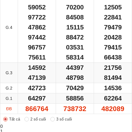
59052
70200
12505
97722
84508
22841
47862
15115
79479
G.4
97442
88472
20428
96757
03531
79415
75611
58314
66438
14592
44397
21756
G.3
47139
48798
81494
42723
70429
14536
G.2
64297
58856
62264
G.1
866764
738732
482089
ĐB
Tất cả
2 số cuối
3 số cuối
0
1