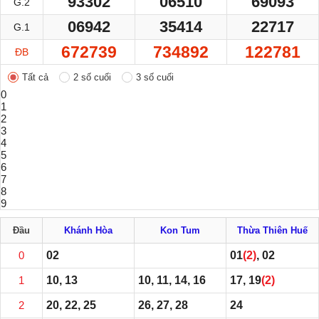
93302
06510
69093
G.2
06942
35414
22717
G.1
672739
734892
122781
ĐB
Tất cả
2 số cuối
3 số cuối
0
1
2
3
4
5
6
7
8
9
Đầu
Khánh Hòa
Kon Tum
Thừa Thiên Huế
0
02
01
(2)
, 02
1
10, 13
10, 11, 14, 16
17, 19
(2)
2
20, 22, 25
26, 27, 28
24