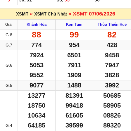
»
» XSMT 07/06/2026
XSMT
XSMT Chủ Nhật
Giải
Khánh Hòa
Kon Tum
Thừa Thiên Huế
88
99
82
G.8
774
954
428
G.7
7924
6501
9458
5053
7911
7947
G.6
9552
1909
3828
9077
1488
3992
G.5
13277
81391
50685
18750
99418
58905
10634
61605
08826
64185
39599
89320
G.4