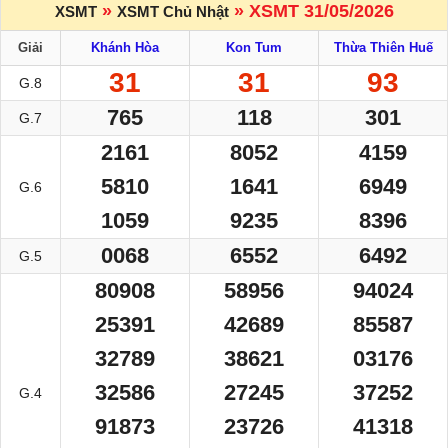
»
» XSMT 31/05/2026
XSMT
XSMT Chủ Nhật
Giải
Khánh Hòa
Kon Tum
Thừa Thiên Huế
31
31
93
G.8
765
118
301
G.7
2161
8052
4159
5810
1641
6949
G.6
1059
9235
8396
0068
6552
6492
G.5
80908
58956
94024
25391
42689
85587
32789
38621
03176
32586
27245
37252
G.4
91873
23726
41318