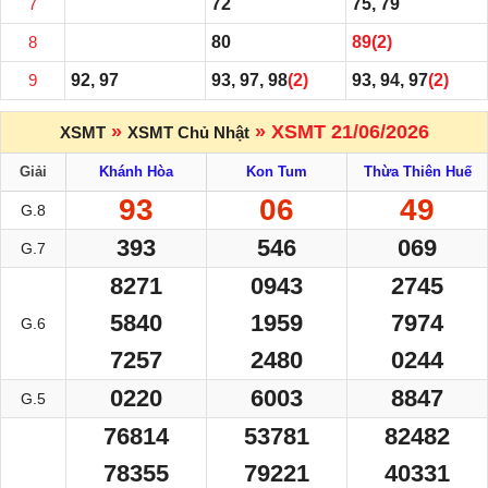
7
72
75, 79
8
80
89
(2)
9
92, 97
93, 97, 98
(2)
93, 94, 97
(2)
»
» XSMT 21/06/2026
XSMT
XSMT Chủ Nhật
Giải
Khánh Hòa
Kon Tum
Thừa Thiên Huế
93
06
49
G.8
393
546
069
G.7
8271
0943
2745
5840
1959
7974
G.6
7257
2480
0244
0220
6003
8847
G.5
76814
53781
82482
78355
79221
40331