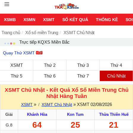
XSMB
XSMN
XSMT
SỔ KẾT QUẢ
THỐNG KÊ
SOI
Trang chủ
Xổ số miền Trung
XSMT Chủ Nhật
Trực tiếp
KQXS Miền Bắc
Quay Thử XSMT
XSMT
Thứ 2
Thứ 3
Thứ 4
Thứ 5
Thứ 6
Thứ 7
Chủ Nhật
XSMT Chủ Nhật - Kết Quả Xổ Số Miền Trung Chủ
Nhật Hàng Tuần
»
» XSMT 02/08/2026
XSMT
XSMT Chủ Nhật
Giải
Khánh Hòa
Kon Tum
Thừa Thiên Huế
64
25
21
G.8