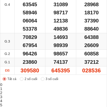
63545
31089
28968
G.4
58946
98717
18170
06064
12138
37390
53378
49836
88640
70829
14693
64388
G.3
67954
98939
26609
96426
98657
60858
G.2
23860
74137
37212
G.1
309580
645395
028536
ĐB
Tất cả
2 số cuối
3 số cuối
0
1
2
3
4
5