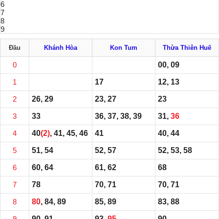
6
7
8
9
Đầu
Khánh Hòa
Kon Tum
Thừa Thiên Huế
0
00, 09
1
17
12, 13
2
26, 29
23, 27
23
3
33
36, 37, 38, 39
31,
36
4
40
(2)
, 41, 45, 46
41
40, 44
5
51, 54
52, 57
52, 53, 58
6
60, 64
61, 62
68
7
78
70, 71
70, 71
8
80
, 84, 89
85, 89
83, 88
9
90, 91
93,
95
90