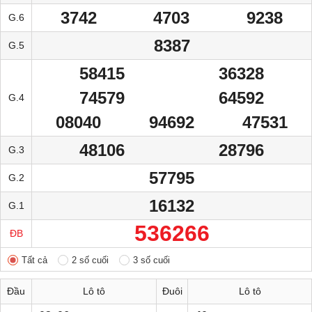
3742
4703
9238
G.6
8387
G.5
58415
36328
74579
64592
G.4
08040
94692
47531
48106
28796
G.3
57795
G.2
16132
G.1
536266
ĐB
Tất cả
2 số cuối
3 số cuối
Đầu
Lô tô
Đuôi
Lô tô