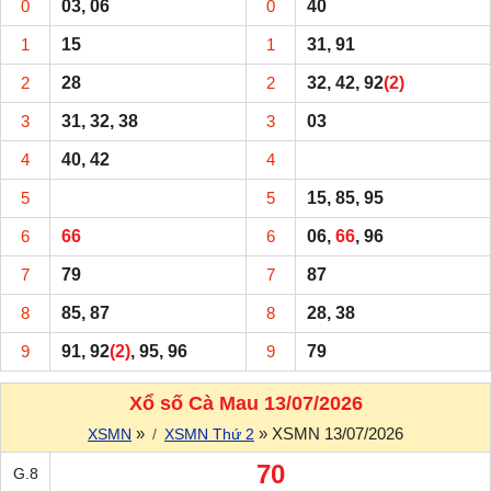
0
03, 06
0
40
1
15
1
31, 91
2
28
2
32, 42, 92
(2)
3
31, 32, 38
3
03
4
40, 42
4
5
5
15, 85, 95
6
66
6
06,
66
, 96
7
79
7
87
8
85, 87
8
28, 38
9
91, 92
(2)
, 95, 96
9
79
Xổ số Cà Mau 13/07/2026
»
» XSMN 13/07/2026
XSMN
XSMN Thứ 2
70
G.8