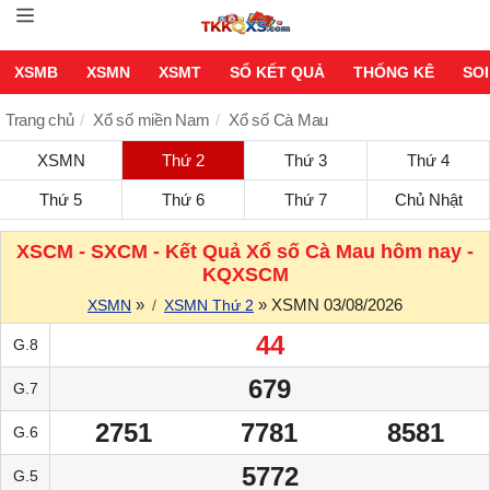
XSMB
XSMN
XSMT
SỔ KẾT QUẢ
THỐNG KÊ
SOI
Trang chủ
Xổ số miền Nam
Xổ số Cà Mau
XSMN
Thứ 2
Thứ 3
Thứ 4
Thứ 5
Thứ 6
Thứ 7
Chủ Nhật
XSCM - SXCM - Kết Quả Xổ số Cà Mau hôm nay -
KQXSCM
»
» XSMN 03/08/2026
XSMN
XSMN Thứ 2
44
G.8
679
G.7
2751
7781
8581
G.6
5772
G.5