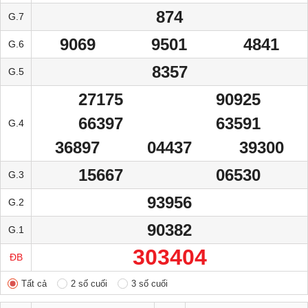
874
G.7
9069
9501
4841
G.6
8357
G.5
27175
90925
66397
63591
G.4
36897
04437
39300
15667
06530
G.3
93956
G.2
90382
G.1
303404
ĐB
Tất cả
2 số cuối
3 số cuối