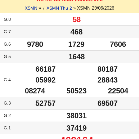
»
» XSMN 29/06/2026
XSMN
XSMN Thứ 2
58
G.8
468
G.7
9780
1729
7606
G.6
1648
G.5
66187
80187
05992
28843
G.4
08274
50523
22504
52757
69507
G.3
38031
G.2
37419
G.1