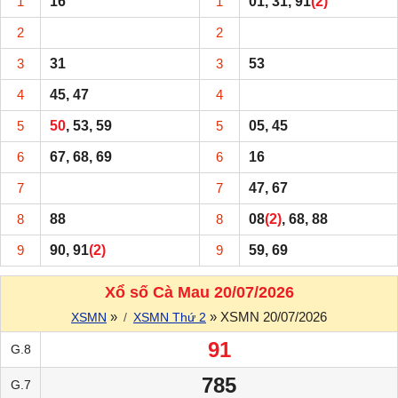
1
16
1
01, 31, 91
(2)
2
2
3
31
3
53
4
45, 47
4
5
50
, 53, 59
5
05, 45
6
67, 68, 69
6
16
7
7
47, 67
8
88
8
08
(2)
, 68, 88
9
90, 91
(2)
9
59, 69
Xổ số Cà Mau 20/07/2026
»
» XSMN 20/07/2026
XSMN
XSMN Thứ 2
91
G.8
785
G.7