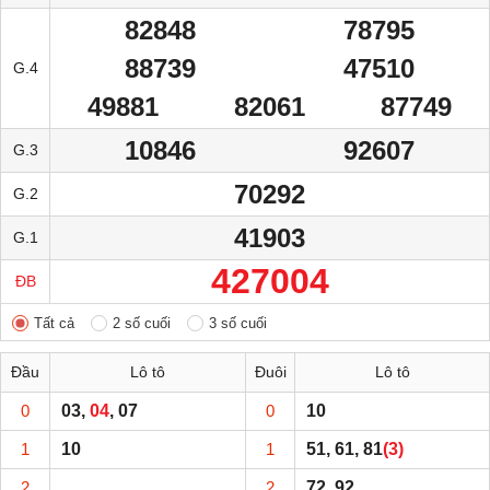
82848
78795
88739
47510
G.4
49881
82061
87749
10846
92607
G.3
70292
G.2
41903
G.1
427004
ĐB
Tất cả
2 số cuối
3 số cuối
Đầu
Lô tô
Đuôi
Lô tô
0
03,
04
, 07
0
10
1
10
1
51, 61, 81
(3)
2
2
72, 92