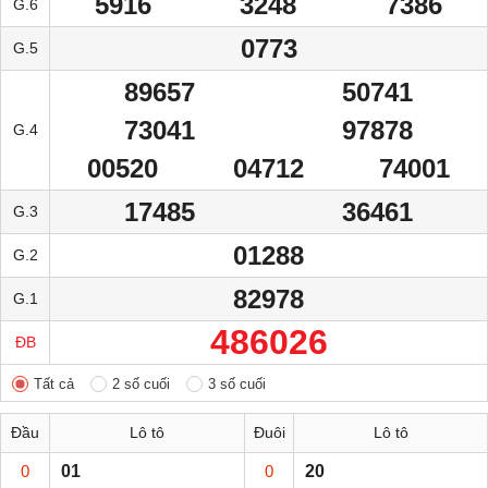
5916
3248
7386
G.6
0773
G.5
89657
50741
73041
97878
G.4
00520
04712
74001
17485
36461
G.3
01288
G.2
82978
G.1
486026
ĐB
Tất cả
2 số cuối
3 số cuối
Đầu
Lô tô
Đuôi
Lô tô
0
01
0
20