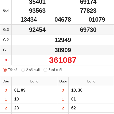
35401
69174
93563
77823
G.4
13434
04678
01079
92454
69730
G.3
12949
G.2
38909
G.1
361087
ĐB
Tất cả
2 số cuối
3 số cuối
Đầu
Lô tô
Đuôi
Lô tô
0
01, 09
0
10, 30
1
10
1
01
2
23
2
62