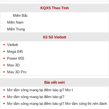
KQXS Theo Tỉnh
Miền Bắc
Miền Nam
Miền Trung
Xổ Số Vietlott
Vietlott
Mega 645
Power 655
Max 3D
Max 3D Pro
Bài viết mới
Mơ tắm sông mang lại điềm báo gì? Mơ t
Mơ tắm sông mang lại điềm báo gì?
Mơ tắm sông mang lại điềm báo gì? Mơ tắm sông thì nên đánh