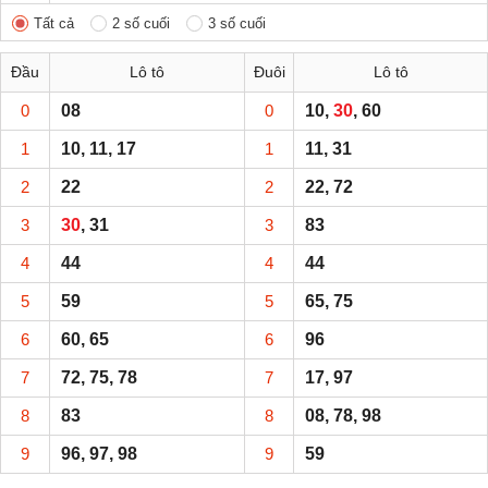
Tất cả
2 số cuối
3 số cuối
Đầu
Lô tô
Đuôi
Lô tô
0
08
0
10,
30
, 60
1
10, 11, 17
1
11, 31
2
22
2
22, 72
3
30
, 31
3
83
4
44
4
44
5
59
5
65, 75
6
60, 65
6
96
7
72, 75, 78
7
17, 97
8
83
8
08, 78, 98
9
96, 97, 98
9
59