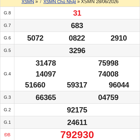
»
» XSMN 28/06/2026
XSMN
XSMN Chủ Nhật
31
G.8
683
G.7
5072
0822
2910
G.6
3296
G.5
31478
75998
14097
74008
G.4
51660
59317
96044
66365
04759
G.3
92175
G.2
24611
G.1
792930
ĐB