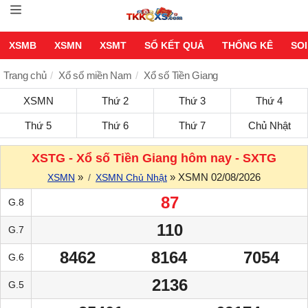
XSMB
XSMN
XSMT
SỔ KẾT QUẢ
THỐNG KÊ
SOI
Trang chủ
Xổ số miền Nam
Xổ số Tiền Giang
XSMN
Thứ 2
Thứ 3
Thứ 4
Thứ 5
Thứ 6
Thứ 7
Chủ Nhật
XSTG - Xổ số Tiền Giang hôm nay - SXTG
»
» XSMN 02/08/2026
XSMN
XSMN Chủ Nhật
87
G.8
110
G.7
8462
8164
7054
G.6
2136
G.5