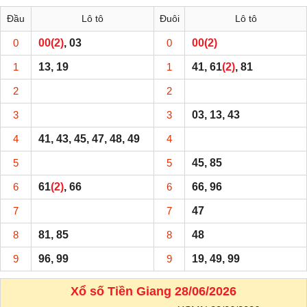
Đầu
Lô tô
Đuôi
Lô tô
0
00
(2)
, 03
0
00
(2)
1
13, 19
1
41, 61
(2)
, 81
2
2
3
3
03, 13, 43
4
41, 43, 45, 47, 48, 49
4
5
5
45, 85
6
61
(2)
, 66
6
66, 96
7
7
47
8
81, 85
8
48
9
96, 99
9
19, 49, 99
Xổ số Tiền Giang 28/06/2026