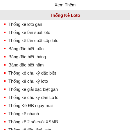
Xem Thêm
Thống Kê Loto
Thống kê loto gan
Thống kê tần suất loto
Thống kê tần suất cặp loto
Bảng đặc biệt tuần
Bảng đặc biệt tháng
Bảng đặc biệt năm
Thống kê chu kỳ đặc biệt
Thống kê chu kỳ loto
Thống kê giải đặc biệt gan
Thống kê chu kỳ dàn Lô lô
Thống Kê ĐB ngày mai
Thống kê nhanh
Thống kê 2 số cuối XSMB
Thống kê đầu đuôi loto