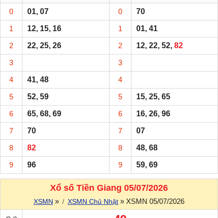
0
01, 07
0
70
1
12, 15, 16
1
01, 41
2
22, 25, 26
2
12, 22, 52,
82
3
3
4
41, 48
4
5
52, 59
5
15, 25, 65
6
65, 68, 69
6
16, 26, 96
7
70
7
07
8
82
8
48, 68
9
96
9
59, 69
Xổ số Tiền Giang 05/07/2026
»
» XSMN 05/07/2026
XSMN
XSMN Chủ Nhật