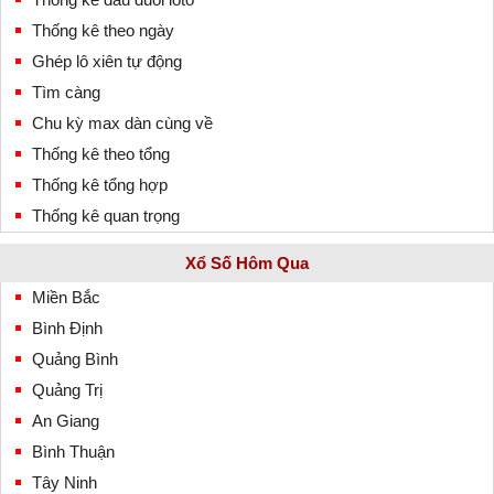
Thống kê theo ngày
Ghép lô xiên tự động
Tìm càng
Chu kỳ max dàn cùng về
Thống kê theo tổng
Thống kê tổng hợp
Thống kê quan trọng
Xổ Số Hôm Qua
Miền Bắc
Bình Định
Quảng Bình
Quảng Trị
An Giang
Bình Thuận
Tây Ninh