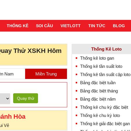
THỐNG KÊ
SOI CẦU
VIETLOTT
TIN TỨC
BLOG
Thống Kê Loto
 Quay Thử XSKH Hôm
Thống kê loto gan
Thống kê tần suất loto
ền Nam
Miền Trung
Thống kê tần suất cặp loto
Bảng đặc biệt tuần
Bảng đặc biệt tháng
Quay thử
Bảng đặc biệt năm
Thống kê chu kỳ đặc biệt
hánh Hòa
Thống kê chu kỳ loto
Thống kê giải đặc biệt gan
ui Vẻ