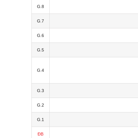
G.8
G.7
G.6
G.5
G.4
G.3
G.2
G.1
ĐB