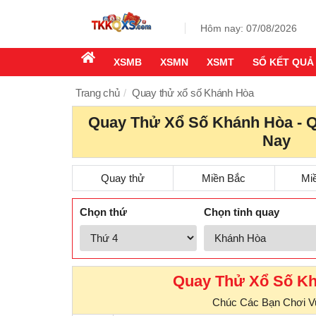
Hôm nay: 07/08/2026
XSMB
XSMN
XSMT
SỔ KẾT QUẢ
Trang chủ
Quay thử xổ số Khánh Hòa
Quay Thử Xổ Số Khánh Hòa -
Nay
Quay thử
Miền Bắc
Mi
Chọn thứ
Chọn tỉnh quay
Quay Thử Xổ Số K
Chúc Các Bạn Chơi V