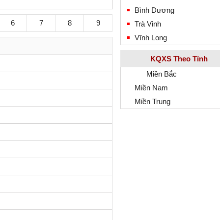
Bình Dương
6
7
8
9
Trà Vinh
Vĩnh Long
KQXS Theo Tỉnh
Miền Bắc
Miền Nam
Miền Trung