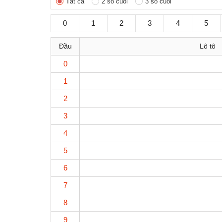
Tất cả
2 số cuối
3 số cuối
0
1
2
3
4
5
Đầu
Lô tô
0
1
2
3
4
5
6
7
8
9