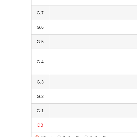
G.7
G.6
G.5
G.4
G.3
G.2
G.1
ĐB