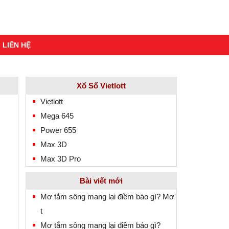
LIÊN HỆ
Xổ Số Vietlott
Vietlott
Mega 645
Power 655
Max 3D
Max 3D Pro
Bài viết mới
Mơ tắm sông mang lại điềm báo gì? Mơ
t
Mơ tắm sông mang lại điềm báo gì?