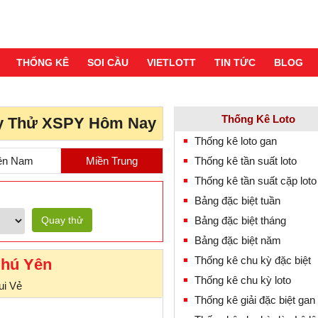
THỐNG KÊ
SOI CẦU
VIETLOTT
TIN TỨC
BLOG
Thống Kê Loto
ay Thử XSPY Hôm Nay
Thống kê loto gan
ền Nam
Miền Trung
Thống kê tần suất loto
Thống kê tần suất cặp loto
Bảng đặc biệt tuần
Quay thử
Bảng đặc biệt tháng
Bảng đặc biệt năm
Thống kê chu kỳ đặc biệt
Phú Yên
Thống kê chu kỳ loto
ui Vẻ
Thống kê giải đặc biệt gan