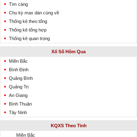
Tìm càng
Chu kỳ max dàn cùng về
Thống kê theo tổng
Thống kê tổng hợp
Thống kê quan trọng
Xổ Số Hôm Qua
Miền Bắc
Bình Định
Quảng Bình
Quảng Trị
An Giang
Bình Thuận
Tây Ninh
KQXS Theo Tỉnh
Miền Bắc