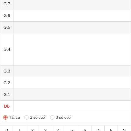
G.7
G.6
G.5
G.4
G.3
G.2
G.1
ĐB
Tất cả
2 số cuối
3 số cuối
0
1
2
3
4
5
6
7
8
9