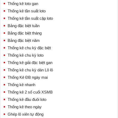
Thống kê loto gan
Thống kê tần suất loto
Thống kê tần suất cặp loto
Bảng đặc biệt tuần
Bảng đặc biệt tháng
Bảng đặc biệt năm
Thống kê chu kỳ đặc biệt
Thống kê chu kỳ loto
Thống kê giải đặc biệt gan
Thống kê chu kỳ dàn Lô lô
Thống Kê ĐB ngày mai
Thống kê nhanh
Thống kê 2 số cuối XSMB
Thống kê đầu đuôi loto
Thống kê theo ngày
Ghép lô xiên tự động