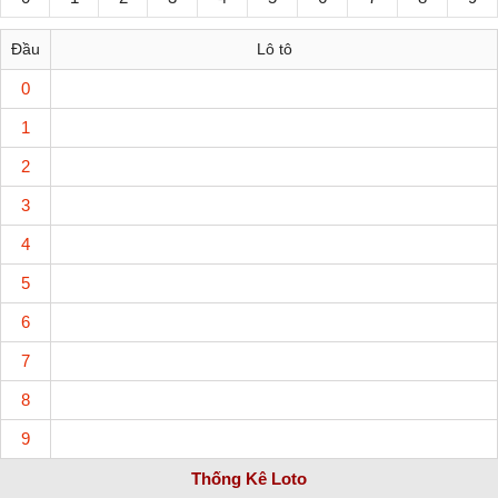
Đầu
Lô tô
0
1
2
3
4
5
6
7
8
9
Thống Kê Loto