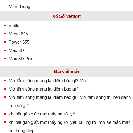
Miền Trung
Xổ Số Vietlott
Vietlott
Mega 645
Power 655
Max 3D
Max 3D Pro
Bài viết mới
Mơ tắm sông mang lại điềm báo gì? Mơ t
Mơ tắm sông mang lại điềm báo gì?
Mơ tắm sông mang lại điềm báo gì? Mơ tắm sông thì nên đánh
con số gì?
khi bắt gặp giấc mơ thấy người yê
khi bắt gặp giấc mơ thấy người yêu cũ, người mơ sẽ thắc mắc
về thông điệp