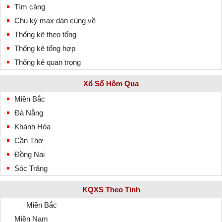
Tìm càng
Chu kỳ max dàn cùng về
Thống kê theo tổng
Thống kê tổng hợp
Thống kê quan trọng
Xổ Số Hôm Qua
Miền Bắc
Đà Nẵng
Khánh Hòa
Cần Thơ
Đồng Nai
Sóc Trăng
KQXS Theo Tỉnh
Miền Bắc
Miền Nam