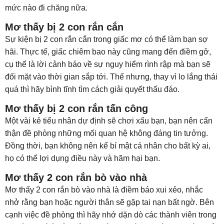
mức nào đi chăng nữa.
Mơ thấy bị 2 con rắn cắn
Sự kiện bị 2 con rắn cắn trong giấc mơ có thể làm bạn sợ
hãi. Thực tế, giấc chiêm bao này cũng mang đến điềm gở,
cụ thể là lời cảnh báo về sự nguy hiểm rình rập mà bạn sẽ
đối mặt vào thời gian sắp tới. Thế nhưng, thay vì lo lắng thái
quá thì hãy bình tĩnh tìm cách giải quyết thấu đáo.
Mơ thấy bị 2 con rắn tấn công
Một vài kẻ tiểu nhân dự định sẽ chơi xấu bạn, bạn nên cẩn
thận đề phòng những mối quan hệ không đáng tin tưởng.
Đồng thời, bạn không nên kể bí mật cá nhân cho bất kỳ ai,
họ có thể lợi dụng điều này và hãm hại bạn.
Mơ thấy 2 con rắn bò vào nhà
Mơ thấy 2 con rắn bò vào nhà là điềm báo xui xẻo, nhắc
nhở rằng bạn hoặc người thân sẽ gặp tai nạn bất ngờ. Bên
cạnh việc đề phòng thì hãy nhớ dặn dò các thành viên trong