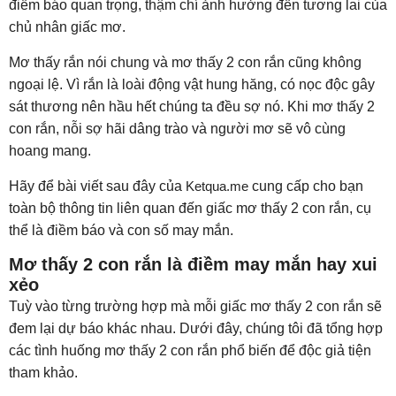
điềm báo quan trọng, thậm chí ảnh hưởng đến tương lai của
chủ nhân giấc mơ.
Mơ thấy rắn nói chung và mơ thấy 2 con rắn cũng không
ngoại lệ. Vì rắn là loài động vật hung hăng, có nọc độc gây
sát thương nên hầu hết chúng ta đều sợ nó. Khi mơ thấy 2
con rắn, nỗi sợ hãi dâng trào và người mơ sẽ vô cùng
hoang mang.
Hãy để bài viết sau đây của
Ketqua.me
cung cấp cho bạn
toàn bộ thông tin liên quan đến giấc mơ thấy 2 con rắn, cụ
thể là điềm báo và con số may mắn.
Mơ thấy 2 con rắn là điềm may mắn hay xui
xẻo
Tuỳ vào từng trường hợp mà mỗi giấc mơ thấy 2 con rắn sẽ
đem lại dự báo khác nhau. Dưới đây, chúng tôi đã tổng hợp
các tình huống mơ thấy 2 con rắn phổ biến để độc giả tiện
tham khảo.