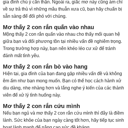
gia đình chú ý cẩn thận. Ngoài ra, giấc mơ này cũng ám chỉ
về sự trả thù vì những mâu thuẫn xưa cũ, bạn hãy chuẩn bị
sẵn sàng để đối phó với chúng.
Mơ thấy 2 con rắn quấn vào nhau
Mộng thấy 2 con rắn quấn vào nhau cho thấy mối quan hệ
giữa bạn và đối phương tồn tại nhiều vấn đề nghiêm trọng.
Trong trường hợp này, bạn nên khéo léo cư xử để tránh
đánh mất tình yêu.
Mơ thấy 2 con rắn bò vào hang
Hiện tại, gia đình của bạn đang gặp nhiều vấn đề và không
êm ấm như bạn mong muốn. Bạn có thể học cách hành xử
dịu dàng, nhẹ nhàng hơn và lắng nghe ý kiến của các thành
viên để xử lý tình huống này.
Mơ thấy 2 con rắn cứu mình
Nếu bạn ngủ và mơ thấy 2 con rắn cứu mình thì đây là điềm
lành. Sức khỏe của bạn ngày càng tốt hơn, hãy tiếp tục sinh
hoạt lành mạnh để nâng cao sức đề kháng.