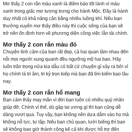
Mơ thấy 2 con rắn màu xanh là điềm báo tốt lành vì màu
xanh trong giấc mơ tượng trưng cho hành Mộc. Đây là hành
duy nhất có khả năng cân bằng nhiều luồng khí. Nếu bạn
thường xuyên mơ thấy điều này thì cuộc sống của bạn sẽ
trở nên ổn định hơn về phương diện công việc lẫn tài chính.
Mơ thấy 2 con rắn màu đỏ
Chuyện tình cảm của bạn rất đẹp, cả hai quan tâm nhau đến
nỗi mọi người xung quanh đều ngưỡng mộ hai bạn. Hãy
luôn trân trọng nửa kia dẫu có bất cứ chuyện gì xảy ra bởi vì
họ chính là tri âm, tri kỷ trọn kiếp mà bạn đã tìm kiếm bao lâu
nay.
Mơ thấy 2 con rắn hổ mang
Bạn cảm thấy may mắn vì đời bạn luôn có nhiều quý nhân
giúp đỡ. Chính vì thế, dù gặp tai ương gì thì bạn cũng dễ
dàng vượt qua. Tuy vậy, bạn không nên dựa dẫm vào họ mà
không nỗ lực, tự lập. Nếu bạn chủ quan, lười biếng thì bạn
sẽ không bao giờ thành công kể cả khi được hỗ trợ đến