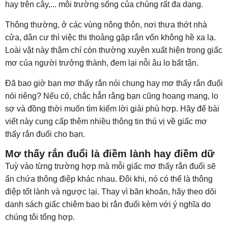
hay trên cây,... môi trường sống của chúng rất đa dạng.
Thông thường, ở các vùng nông thôn, nơi thưa thớt nhà
cửa, dân cư thì việc thi thoảng gặp rắn vốn không hề xa lạ.
Loài vật này thậm chí còn thường xuyên xuất hiện trong giấc
mơ của người trưởng thành, đem lại nỗi âu lo bất tận.
Đã bao giờ bạn mơ thấy rắn nói chung hay mơ thấy rắn đuổi
nói riêng? Nếu có, chắc hẳn rằng bạn cũng hoang mang, lo
sợ và đồng thời muốn tìm kiếm lời giải phù hợp. Hãy để bài
viết này cung cấp thêm nhiều thông tin thú vị về giấc mơ
thấy rắn đuổi cho bạn.
Mơ thấy rắn đuổi là điềm lành hay điềm dữ
Tuỳ vào từng trường hợp mà mỗi giấc mơ thấy rắn đuổi sẽ
ẩn chứa thông điệp khác nhau. Đôi khi, nó có thể là thông
điệp tốt lành và ngược lại. Thay vì băn khoăn, hãy theo dõi
danh sách giấc chiêm bao bị rắn đuổi kèm với ý nghĩa do
chúng tôi tổng hợp.