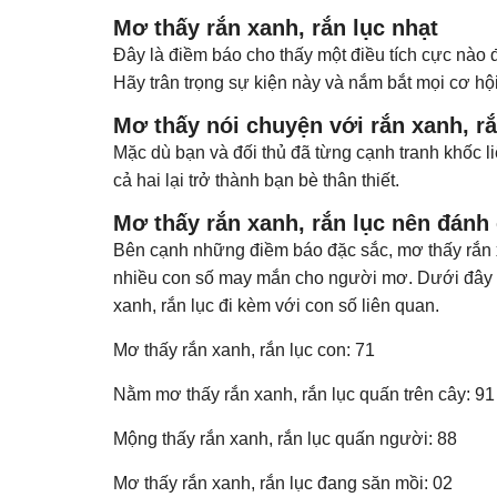
Mơ thấy rắn xanh, rắn lục nhạt
Đây là điềm báo cho thấy một điều tích cực nào 
Hãy trân trọng sự kiện này và nắm bắt mọi cơ hộ
Mơ thấy nói chuyện với rắn xanh, rắ
Mặc dù bạn và đối thủ đã từng cạnh tranh khốc li
cả hai lại trở thành bạn bè thân thiết.
Mơ thấy rắn xanh, rắn lục nên đánh
Bên cạnh những điềm báo đặc sắc, mơ thấy rắn 
nhiều con số may mắn cho người mơ. Dưới đây l
xanh, rắn lục đi kèm với con số liên quan.
Mơ thấy rắn xanh, rắn lục con: 71
Nằm mơ thấy rắn xanh, rắn lục quấn trên cây: 91
Mộng thấy rắn xanh, rắn lục quấn người: 88
Mơ thấy rắn xanh, rắn lục đang săn mồi: 02