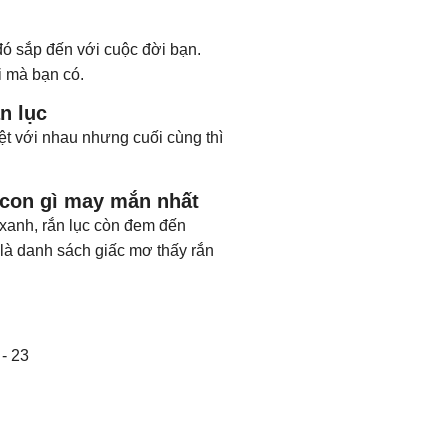
đó sắp đến với cuộc đời bạn.
i mà bạn có.
n lục
ệt với nhau nhưng cuối cùng thì
 con gì may mắn nhất
xanh, rắn lục còn đem đến
à danh sách giấc mơ thấy rắn
 - 23