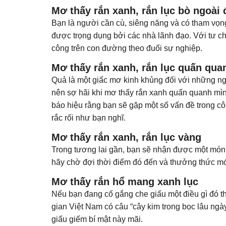
Mơ thấy rắn xanh, rắn lục bò ngoài
Bạn là người cần cù, siêng năng và có tham vọng
được trọng dụng bởi các nhà lãnh đạo. Với tư ch
công trên con đường theo đuổi sự nghiệp.
Mơ thấy rắn xanh, rắn lục quấn qua
Quả là một giấc mơ kinh khủng đối với những ng
nên sợ hãi khi mơ thấy rắn xanh quấn quanh mìn
báo hiệu rằng bạn sẽ gặp một số vấn đề trong 
rắc rối như bạn nghĩ.
Mơ thấy rắn xanh, rắn lục vàng
Trong tương lai gần, bạn sẽ nhận được một món
hãy chờ đợi thời điểm đó đến và thưởng thức mó
Mơ thấy rắn hổ mang xanh lục
Nếu bạn đang cố gắng che giấu một điều gì đó t
gian Việt Nam có câu “cây kim trong bọc lâu ngày
giấu giếm bí mật này mãi.