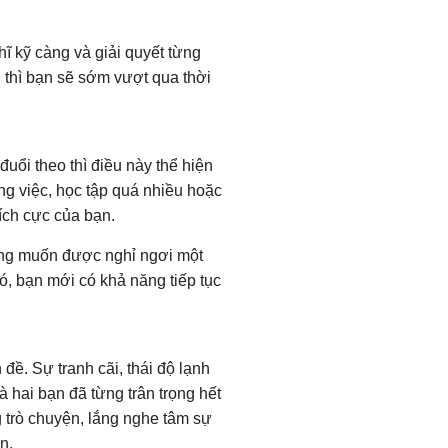
ĩ kỹ càng và giải quyết từng
 thì bạn sẽ sớm vượt qua thời
uổi theo thì điều này thể hiện
ng việc, học tập quá nhiều hoặc
ích cực của bạn.
mong muốn được nghỉ ngơi một
ó, bạn mới có khả năng tiếp tục
đề. Sự tranh cãi, thái độ lạnh
 hai bạn đã từng trân trọng hết
trò chuyện, lắng nghe tâm sự
n.