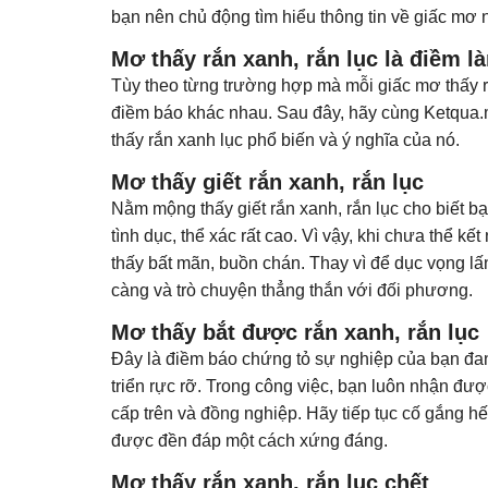
bạn nên chủ động tìm hiểu thông tin về giấc mơ 
Mơ thấy rắn xanh, rắn lục là điềm l
Tùy theo từng trường hợp mà mỗi giấc mơ thấy r
điềm báo khác nhau. Sau đây, hãy cùng Ketqua
thấy rắn xanh lục phổ biến và ý nghĩa của nó.
Mơ thấy giết rắn xanh, rắn lục
Nằm mộng thấy giết rắn xanh, rắn lục cho biết
tình dục, thể xác rất cao. Vì vậy, khi chưa thể kế
thấy bất mãn, buồn chán. Thay vì để dục vọng lấn á
càng và trò chuyện thẳng thắn với đối phương.
Mơ thấy bắt được rắn xanh, rắn lục
Đây là điềm báo chứng tỏ sự nghiệp của bạn đa
triển rực rỡ. Trong công việc, bạn luôn nhận đư
cấp trên và đồng nghiệp. Hãy tiếp tục cố gắng hế
được đền đáp một cách xứng đáng.
Mơ thấy rắn xanh, rắn lục chết