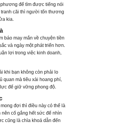
i phương để tìm được tiếng nói
tranh cãi thì người tổn thương
ửa kia.
hà
iềm báo may mắn về chuyện tiền
 sắc và ngày một phát triển hơn.
ận lợi trong việc kinh doanh,
ái khi bạn không còn phải lo
ủ quan mà tiêu xài hoang phí,
 lực để giữ vững phong độ.
c
mong đợi thì điều này có thể là
n nên cố gắng hết sức để nhìn
ực cũng là chìa khoá dẫn đến