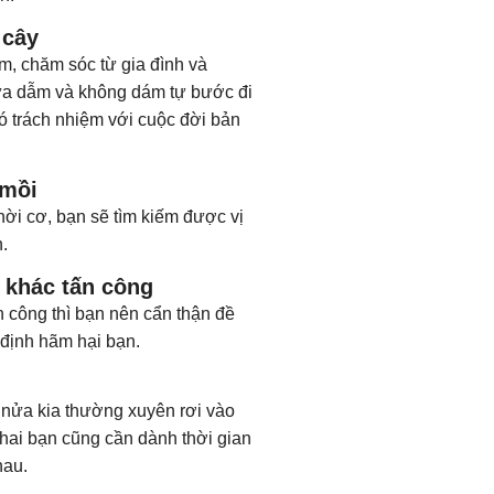
 cây
, chăm sóc từ gia đình và
ựa dẫm và không dám tự bước đi
có trách nhiệm với cuộc đời bản
 mồi
hời cơ, bạn sẽ tìm kiếm được vị
.
t khác tấn công
n công thì bạn nên cẩn thận đề
 định hãm hại bạn.
à nửa kia thường xuyên rơi vào
 hai bạn cũng cần dành thời gian
hau.