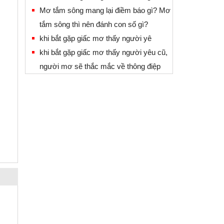
Mơ tắm sông mang lại điềm báo gì? Mơ
tắm sông thì nên đánh con số gì?
khi bắt gặp giấc mơ thấy người yê
khi bắt gặp giấc mơ thấy người yêu cũ,
người mơ sẽ thắc mắc về thông điệp