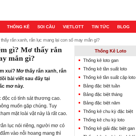
THỐNG KÊ
SOI CẦU
VIETLOTT
TIN TỨC
BLOG
 thấy rắn xanh, rắn lục mang lại con số may mắn gì?
iềm gì? Mơ thấy rắn
Thống Kê Loto
may mắn gì?
Thống kê loto gan
Thống kê tần suất loto
ềm xui? Mơ thấy rắn xanh, rắn
Thống kê tần suất cặp loto
i bài viết sau đây tại
Bảng đặc biệt tuần
iấc mơ này.
Bảng đặc biệt tháng
 độc có tính sát thương cao.
Bảng đặc biệt năm
không muốn gặp chúng. Tuy
Thống kê chu kỳ đặc biệt
hạm mặt loài vật này là rất cao.
Thống kê chu kỳ loto
rắn lục nói riêng, người mơ có
Thống kê giải đặc biệt gan
m đắm vào nỗi hoang mang thì