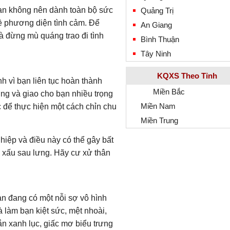
bạn không nên dành toàn bộ sức
Quảng Trị
ề phương diện tình cảm. Để
An Giang
và đừng mù quáng trao đi tình
Bình Thuận
Tây Ninh
KQXS Theo Tỉnh
nh vì bạn liên tục hoàn thành
Miền Bắc
ởng và giao cho bạn nhiều trọng
Miền Nam
c để thực hiện một cách chỉn chu
Miền Trung
iệp và điều này có thể gây bất
i xấu sau lưng. Hãy cư xử thân
ạn đang có một nỗi sợ vô hình
 làm bạn kiệt sức, mệt nhoài,
n xanh lục, giấc mơ biểu trưng