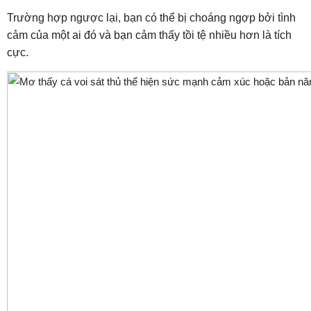
Trường hợp ngược lại, bạn có thể bị choáng ngợp bởi tình
cảm của một ai đó và bạn cảm thấy tồi tệ nhiều hơn là tích
cực.