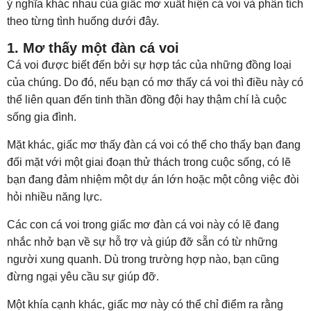
ý nghĩa khác nhau của giấc mơ xuất hiện cá voi và phân tích
theo từng tình huống dưới đây.
1. Mơ thấy một đàn cá voi
Cá voi được biết đến bởi sự hợp tác của những đồng loại
của chúng. Do đó, nếu bạn có mơ thấy cá voi thì điều này có
thể liên quan đến tinh thần đồng đội hay thậm chí là cuộc
sống gia đình.
Mặt khác, giấc mơ thấy đàn cá voi có thể cho thấy bạn đang
đối mặt với một giai đoạn thử thách trong cuộc sống, có lẽ
bạn đang đảm nhiệm một dự án lớn hoặc một công việc đòi
hỏi nhiều năng lực.
Các con cá voi trong giấc mơ đàn cá voi này có lẽ đang
nhắc nhở bạn về sự hỗ trợ và giúp đỡ sẵn có từ những
người xung quanh. Dù trong trường hợp nào, bạn cũng
đừng ngại yêu cầu sự giúp đỡ.
Một khía cạnh khác, giấc mơ này có thể chỉ điểm ra rằng