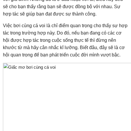
sẽ cho bạn thấy rằng bạn sẽ được đồng bộ với nhau. Sự
hợp tác sẽ giúp bạn đạt được sự thành công.
Việc bơi cùng cá voi là chỉ điểm quan trọng cho thấy sự hợp
tác trong trường hợp này. Do đó, nếu bạn đang có các cơ
hội được hợp tác trong cuộc sống thực tế thì đừng nên
khước từ mà hãy cân nhắc kĩ lưỡng. Biết đâu, đây sẽ là cơ
hội quan trọng để bạn phát triển cuộc đời mình vượt bậc.