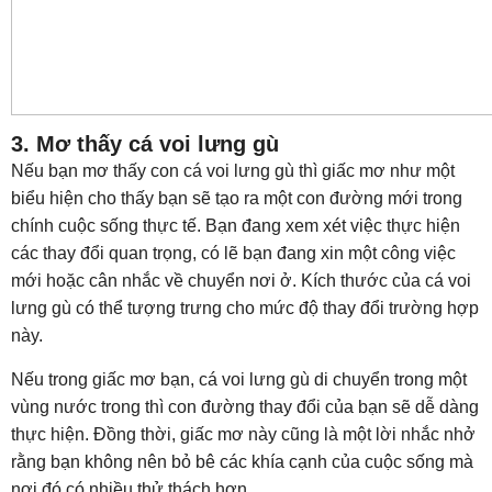
3. Mơ thấy cá voi lưng gù
Nếu bạn mơ thấy con cá voi lưng gù thì giấc mơ như một
biểu hiện cho thấy bạn sẽ tạo ra một con đường mới trong
chính cuộc sống thực tế. Bạn đang xem xét việc thực hiện
các thay đổi quan trọng, có lẽ bạn đang xin một công việc
mới hoặc cân nhắc về chuyển nơi ở. Kích thước của cá voi
lưng gù có thể tượng trưng cho mức độ thay đổi trường hợp
này.
Nếu trong giấc mơ bạn, cá voi lưng gù di chuyển trong một
vùng nước trong thì con đường thay đổi của bạn sẽ dễ dàng
thực hiện. Đồng thời, giấc mơ này cũng là một lời nhắc nhở
rằng bạn không nên bỏ bê các khía cạnh của cuộc sống mà
nơi đó có nhiều thử thách hơn.