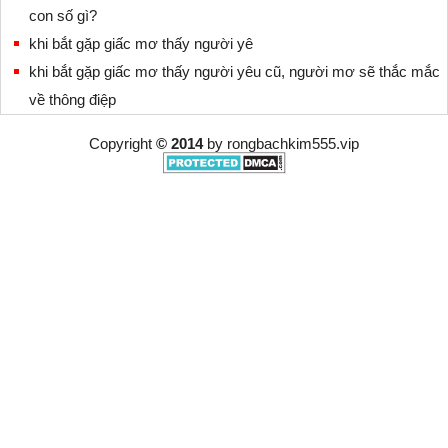
con số gì?
khi bắt gặp giấc mơ thấy người yê
khi bắt gặp giấc mơ thấy người yêu cũ, người mơ sẽ thắc mắc
về thông điệp
Copyright
© 2014
by
rongbachkim555.vip