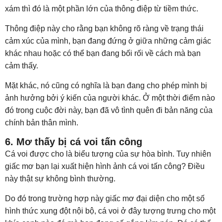
xám thì đó là một phần lớn của thông điệp từ tiềm thức.
Thông điệp này cho rằng bạn không rõ ràng về trạng thái
cảm xúc của mình, bạn đang đứng ở giữa những cảm giác
khác nhau hoặc có thể bạn đang bối rối về cách mà bạn
cảm thấy.
Mặt khác, nó cũng có nghĩa là bạn đang cho phép mình bị
ảnh hưởng bởi ý kiến của người khác. Ở một thời điểm nào
đó trong cuộc đời này, bạn đã vô tình quên đi bản năng của
chính bản thân mình.
6. Mơ thấy bị cá voi tấn công
Cá voi được cho là biểu tượng của sự hòa bình. Tuy nhiên
giấc mơ bạn lại xuất hiện hình ảnh cá voi tấn công? Điều
này thật sự không bình thường.
Do đó trong trường hợp này giấc mơ đại diện cho một số
hình thức xung đột nội bộ, cá voi ở đây tượng trưng cho một