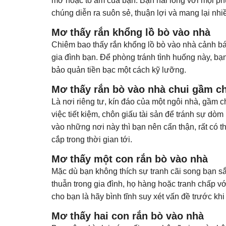
mơ hoặc tổ ấm của bạn. Bạn hài lòng với mọi ph
chúng diễn ra suôn sẻ, thuận lợi và mang lại nhiề
Mơ thấy rắn khổng lồ bò vào nhà
Chiêm bao thấy rắn khổng lồ bò vào nhà cảnh báo
gia đình bạn. Để phòng tránh tình huống này, b
bảo quản tiền bạc một cách kỹ lưỡng.
Mơ thấy rắn bò vào nhà chui gầm 
Là nơi riêng tư, kín đáo của một ngôi nhà, gầm 
việc tiết kiệm, chôn giấu tài sản để tránh sự dò
vào những nơi này thì bạn nên cẩn thận, rất có th
cắp trong thời gian tới.
Mơ thấy một con rắn bò vào nhà
Mặc dù bạn không thích sự tranh cãi song bạn s
thuẫn trong gia đình, họ hàng hoặc tranh chấp 
cho bạn là hãy bình tĩnh suy xét vấn đề trước khi
Mơ thấy hai con rắn bò vào nhà