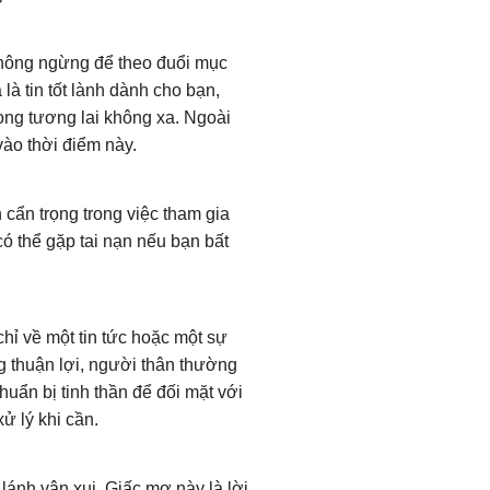
không ngừng để theo đuổi mục
là tin tốt lành dành cho bạn,
ng tương lai không xa. Ngoài
vào thời điểm này.
cẩn trọng trong việc tham gia
ó thể gặp tai nạn nếu bạn bất
ỉ về một tin tức hoặc một sự
ng thuận lợi, người thân thường
uẩn bị tinh thần để đối mặt với
ử lý khi cần.
ánh vận xui. Giấc mơ này là lời