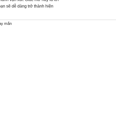
ạn sẽ dễ dàng trở thành hiện