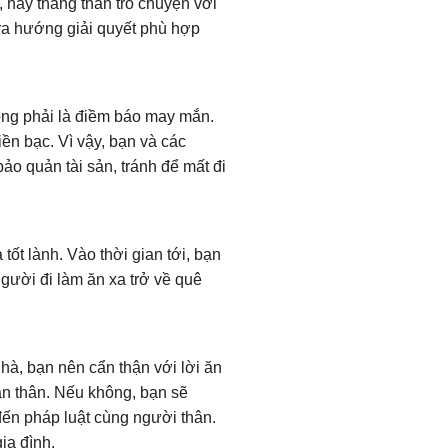
, hãy thẳng thắn trò chuyện với
 ra hướng giải quyết phù hợp
ông phải là điềm báo may mắn.
iền bạc. Vì vậy, bạn và các
bảo quản tài sản, tránh để mất đi
ốt lành. Vào thời gian tới, bạn
người đi làm ăn xa trở về quê
à, bạn nên cẩn thận với lời ăn
n thân. Nếu không, bạn sẽ
đến pháp luật cùng người thân.
ia đình.