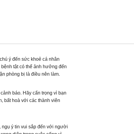
chú ý đến sức khoẻ cá nhân
, bệnh tật có thể ảnh hưởng đến
thận phòng bị là điều nên làm.
 cảnh báo. Hãy cẩn trọng vì bạn
, bất hoà với các thành viên
 ngụ ý tin vui sắp đến với người