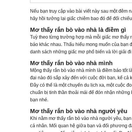
Nếu bạn truy cập vào bài viết này sau một đêm 
hãy hồi tưởng lại giấc chiêm bao đó để đối chiếu
Mơ thấy rắn bò vào nhà là điềm gì
Tuỳ theo từng trường hợp mà mỗi giấc mơ thấy r
báo khác nhau. Thấu hiểu mong muốn của bạn đ
danh sách những giấc mơ phổ biến và lời giải đi
Mơ thấy rắn bò vào nhà mình
Mộng thấy rắn bò vào nhà mình là điềm báo tốt là
đại nào đó sắp xảy đến với cuộc đời bạn, kể cả 
Đây có thể là một chuyến du lịch xa, một cuộc đo
chuẩn bị tinh thần thoải mái để đón nhận những
bạn nhé.
Mơ thấy rắn bò vào nhà người yêu
Khi nằm mơ thấy rắn bò vào nhà người yêu, bạn 
cá nhân. Mối quan hệ giữa bạn và đối phương đ