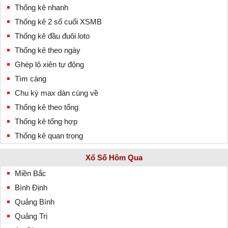
Thống kê nhanh
Thống kê 2 số cuối XSMB
Thống kê đầu đuôi loto
Thống kê theo ngày
Ghép lô xiên tự động
Tìm càng
Chu kỳ max dàn cùng về
Thống kê theo tổng
Thống kê tổng hợp
Thống kê quan trọng
Xổ Số Hôm Qua
Miền Bắc
Bình Định
Quảng Bình
Quảng Trị