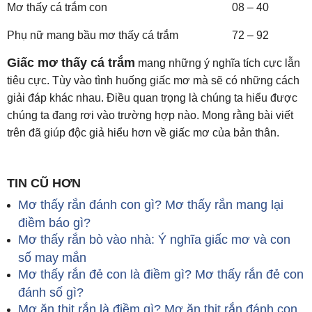
Mơ thấy cá trắm con
08 – 40
Phụ nữ mang bầu mơ thấy cá trắm
72 – 92
Giấc mơ thấy cá trắm
mang những ý nghĩa tích cực lẫn
tiêu cực. Tùy vào tình huống giấc mơ mà sẽ có những cách
giải đáp khác nhau. Điều quan trọng là chúng ta hiểu được
chúng ta đang rơi vào trường hợp nào. Mong rằng bài viết
trên đã giúp độc giả hiểu hơn về giấc mơ của bản thân.
TIN CŨ HƠN
Mơ thấy rắn đánh con gì? Mơ thấy rắn mang lại
điềm báo gì?
Mơ thấy rắn bò vào nhà: Ý nghĩa giấc mơ và con
số may mắn
Mơ thấy rắn đẻ con là điềm gì? Mơ thấy rắn đẻ con
đánh số gì?
Mơ ăn thịt rắn là điềm gì? Mơ ăn thịt rắn đánh con