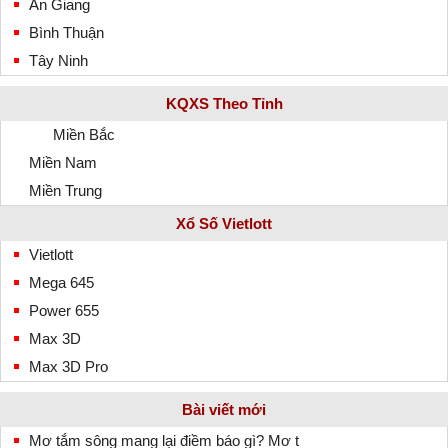
An Giang
Bình Thuận
Tây Ninh
KQXS Theo Tỉnh
Miền Bắc
Miền Nam
Miền Trung
Xổ Số Vietlott
Vietlott
Mega 645
Power 655
Max 3D
Max 3D Pro
Bài viết mới
Mơ tắm sông mang lại điềm báo gì? Mơ t