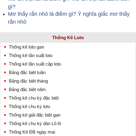
gì?
Mơ thấy rắn nhỏ là điềm gì? Ý nghĩa giấc mơ thấy
rắn nhỏ
Thống Kê Loto
Thống kê loto gan
Thống kê tần suất loto
Thống kê tần suất cặp loto
Bảng đặc biệt tuần
Bảng đặc biệt tháng
Bảng đặc biệt năm
Thống kê chu kỳ đặc biệt
Thống kê chu kỳ loto
Thống kê giải đặc biệt gan
Thống kê chu kỳ dàn Lô lô
Thống Kê ĐB ngày mai