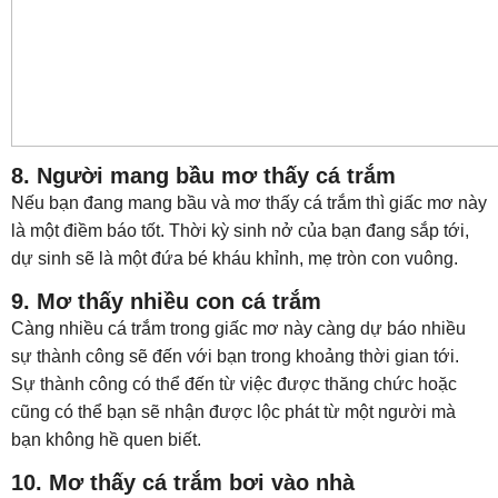
8. Người mang bầu mơ thấy cá trắm
Nếu bạn đang mang bầu và mơ thấy cá trắm thì giấc mơ này
là một điềm báo tốt. Thời kỳ sinh nở của bạn đang sắp tới,
dự sinh sẽ là một đứa bé kháu khỉnh, mẹ tròn con vuông.
9. Mơ thấy nhiều con cá trắm
Càng nhiều cá trắm trong giấc mơ này càng dự báo nhiều
sự thành công sẽ đến với bạn trong khoảng thời gian tới.
Sự thành công có thể đến từ việc được thăng chức hoặc
cũng có thể bạn sẽ nhận được lộc phát từ một người mà
bạn không hề quen biết.
10. Mơ thấy cá trắm bơi vào nhà