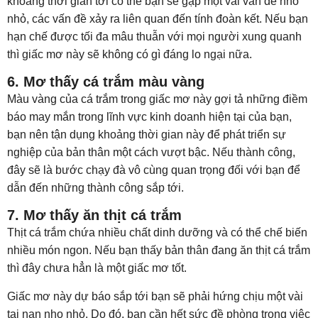
khoảng thời gian tới có thể bạn sẽ gặp một vài vấn đề nho
nhỏ, các vấn đề xảy ra liên quan đến tính đoàn kết. Nếu bạn
hạn chế được tối đa mâu thuẫn với mọi người xung quanh
thì giấc mơ này sẽ không có gì đáng lo ngại nữa.
6. Mơ thấy cá trắm màu vàng
Màu vàng của cá trắm trong giấc mơ này gợi tả những điềm
báo may mắn trong lĩnh vực kinh doanh hiện tại của bạn,
bạn nên tận dụng khoảng thời gian này để phát triển sự
nghiệp của bản thân một cách vượt bậc. Nếu thành công,
đây sẽ là bước chạy đà vô cùng quan trọng đối với bạn để
dẫn đến những thành công sắp tới.
7. Mơ thấy ăn thịt cá trắm
Thịt cá trắm chứa nhiều chất dinh dưỡng và có thể chế biến
nhiều món ngon. Nếu bạn thấy bản thân đang ăn thịt cá trắm
thì đây chưa hẳn là một giấc mơ tốt.
Giấc mơ này dự báo sắp tới bạn sẽ phải hứng chịu một vài
tai nạn nho nhỏ. Do đó, bạn cần hết sức đề phòng trong việc