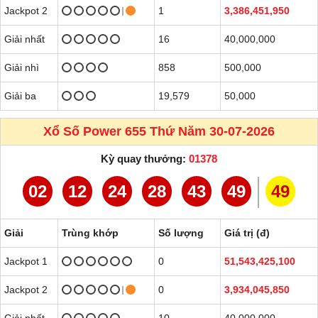
Jackpot 2
1
3,386,451,950
Giải nhất
16
40,000,000
Giải nhì
858
500,000
Giải ba
19,579
50,000
Xổ Số Power 655 Thứ Năm 30-07-2026
Kỳ quay thưởng:
01378
02
12
24
28
43
49
49
Giải
Trùng khớp
Số lượng
Giá trị (đ)
Jackpot 1
0
51,543,425,100
Jackpot 2
0
3,934,045,850