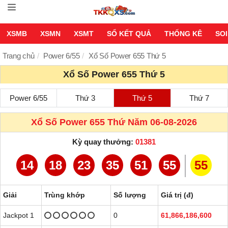
XSMB
XSMN
XSMT
SỔ KẾT QUẢ
THỐNG KÊ
SOI
Trang chủ
Power 6/55
Xổ Số Power 655 Thứ 5
Xổ Số Power 655 Thứ 5
Power 6/55
Thứ 3
Thứ 5
Thứ 7
Xổ Số Power 655 Thứ Năm 06-08-2026
Kỳ quay thưởng:
01381
14
18
23
35
51
55
55
Giải
Trùng khớp
Số lượng
Giá trị (đ)
Jackpot 1
0
61,866,186,600