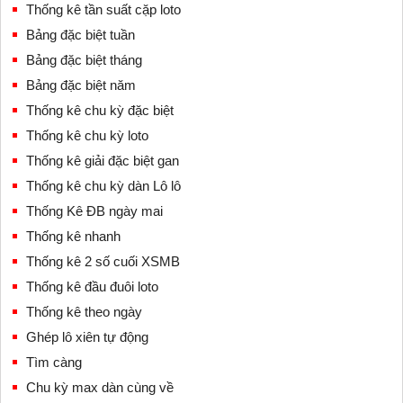
Thống kê tần suất cặp loto
Bảng đặc biệt tuần
Bảng đặc biệt tháng
Bảng đặc biệt năm
Thống kê chu kỳ đặc biệt
Thống kê chu kỳ loto
Thống kê giải đặc biệt gan
Thống kê chu kỳ dàn Lô lô
Thống Kê ĐB ngày mai
Thống kê nhanh
Thống kê 2 số cuối XSMB
Thống kê đầu đuôi loto
Thống kê theo ngày
Ghép lô xiên tự động
Tìm càng
Chu kỳ max dàn cùng về