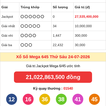
Giải
Trùng khớp
Số lượng
Giá trị (đ)
Jackpot
0
27,535,400,000
Giải nhất
34
10,000,000
Giải nhì
1,447
300,000
Giải ba
22,432
30,000
Xổ Số Mega 645 Thứ Sáu 24-07-2026
Giá trị Jackpot Mega 6/45 ước tính
21,022,863,500 đồng
Kỳ quay thưởng :
01540
12
16
36
38
41
45