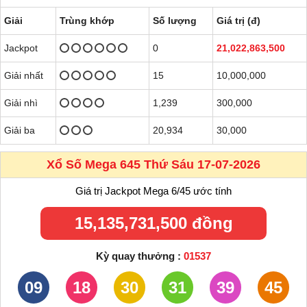
Giải
Trùng khớp
Số lượng
Giá trị (đ)
Jackpot
0
21,022,863,500
Giải nhất
15
10,000,000
Giải nhì
1,239
300,000
Giải ba
20,934
30,000
Xổ Số Mega 645 Thứ Sáu 17-07-2026
Giá trị Jackpot Mega 6/45 ước tính
15,135,731,500 đồng
Kỳ quay thưởng :
01537
09
18
30
31
39
45