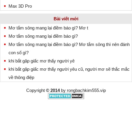
Max 3D Pro
Bài viết mới
Mơ tắm sông mang lại điềm báo gì? Mơ t
Mơ tắm sông mang lại điềm báo gì?
Mơ tắm sông mang lại điềm báo gì? Mơ tắm sông thì nên đánh
con số gì?
khi bắt gặp giấc mơ thấy người yê
khi bắt gặp giấc mơ thấy người yêu cũ, người mơ sẽ thắc mắc
về thông điệp
Copyright
© 2014
by
rongbachkim555.vip