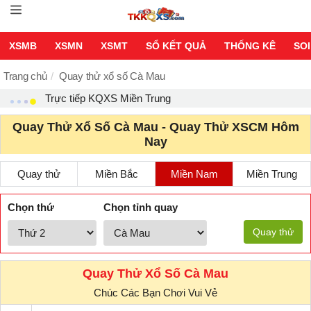
XSMB
XSMN
XSMT
SỔ KẾT QUẢ
THỐNG KÊ
SOI
Trang chủ
Quay thử xổ số Cà Mau
Trực tiếp
KQXS Miền Trung
Quay Thử Xổ Số Cà Mau - Quay Thử XSCM Hôm
Nay
Quay thử
Miền Bắc
Miền Nam
Miền Trung
Chọn thứ
Chọn tỉnh quay
Quay thử
Quay Thử Xổ Số Cà Mau
Chúc Các Bạn Chơi Vui Vẻ