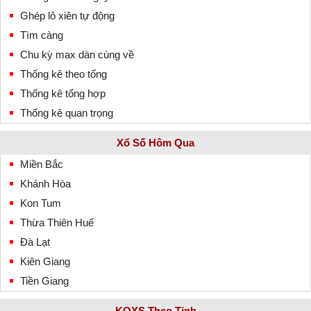
Ghép lô xiên tự động
Tìm càng
Chu kỳ max dàn cùng về
Thống kê theo tổng
Thống kê tổng hợp
Thống kê quan trọng
Xổ Số Hôm Qua
Miền Bắc
Khánh Hòa
Kon Tum
Thừa Thiên Huế
Đà Lạt
Kiên Giang
Tiền Giang
KQXS Theo Tỉnh