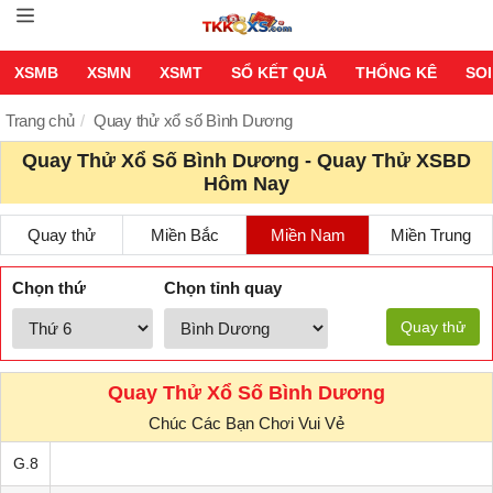
XSMB
XSMN
XSMT
SỔ KẾT QUẢ
THỐNG KÊ
SOI
Trang chủ
Quay thử xổ số Bình Dương
Quay Thử Xổ Số Bình Dương - Quay Thử XSBD
Hôm Nay
Quay thử
Miền Bắc
Miền Nam
Miền Trung
Chọn thứ
Chọn tỉnh quay
Quay thử
Quay Thử Xổ Số Bình Dương
Chúc Các Bạn Chơi Vui Vẻ
G.8