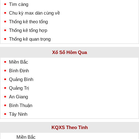
Tìm càng
Chu kỳ max dàn cùng về
Thống kê theo tổng
Thống kê tổng hợp
Thống kê quan trọng
Xổ Số Hôm Qua
Miền Bắc
Bình Định
Quảng Bình
Quảng Trị
An Giang
Bình Thuận
Tây Ninh
KQXS Theo Tỉnh
Miền Bắc