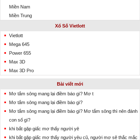
Miền Nam
Miền Trung
Xổ Số Vietlott
Vietlott
Mega 645
Power 655
Max 3D
Max 3D Pro
Bài viết mới
Mơ tắm sông mang lại điềm báo gì? Mơ t
Mơ tắm sông mang lại điềm báo gì?
Mơ tắm sông mang lại điềm báo gì? Mơ tắm sông thì nên đánh
con số gì?
khi bắt gặp giấc mơ thấy người yê
khi bắt gặp giấc mơ thấy người yêu cũ, người mơ sẽ thắc mắc