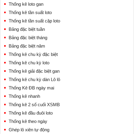
Thống kê loto gan
Thống kê tần suất loto
Thống kê tần suất cặp loto
Bảng đặc biệt tuần
Bảng đặc biệt tháng
Bảng đặc biệt năm
Thống kê chu kỳ đặc biệt
Thống kê chu kỳ loto
Thống kê giải đặc biệt gan
Thống kê chu kỳ dàn Lô lô
Thống Kê ĐB ngày mai
Thống kê nhanh
Thống kê 2 số cuối XSMB
Thống kê đầu đuôi loto
Thống kê theo ngày
Ghép lô xiên tự động