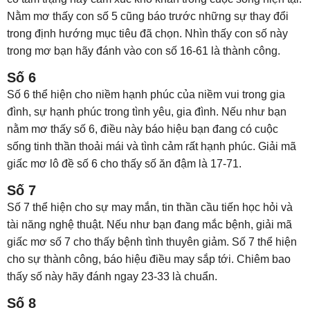
Nằm mơ thấy con số 5 cũng báo trước những sự thay đổi
trong định hướng mục tiêu đã chọn. Nhìn thấy con số này
trong mơ bạn hãy đánh vào con số 16-61 là thành công.
Số 6
Số 6 thể hiện cho niềm hạnh phúc của niềm vui trong gia
đình, sự hạnh phúc trong tình yêu, gia đình. Nếu như bạn
nằm mơ thấy số 6, điều này báo hiệu bạn đang có cuộc
sống tinh thần thoải mái và tình cảm rất hạnh phúc. Giải mã
giấc mơ lô đề số 6 cho thấy số ăn đậm là 17-71.
Số 7
Số 7 thể hiện cho sự may mắn, tin thần cầu tiến học hỏi và
tài năng nghệ thuật. Nếu như bạn đang mắc bệnh, giải mã
giấc mơ số 7 cho thấy bệnh tình thuyên giảm. Số 7 thể hiện
cho sự thành công, báo hiệu điều may sắp tới. Chiêm bao
thấy số này hãy đánh ngay 23-33 là chuẩn.
Số 8