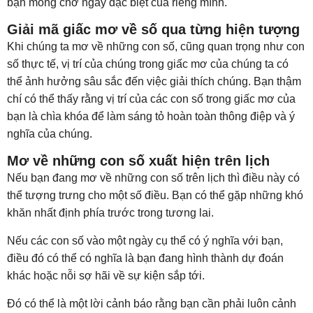
bạn mong chờ ngày đặc biệt của riêng mình.
Giải mã giấc mơ về số qua từng hiện tượng
Khi chúng ta mơ về những con số, cũng quan trọng như con
số thực tế, vị trí của chúng trong giấc mơ của chúng ta có
thể ảnh hưởng sâu sắc đến việc giải thích chúng. Bạn thậm
chí có thể thấy rằng vị trí của các con số trong giấc mơ của
bạn là chìa khóa để làm sáng tỏ hoàn toàn thông điệp và ý
nghĩa của chúng.
Mơ về những con số xuất hiện trên lịch
Nếu bạn đang mơ về những con số trên lịch thì điều này có
thể tượng trưng cho một số điều. Bạn có thể gặp những khó
khăn nhất định phía trước trong tương lai.
Nếu các con số vào một ngày cụ thể có ý nghĩa với bạn,
điều đó có thể có nghĩa là bạn đang hình thành dự đoán
khác hoặc nỗi sợ hãi về sự kiện sắp tới.
Đó có thể là một lời cảnh báo rằng bạn cần phải luôn cảnh