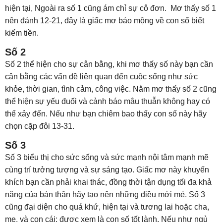
hiện tại, Ngoài ra số 1 cũng ám chỉ sự cô đơn. Mơ thấy số 1
nên đánh 12-21, đây là giấc mơ báo mộng về con số biết
kiếm tiền.
Số 2
Số 2 thể hiện cho sự cân bằng, khi mơ thấy số này bạn cần
cân bằng các vấn đề liên quan đến cuộc sống như sức
khỏe, thời gian, tình cảm, công việc. Nằm mơ thấy số 2 cũng
thể hiện sự yếu đuối và cảnh báo mâu thuẫn không hay có
thể xảy đến. Nếu như bạn chiêm bao thấy con số này hãy
chọn cặp đôi 13-31.
Số 3
Số 3 biểu thị cho sức sống và sức mạnh nội tâm mạnh mẽ
cùng trí tưởng tượng và sự sáng tạo. Giấc mơ này khuyến
khích bạn cần phải khai thác, đồng thời tận dụng tối đa khả
năng của bản thân hãy tạo nên những điều mới mẻ. Số 3
cũng đại diện cho quá khứ, hiện tại và tương lai hoặc cha,
mẹ, và con cái; được xem là con số tốt lành. Nếu như ngủ