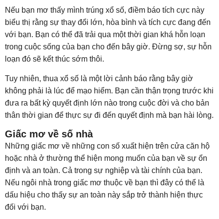
Nếu bạn mơ thấy mình trúng xổ số, điềm báo tích cực này
biểu thị rằng sự thay đổi lớn, hòa bình và tích cực đang đến
với bạn. Bạn có thể đã trải qua một thời gian khá hỗn loạn
trong cuộc sống của bạn cho đến bây giờ. Đừng sợ, sự hỗn
loạn đó sẽ kết thúc sớm thôi.
Tuy nhiên, thua xổ số là một lời cảnh báo rằng bây giờ
không phải là lúc để mạo hiểm. Bạn cần thận trọng trước khi
đưa ra bất kỳ quyết định lớn nào trong cuộc đời và cho bản
thân thời gian để thực sự đi đến quyết định mà bạn hài lòng.
Giấc mơ về số nhà
Những giấc mơ về những con số xuất hiện trên cửa căn hộ
hoặc nhà ở thường thể hiện mong muốn của bạn về sự ổn
định và an toàn. Cả trong sự nghiệp và tài chính của bạn.
Nếu ngôi nhà trong giấc mơ thuộc về bạn thì đây có thể là
dấu hiệu cho thấy sự an toàn này sắp trở thành hiện thực
đối với bạn.