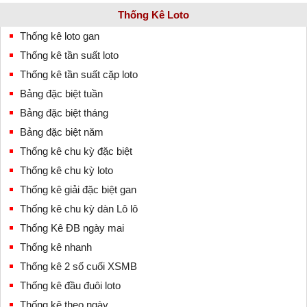
Thống Kê Loto
Thống kê loto gan
Thống kê tần suất loto
Thống kê tần suất cặp loto
Bảng đặc biệt tuần
Bảng đặc biệt tháng
Bảng đặc biệt năm
Thống kê chu kỳ đặc biệt
Thống kê chu kỳ loto
Thống kê giải đặc biệt gan
Thống kê chu kỳ dàn Lô lô
Thống Kê ĐB ngày mai
Thống kê nhanh
Thống kê 2 số cuối XSMB
Thống kê đầu đuôi loto
Thống kê theo ngày