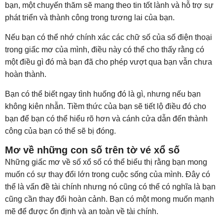
bạn, một chuyến thăm sẽ mang theo tin tốt lành và hỗ trợ sự
phát triển và thành công trong tương lai của bạn.
Nếu bạn có thể nhớ chính xác các chữ số của số điện thoại
trong giấc mơ của mình, điều này có thể cho thấy rằng có
một điều gì đó mà bạn đã cho phép vượt qua bạn vẫn chưa
hoàn thành.
Bạn có thể biết ngay tình huống đó là gì, nhưng nếu bạn
không kiên nhẫn. Tiềm thức của bạn sẽ tiết lộ điều đó cho
bạn để bạn có thể hiểu rõ hơn và cánh cửa dẫn đến thành
công của bạn có thể sẽ bị đóng.
Mơ về những con số trên tờ vé xổ số
Những giấc mơ về số xổ số có thể biểu thị rằng bạn mong
muốn có sự thay đổi lớn trong cuộc sống của mình. Đây có
thể là vấn đề tài chính nhưng nó cũng có thể có nghĩa là bạn
cũng cần thay đổi hoàn cảnh. Bạn có một mong muốn mạnh
mẽ để được ổn định và an toàn về tài chính.