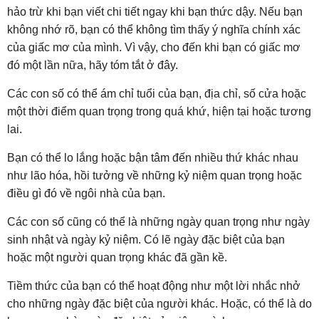
hảo trừ khi bạn viết chi tiết ngay khi bạn thức dậy. Nếu bạn
không nhớ rõ, bạn có thể không tìm thấy ý nghĩa chính xác
của giấc mơ của mình. Vì vậy, cho đến khi bạn có giấc mơ
đó một lần nữa, hãy tóm tắt ở đây.
Các con số có thể ám chỉ tuổi của bạn, địa chỉ, số cửa hoặc
một thời điểm quan trọng trong quá khứ, hiện tại hoặc tương
lai.
Bạn có thể lo lắng hoặc bận tâm đến nhiều thứ khác nhau
như lão hóa, hồi tưởng về những kỷ niệm quan trọng hoặc
điều gì đó về ngôi nhà của bạn.
Các con số cũng có thể là những ngày quan trọng như ngày
sinh nhật và ngày kỷ niệm. Có lẽ ngày đặc biệt của bạn
hoặc một người quan trọng khác đã gần kề.
Tiềm thức của bạn có thể hoạt động như một lời nhắc nhở
cho những ngày đặc biệt của người khác. Hoặc, có thể là do