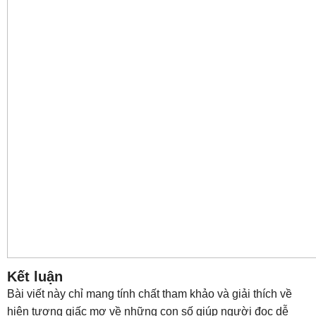
Kết luận
Bài viết này chỉ mang tính chất tham khảo và giải thích về
hiện tượng giấc mơ về những con số giúp người đọc dễ