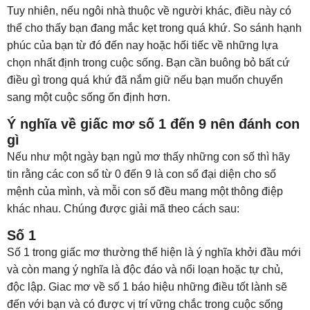
Tuy nhiên, nếu ngôi nhà thuộc về người khác, điều này có
thể cho thấy bạn đang mắc kẹt trong quá khứ. So sánh hạnh
phúc của bạn từ đó đến nay hoặc hối tiếc về những lựa
chọn nhất định trong cuộc sống. Bạn cần buông bỏ bất cứ
điều gì trong quá
khứ đã nắm giữ nếu bạn muốn chuyển
sang một cuộc sống ổn định hơn.
Ý nghĩa về giấc mơ số 1 đến 9 nên đánh con
gì
Nếu như một ngày bạn ngủ mơ thấy những con số thì hãy
tin rằng các con số từ 0 đến 9 là con số đại diện cho số
mệnh của mình, và mỗi con số đều mang một thông điệp
khác nhau. Chúng được giải mã theo cách sau:
Số 1
Số 1 trong giấc mơ thường thể hiện là ý nghĩa khởi đầu mới
và còn mang ý nghĩa là độc đáo và nổi loạn hoặc tự chủ,
độc lập. Giac mơ về số 1 báo hiệu những điều tốt lành sẽ
đến với bạn và có được vị trí vững chắc trong cuộc sống