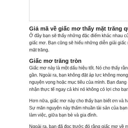
Giả mã về giấc mơ thấy mặt trăng q
Ở đây bạn sẽ thấy những đặc điểm khác nhau của
giấc mơ. Bạn cũng sẽ hiểu những diễn giải giấc
mặt trăng.
Giấc mơ trăng tròn
Giấc mơ này là một dấu hiệu tốt. Nó cho thấy rằ
gần. Ngoài ra, bạn không đặt áp lực không mon
nguyện vọng hoặc mục tiêu của mình. Bạn đang 
nhận thực tế ngay cả khi nó không có lợi cho bạn
Hơn nữa, giấc mơ này cho thấy bạn biết ơn và hà
Sự mãn nguyện này thấm nhuần tài sản của bạn 
làm việc, giữa bạn bè và gia đình.
Ngoài ra, bạn đã đọc trước đó rằng giấc mơ về m