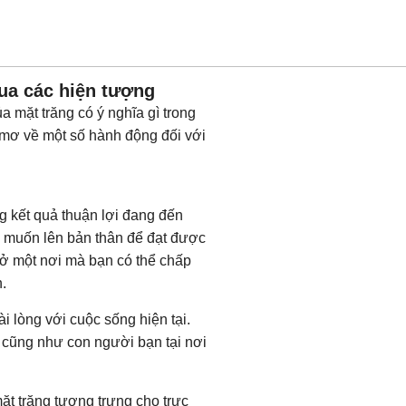
ua các hiện tượng
 mặt trăng có ý nghĩa gì trong
 mơ về một số hành động đối với
ng kết quả thuận lợi đang đến
g muốn lên bản thân để đạt được
ở một nơi mà bạn có thể chấp
.
i lòng với cuộc sống hiện tại.
cũng như con người bạn tại nơi
ặt trăng tượng trưng cho trực