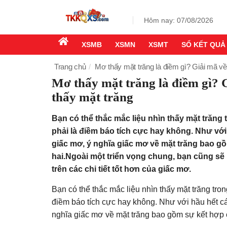
Hôm nay: 07/08/2026
XSMB
XSMN
XSMT
SỔ KẾT QUẢ
Trang chủ
Mơ thấy mặt trăng là điềm gì? Giải mã về
Mơ thấy mặt trăng là điềm gì? 
thấy mặt trăng
Bạn có thể thắc mắc liệu nhìn thấy mặt trăng
phải là điềm báo tích cực hay không. Như với 
giấc mơ, ý nghĩa giấc mơ về mặt trăng bao g
hai.Ngoài một triển vọng chung, bạn cũng sẽ 
trên các chi tiết tốt hơn của giấc mơ.
Bạn có thể thắc mắc liệu nhìn thấy mặt trăng tro
điềm báo tích cực hay không. Như với hầu hết cá
nghĩa giấc mơ về mặt trăng bao gồm sự kết hợp 