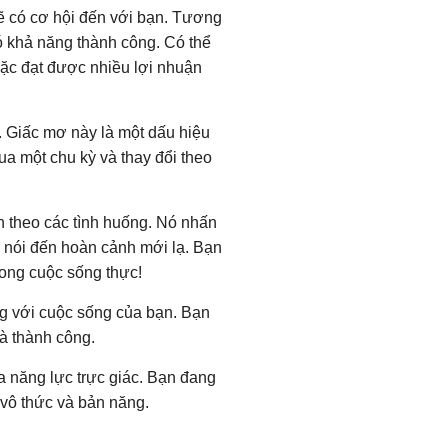
sẽ có cơ hội đến với bạn. Tương
có khả năng thành công. Có thể
ặc đạt được nhiều lợi nhuận
. Giấc mơ này là một dấu hiệu
qua một chu kỳ và thay đổi theo
nh theo các tình huống. Nó nhấn
 nói đến hoàn cảnh mới lạ. Bạn
rong cuộc sống thực!
g với cuộc sống của bạn. Bạn
đà thành công.
a năng lực trực giác. Bạn đang
 vô thức và bản năng.