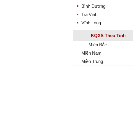
Bình Dương
Trà Vinh
Vĩnh Long
KQXS Theo Tỉnh
Miền Bắc
Miền Nam
Miền Trung