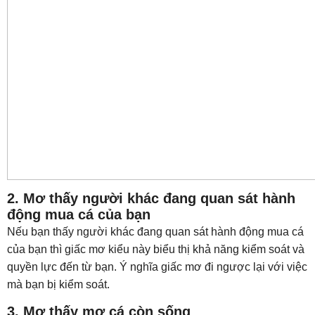
2. Mơ thấy người khác đang quan sát hành
động mua cá của bạn
Nếu bạn thấy người khác đang quan sát hành động mua cá
của bạn thì giấc mơ kiểu này biểu thị khả năng kiểm soát và
quyền lực đến từ bạn. Ý nghĩa giấc mơ đi ngược lại với việc
mà bạn bị kiểm soát.
3. Mơ thấy mơ cá còn sống