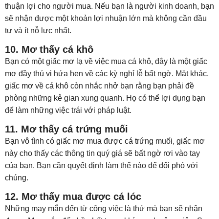
thuận lợi cho người mua. Nếu bạn là người kinh doanh, bạn
sẽ nhận được một khoản lợi nhuận lớn mà không cần đầu
tư và ít nỗ lực nhất.
10. Mơ thấy cá khô
Bạn có một giấc mơ lạ về việc mua cá khô, đây là một giấc
mơ đầy thú vị hứa hẹn về các kỳ nghỉ lễ bất ngờ. Mặt khác,
giấc mơ về cá khô còn nhắc nhở bạn rằng bạn phải đề
phòng những kẻ gian xung quanh. Họ có thể lợi dụng bạn
để làm những việc trái với pháp luật.
11. Mơ thấy cá trứng muối
Bạn vô tình có giấc mơ mua được cá trứng muối, giấc mơ
này cho thấy các thông tin quý giá sẽ bất ngờ rơi vào tay
của bạn. Bạn cần quyết định làm thế nào để đối phó với
chúng.
12. Mơ thấy mua được cá lóc
Những may mắn đến từ công việc là thứ mà bạn sẽ nhận