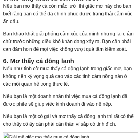
Nếu bạn mơ thấy cá còn mắc lưới thì giấc mơ này cho bạn
biết rằng bạn có thể đã chinh phục được trạng thái cảm xúc
ẩn dấu.
Bạn khao khát giải phóng cảm xúc của mình nhưng lại chần
chừ trước những điều khó khăn đang xảy ra. Bạn cần phải
can đảm hơn để mọi việc không vượt quá tầm kiểm soát.
6. Mơ thấy cá đông lạnh
Nếu như tình cờ mua thấy cá động lạnh trong giấc mơ, bạn
không nên kỳ vọng quá cao vào các tình cảm nồng nàn ở
các mối quan hệ trong thực tế.
Nếu bạn là một doanh nhân thì việc mua cá đông lạnh đã
được phile sẽ giúp việc kinh doanh đi vào nề nếp.
Nếu bạn là một cô gái và mơ thấy cá đông lạnh thì rất có thể
cho thấy cô ấy cần phải cẩn thận vì sắp có tình địch.