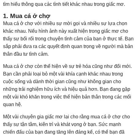
tìm hiểu thông qua các tình tiết khác nhau trong giấc mơ.
1. Mua cá ở chợ
Mua cá ở chợ với nhiều sự mời gọi và nhiều sự lựa chọn
khác nhau. Nếu hình ảnh này xuất hiện trong giấc mơ cho
thấy sự bối rối trong chuyện tình cảm của bạn ở thực tế. Bạn
sắp phải đưa ra các quyết định quan trọng về người mà bản
thân đầu tư tình cảm.
Mua cá ở chợ còn thể hiện về sự trẻ hóa cũng như đổi mới.
Bạn cần phải loại bỏ một vài khía cạnh khác nhau trong
cuộc sống và dành thời gian cũng như không gian cho
những trải nghiệm hữu ích và hiệu quả hơn. Bạn đang gặp
một vài khó khăn trong việc thể hiện bản thân trong các mối
quan hệ.
Một vài chuyên gia giấc mơ lại cho rằng mua cá ở chợ cho
thấy sự tận tâm, kiên trì và khát vọng ở bạn. Sức mạnh
chiến đấu của bạn đang tăng lên đáng kể, có thể bạn đã