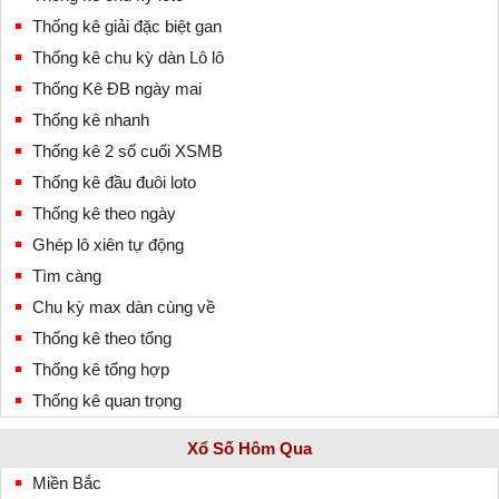
Thống kê giải đặc biệt gan
Thống kê chu kỳ dàn Lô lô
Thống Kê ĐB ngày mai
Thống kê nhanh
Thống kê 2 số cuối XSMB
Thống kê đầu đuôi loto
Thống kê theo ngày
Ghép lô xiên tự động
Tìm càng
Chu kỳ max dàn cùng về
Thống kê theo tổng
Thống kê tổng hợp
Thống kê quan trọng
Xổ Số Hôm Qua
Miền Bắc