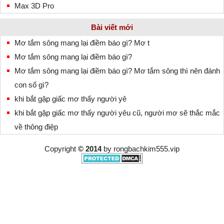
Max 3D Pro
Bài viết mới
Mơ tắm sông mang lại điềm báo gì? Mơ t
Mơ tắm sông mang lại điềm báo gì?
Mơ tắm sông mang lại điềm báo gì? Mơ tắm sông thì nên đánh
con số gì?
khi bắt gặp giấc mơ thấy người yê
khi bắt gặp giấc mơ thấy người yêu cũ, người mơ sẽ thắc mắc
về thông điệp
Copyright
© 2014
by
rongbachkim555.vip