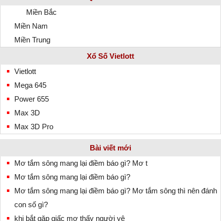
Miền Bắc
Miền Nam
Miền Trung
Xổ Số Vietlott
Vietlott
Mega 645
Power 655
Max 3D
Max 3D Pro
Bài viết mới
Mơ tắm sông mang lại điềm báo gì? Mơ t
Mơ tắm sông mang lại điềm báo gì?
Mơ tắm sông mang lại điềm báo gì? Mơ tắm sông thì nên đánh
con số gì?
khi bắt gặp giấc mơ thấy người yê