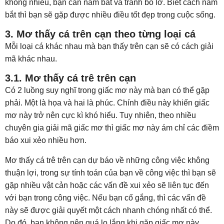
không nhiều, bạn cần nắm bắt và tránh bỏ lỡ. Biết cách nắm
bắt thì bạn sẽ gặp được nhiều điều tốt đẹp trong cuộc sống.
3. Mơ thấy cá trên cạn theo từng loại cá
Mỗi loại cá khác nhau mà bạn thấy trên cạn sẽ có cách giải
mã khác nhau.
3.1. Mơ thấy cá trê trên cạn
Có 2 luồng suy nghĩ trong giấc mơ này mà bạn có thể gặp
phải. Một là họa và hai là phúc. Chính điều này khiến giấc
mơ này trở nên cực kì khó hiểu. Tuy nhiên, theo nhiều
chuyên gia giải mã giấc mơ thì giấc mơ này ám chỉ các điềm
báo xui xẻo nhiều hơn.
Mơ thấy cá trê trên cạn dự báo về những công việc không
thuận lợi, trong sự tính toán của bạn về công việc thì bạn sẽ
gặp nhiều vật cản hoặc các vấn đề xui xẻo sẽ liên tục đến
với bạn trong công việc. Nếu bạn cố gắng, thì các vấn đề
này sẽ được giải quyết một cách nhanh chóng nhất có thể.
Do đó, bạn không nên quá lo lắng khi gặp giấc mơ này.