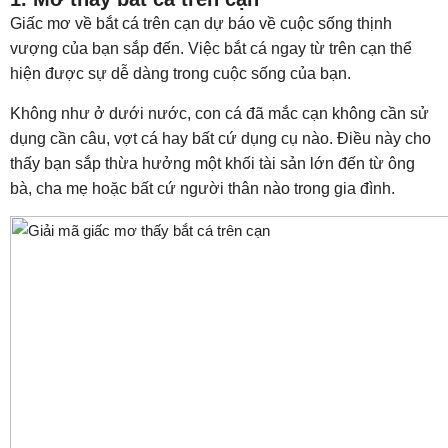
Giấc mơ về bắt cá trên cạn dự báo về cuộc sống thịnh
vượng của bạn sắp đến. Việc bắt cá ngay từ trên cạn thể
hiện được sự dễ dàng trong cuộc sống của bạn.
Không như ở dưới nước, con cá đã mắc cạn không cần sử
dụng cần câu, vợt cá hay bất cứ dụng cụ nào. Điều này cho
thấy bạn sắp thừa hưởng một khối tài sản lớn đến từ ông
bà, cha mẹ hoặc bất cứ người thân nào trong gia đình.