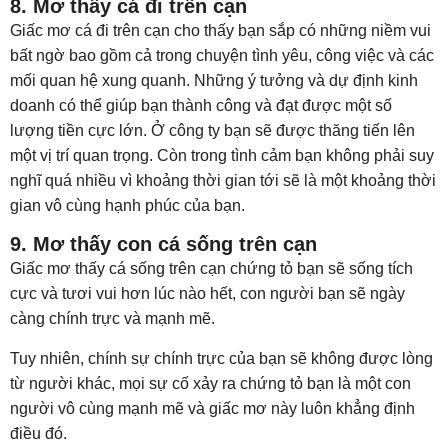
8. Mơ thấy cá đi trên cạn
Giấc mơ cá đi trên cạn cho thấy bạn sắp có những niềm vui
bất ngờ bao gồm cả trong chuyện tình yêu, công việc và các
mối quan hệ xung quanh. Những ý tưởng và dự định kinh
doanh có thể giúp bạn thành công và đạt được một số
lượng tiền cực lớn. Ở công ty bạn sẽ được thăng tiến lên
một vị trí quan trọng. Còn trong tình cảm bạn không phải suy
nghĩ quá nhiều vì khoảng thời gian tới sẽ là một khoảng thời
gian vô cùng hạnh phúc của bạn.
9. Mơ thấy con cá sống trên cạn
Giấc mơ thấy cá sống trên cạn chứng tỏ bạn sẽ sống tích
cực và tươi vui hơn lúc nào hết, con người bạn sẽ ngày
càng chính trực và mạnh mẽ.
Tuy nhiên, chính sự chính trực của bạn sẽ không được lòng
từ người khác, mọi sự cố xảy ra chứng tỏ bạn là một con
người vô cùng mạnh mẽ và giấc mơ này luôn khẳng định
điều đó.