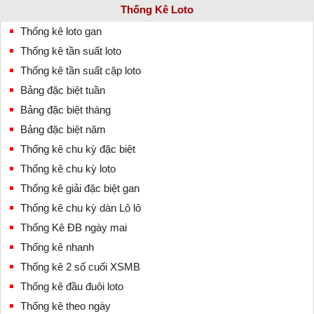
Thống Kê Loto
Thống kê loto gan
Thống kê tần suất loto
Thống kê tần suất cặp loto
Bảng đặc biệt tuần
Bảng đặc biệt tháng
Bảng đặc biệt năm
Thống kê chu kỳ đặc biệt
Thống kê chu kỳ loto
Thống kê giải đặc biệt gan
Thống kê chu kỳ dàn Lô lô
Thống Kê ĐB ngày mai
Thống kê nhanh
Thống kê 2 số cuối XSMB
Thống kê đầu đuôi loto
Thống kê theo ngày