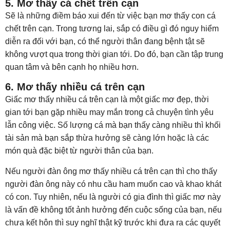
5. Mơ thấy cá chết trên cạn
Sẽ là những điềm báo xui đến từ việc bạn mơ thấy con cá
chết trên cạn. Trong tương lai, sắp có điều gì đó nguy hiểm
diễn ra đối với bạn, có thể người thân đang bệnh tật sẽ
không vượt qua trong thời gian tới. Do đó, bạn cần tập trung
quan tâm và bên cạnh họ nhiều hơn.
6. Mơ thấy nhiều cá trên cạn
Giấc mơ thấy nhiều cá trên cạn là một giấc mơ đẹp, thời
gian tới bạn gặp nhiều may mắn trong cả chuyện tình yêu
lẫn công việc. Số lượng cá mà bạn thấy càng nhiều thì khối
tài sản mà bạn sắp thừa hưởng sẽ càng lớn hoặc là các
món quà đặc biệt từ người thân của bạn.
Nếu người đàn ông mơ thấy nhiều cá trên cạn thì cho thấy
người đàn ông này có nhu cầu ham muốn cao và khao khát
có con. Tuy nhiên, nếu là người có gia đình thì giấc mơ này
là vấn đề không tốt ảnh hưởng đến cuộc sống của bạn, nếu
chưa kết hôn thì suy nghĩ thật kỹ trước khi đưa ra các quyết