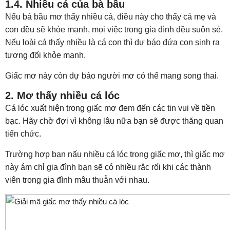
1.4. Nhiều cá của bà bầu
Nếu bà bầu mơ thấy nhiều cá, điều này cho thấy cả mẹ và
con đều sẽ khỏe mạnh, mọi việc trong gia đình đều suôn sẻ.
Nếu loài cá thấy nhiều là cá con thì dự báo đứa con sinh ra
tương đối khỏe mạnh.
Giấc mơ này còn dự báo người mơ có thể mang song thai.
2. Mơ thấy nhiều cá lóc
Cá lóc xuất hiện trong giấc mơ đem đến các tin vui về tiền
bạc. Hãy chờ đợi vì không lâu nữa bạn sẽ được thăng quan
tiến chức.
Trường hợp bạn nấu nhiều cá lóc trong giấc mơ, thì giấc mơ
này ám chỉ gia đình bạn sẽ có nhiều rắc rối khi các thành
viên trong gia đình mâu thuẫn với nhau.