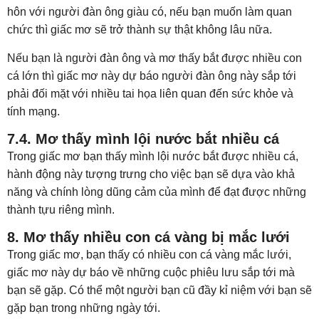
hôn với người đàn ông giàu có, nếu bạn muốn làm quan
chức thì giấc mơ sẽ trở thành sự thật không lâu nữa.
Nếu bạn là người đàn ông và mơ thấy bắt được nhiều con
cá lớn thì giấc mơ này dự báo người đàn ông này sắp tới
phải đối mặt với nhiều tai họa liên quan đến sức khỏe và
tính mạng.
7.4. Mơ thấy mình lội nước bắt nhiều cá
Trong giấc mơ bạn thấy mình lội nước bắt được nhiều cá,
hành động này tượng trưng cho việc bạn sẽ dựa vào khả
năng và chính lòng dũng cảm của mình để đạt được những
thành tựu riêng mình.
8. Mơ thấy nhiều con cá vàng bị mắc lưới
Trong giấc mơ, bạn thấy có nhiều con cá vàng mắc lưới,
giấc mơ này dự báo về những cuộc phiêu lưu sắp tới mà
bạn sẽ gặp. Có thể một người bạn cũ đầy kỉ niệm với bạn sẽ
gặp bạn trong những ngày tới.