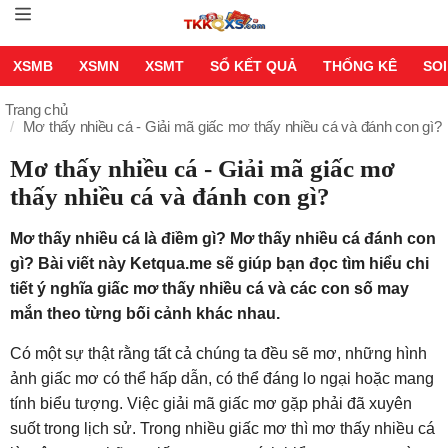
XSMB
XSMN
XSMT
SỔ KẾT QUẢ
THỐNG KÊ
SOI
Trang chủ
Mơ thấy nhiều cá - Giải mã giấc mơ thấy nhiều cá và đánh con gì?
Mơ thấy nhiều cá - Giải mã giấc mơ
thấy nhiều cá và đánh con gì?
Mơ thấy nhiều cá là điềm gì? Mơ thấy nhiều cá đánh con
gì? Bài viết này Ketqua.me sẽ giúp bạn đọc tìm hiểu chi
tiết ý nghĩa giấc mơ thấy nhiều cá và các con số may
mắn theo từng bối cảnh khác nhau.
Có một sự thật rằng tất cả chúng ta đều sẽ mơ, những hình
ảnh giấc mơ có thể hấp dẫn, có thể đáng lo ngại hoặc mang
tính biểu tượng. Việc giải mã giấc mơ gặp phải đã xuyên
suốt trong lịch sử. Trong nhiều giấc mơ thì mơ thấy nhiều cá