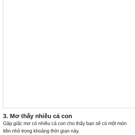
3. Mơ thấy nhiều cá con
Gặp giấc mơ có nhiều cá con cho thấy bạn sẽ có một món
tiền nhỏ trong khoảng thời gian này.