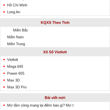
Hồ Chí Minh
Long An
KQXS Theo Tỉnh
Miền Bắc
Miền Nam
Miền Trung
Xổ Số Vietlott
Vietlott
Mega 645
Power 655
Max 3D
Max 3D Pro
Bài viết mới
Mơ tắm sông mang lại điềm báo gì? Mơ t