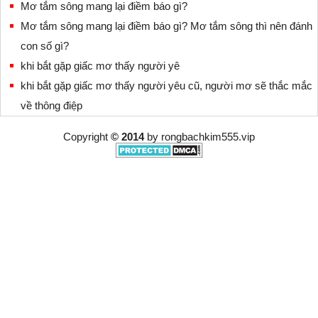
Mơ tắm sông mang lại điềm báo gì?
Mơ tắm sông mang lại điềm báo gì? Mơ tắm sông thì nên đánh
con số gì?
khi bắt gặp giấc mơ thấy người yê
khi bắt gặp giấc mơ thấy người yêu cũ, người mơ sẽ thắc mắc
về thông điệp
Copyright
© 2014
by
rongbachkim555.vip