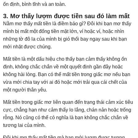
ổn định, bình tĩnh và an toàn.
3. Mơ thấy lượm được tiền sau đó làm mất
Nằm mơ thấy mất tiền là điềm báo gì? Đôi khi bạn mơ thấy
mình bị mất một đống tiền mặt lớn, ví hoặc ví, hoặc nhìn
những tờ đô la của mình bị gió thổi bay ngay sau khi bạn
mới nhặt được chúng.
Mất tiền là một dấu hiệu cho thấy bạn cảm thấy không ổn
định, không chắc chắn về một quyết định gần đây hoặc
không hài lòng. Bạn có thể mất tiền trong giấc mơ nếu bạn
vừa mới chia tay với ai đó hoặc mới trải qua cái chết của
một người thân yêu.
Mất tiền trong giấc mơ liên quan đến trạng thái cảm xúc tiêu
cực, chẳng hạn như cảm thấy lo lắng, chán nản hoặc trống
rỗng. Nó cũng có thể có nghĩa là bạn không chắc chắn về
tương lai của mình.
Đôi khi mơ thấy mất tiền mà bạn mới lượm được tượng