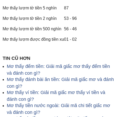
Mơ thấy lượm tờ tiền 5 nghìn
87
Mơ thấy lượm tờ tiền 2 nghìn
53 - 96
Mơ thấy lượm tờ tiền 500 nghìn
56 - 46
Mơ thấy lượm được đồng tiền xu
01 - 02
TIN CŨ HƠN
Mơ thấy đếm tiền: Giải mã giấc mơ thấy đếm tiền
và đánh con gì?
Mơ thấy đánh bài ăn tiền: Giải mã giấc mơ và đánh
con gì?
Mơ thấy ví tiền: Giải mã giấc mơ thấy ví tiền và
đánh con gì?
Mơ thấy tiền nước ngoài: Giải mã chi tiết giấc mơ
và đánh con gì?