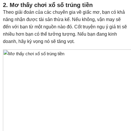
2. Mơ thấy chơi xổ số trúng tiền
Theo giải đoán của các chuyên gia về giấc mơ, bạn có khả
năng nhận được tài sản thừa kế. Nếu không, vận may sẽ
đến với bạn từ một nguồn nào đó. Cốt truyện ngụ ý giá trị sẽ
nhiều hơn bạn có thể tưởng tượng. Nếu bạn đang kinh
doanh, hãy kỳ vọng nó sẽ tăng vọt.