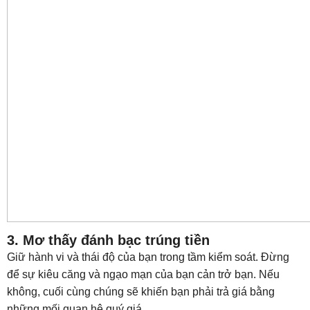
3. Mơ thấy đánh bạc trúng tiền
Giữ hành vi và thái độ của bạn trong tầm kiểm soát. Đừng
để sự kiêu căng và ngạo mạn của bạn cản trở bạn. Nếu
không, cuối cùng chúng sẽ khiến bạn phải trả giá bằng
những mối quan hệ quý giá.