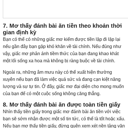
7. Mơ thấy đánh bài ăn tiền theo khoản thời
gian định kỳ
Bạn có thể có những giấc mơ kiếm được tiền lặp đi lặp lại
nếu gần đây bạn gặp khó khăn về tài chính. Nếu đúng như
vậy, giấc mơ phản ánh tiềm thức của bạn đang khao khát
một lối sống xa hoa mà không bị ràng buộc về tài chính.
Ngoài ra, những âm mưu này có thể xuất hiện thường
xuyên nếu bạn đã làm việc quá sức và đang cạn kiệt năng
lượng và sự tự tin. Ở đây, giấc mơ đại diện cho mong muốn
của bạn để có một cuộc sống không căng thẳng.
8. Mơ thấy đánh bài ăn được toàn tiền giấy
Nhìn thấy tiền giấy trong giấc mơ đánh bài ăn tiền với việc
bạn sẽ sớm nhận được một số tin tức, có thể là tốt hoặc xấu.
Nếu bạn mơ thấy tiền giấy, đừng quên xem xét nền tảng văn