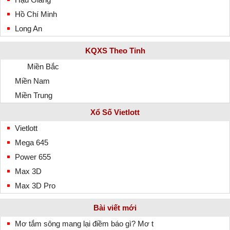
Hồ Chí Minh
Long An
KQXS Theo Tỉnh
Miền Bắc
Miền Nam
Miền Trung
Xổ Số Vietlott
Vietlott
Mega 645
Power 655
Max 3D
Max 3D Pro
Bài viết mới
Mơ tắm sông mang lại điềm báo gì? Mơ t