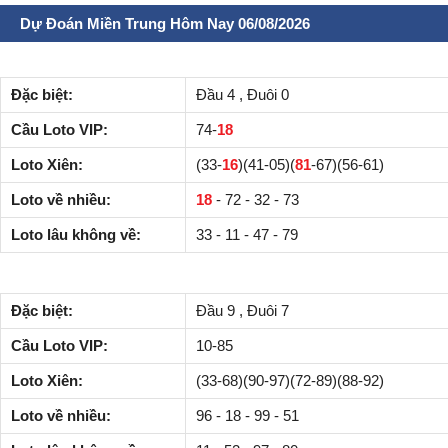
Dự Đoán Miền Trung
Hôm Nay 06/08/2026
Đặc biệt:
Đầu 4 , Đuôi 0
Cầu Loto VIP:
74-
18
Loto Xiên:
(33-
16
)(41-05)(
81
-67)(56-61)
Loto về nhiều:
18
- 72 - 32 - 73
Loto lâu không về:
33 - 11 - 47 - 79
Đặc biệt:
Đầu 9 , Đuôi 7
Cầu Loto VIP:
10-85
Loto Xiên:
(33-68)(90-97)(72-89)(88-92)
Loto về nhiều:
96 - 18 - 99 - 51