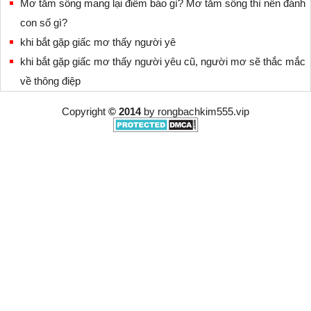
Mơ tắm sông mang lại điềm báo gì? Mơ tắm sông thì nên đánh
con số gì?
khi bắt gặp giấc mơ thấy người yê
khi bắt gặp giấc mơ thấy người yêu cũ, người mơ sẽ thắc mắc
về thông điệp
Copyright
© 2014
by
rongbachkim555.vip