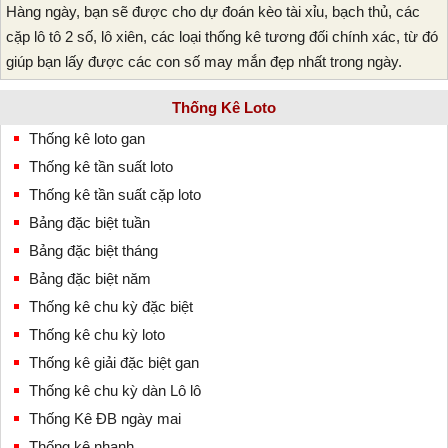
Hàng ngày, bạn sẽ được cho dự đoán kèo tài xỉu, bạch thủ, các
cặp lô tô 2 số, lô xiên, các loại thống kê tương đối chính xác, từ đó
giúp bạn lấy được các con số may mắn đẹp nhất trong ngày.
Thống Kê Loto
Thống kê loto gan
Thống kê tần suất loto
Thống kê tần suất cặp loto
Bảng đặc biệt tuần
Bảng đặc biệt tháng
Bảng đặc biệt năm
Thống kê chu kỳ đặc biệt
Thống kê chu kỳ loto
Thống kê giải đặc biệt gan
Thống kê chu kỳ dàn Lô lô
Thống Kê ĐB ngày mai
Thống kê nhanh