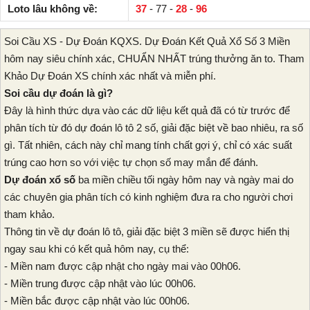
Loto lâu không về:
37
- 77 -
28
-
96
Soi Cầu XS - Dự Đoán KQXS. Dự Đoán Kết Quả Xổ Số 3 Miền
hôm nay siêu chính xác, CHUẨN NHẤT trúng thưởng ăn to. Tham
Khảo Dự Đoán XS chính xác nhất và miễn phí.
Soi cầu dự đoán là gì?
Đây là hình thức dựa vào các dữ liệu kết quả đã có từ trước để
phân tích từ đó dự đoán lô tô 2 số, giải đặc biệt về bao nhiêu, ra số
gì. Tất nhiên, cách này chỉ mang tính chất gợi ý, chỉ có xác suất
trúng cao hơn so với việc tự chọn số may mắn để đánh.
Dự đoán xổ số
ba miền chiều tối ngày hôm nay và ngày mai do
các chuyên gia phân tích có kinh nghiệm đưa ra cho người chơi
tham khảo.
Thông tin về dự đoán lô tô, giải đặc biệt 3 miền sẽ được hiển thị
ngay sau khi có kết quả hôm nay, cụ thể:
- Miền nam được cập nhật cho ngày mai vào 00h06.
- Miền trung được cập nhật vào lúc 00h06.
- Miền bắc được cập nhật vào lúc 00h06.