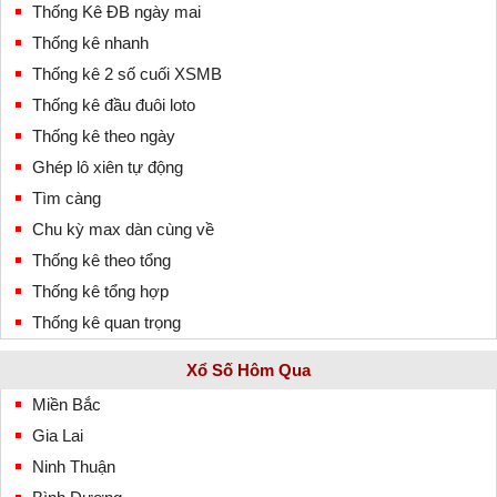
Thống Kê ĐB ngày mai
Thống kê nhanh
Thống kê 2 số cuối XSMB
Thống kê đầu đuôi loto
Thống kê theo ngày
Ghép lô xiên tự động
Tìm càng
Chu kỳ max dàn cùng về
Thống kê theo tổng
Thống kê tổng hợp
Thống kê quan trọng
Xổ Số Hôm Qua
Miền Bắc
Gia Lai
Ninh Thuận