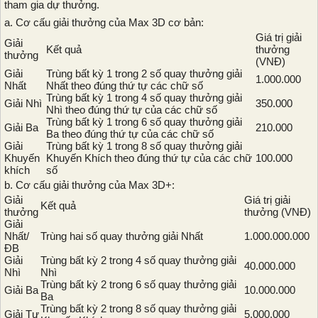
tham gia dự thưởng.
a. Cơ cấu giải thưởng của Max 3D cơ bản:
Giá trị giải
Giải
Kết quả
thưởng
thưởng
(VNĐ)
Giải
Trùng bất kỳ 1 trong 2 số quay thưởng giải
1.000.000
Nhất
Nhất theo đúng thứ tự các chữ số
Trùng bất kỳ 1 trong 4 số quay thưởng giải
Giải Nhì
350.000
Nhì theo đúng thứ tự của các chữ số
Trùng bất kỳ 1 trong 6 số quay thưởng giải
Giải Ba
210.000
Ba theo đúng thứ tự của các chữ số
Giải
Trùng bất kỳ 1 trong 8 số quay thưởng giải
Khuyến
Khuyến Khích theo đúng thứ tự của các chữ
100.000
khích
số
b. Cơ cấu giải thưởng của Max 3D+:
Giải
Giá trị giải
Kết quả
thưởng
thưởng (VNĐ)
Giải
Nhất/
Trùng hai số quay thưởng giải Nhất
1.000.000.000
ĐB
Giải
Trùng bất kỳ 2 trong 4 số quay thưởng giải
40.000.000
Nhì
Nhì
Trùng bất kỳ 2 trong 6 số quay thưởng giải
Giải Ba
10.000.000
Ba
Trùng bất kỳ 2 trong 8 số quay thưởng giải
Giải Tư
5.000.000