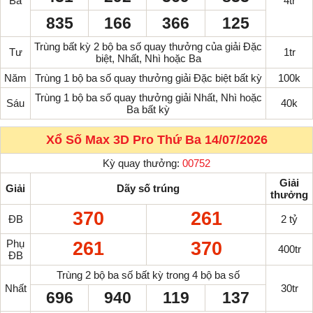
Ba
4tr
835
166
366
125
Trùng bất kỳ 2 bộ ba số quay thưởng của giải Đặc
Tư
1tr
biệt, Nhất, Nhì hoặc Ba
Năm
Trùng 1 bộ ba số quay thưởng giải Đặc biệt bất kỳ
100k
Trùng 1 bộ ba số quay thưởng giải Nhất, Nhì hoặc
Sáu
40k
Ba bất kỳ
Xổ Số Max 3D Pro Thứ Ba 14/07/2026
Kỳ quay thưởng:
00752
Giải
Giải
Dãy số trúng
thưởng
370
261
ĐB
2 tỷ
Phụ
261
370
400tr
ĐB
Trùng 2 bộ ba số bất kỳ trong 4 bộ ba số
Nhất
30tr
696
940
119
137