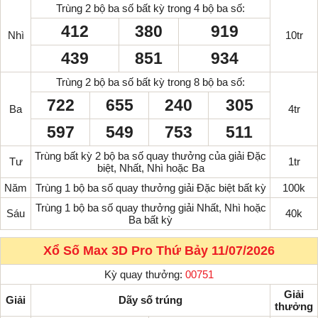
Trùng 2 bộ ba số bất kỳ trong 4 bộ ba số:
412
380
919
Nhì
10tr
439
851
934
Trùng 2 bộ ba số bất kỳ trong 8 bộ ba số:
722
655
240
305
Ba
4tr
597
549
753
511
Trùng bất kỳ 2 bộ ba số quay thưởng của giải Đặc
Tư
1tr
biệt, Nhất, Nhì hoặc Ba
Năm
Trùng 1 bộ ba số quay thưởng giải Đặc biệt bất kỳ
100k
Trùng 1 bộ ba số quay thưởng giải Nhất, Nhì hoặc
Sáu
40k
Ba bất kỳ
Xổ Số Max 3D Pro Thứ Bảy 11/07/2026
Kỳ quay thưởng:
00751
Giải
Giải
Dãy số trúng
thưởng