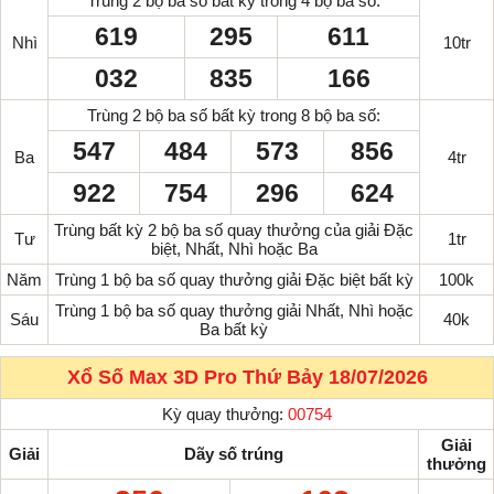
Trùng 2 bộ ba số bất kỳ trong 4 bộ ba số:
619
295
611
Nhì
10tr
032
835
166
Trùng 2 bộ ba số bất kỳ trong 8 bộ ba số:
547
484
573
856
Ba
4tr
922
754
296
624
Trùng bất kỳ 2 bộ ba số quay thưởng của giải Đặc
Tư
1tr
biệt, Nhất, Nhì hoặc Ba
Năm
Trùng 1 bộ ba số quay thưởng giải Đặc biệt bất kỳ
100k
Trùng 1 bộ ba số quay thưởng giải Nhất, Nhì hoặc
Sáu
40k
Ba bất kỳ
Xổ Số Max 3D Pro Thứ Bảy 18/07/2026
Kỳ quay thưởng:
00754
Giải
Giải
Dãy số trúng
thưởng