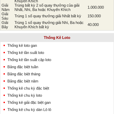
Khuyến Khích
Giải
Trùng bất kỳ 2 số quay thưởng của giải
1.000.000
Năm
Nhất, Nhì, Ba hoặc Khuyến Khích
Giải
Trùng 1 số quay thưởng giải Nhất bất kỳ
150.000
Sáu
Giải
Trùng 1 số quay thưởng giải Nhì, Ba hoặc
40.000
Bảy
Khuyến Khích bất kỳ
Thống Kê Loto
Thống kê loto gan
Thống kê tần suất loto
Thống kê tần suất cặp loto
Bảng đặc biệt tuần
Bảng đặc biệt tháng
Bảng đặc biệt năm
Thống kê chu kỳ đặc biệt
Thống kê chu kỳ loto
Thống kê giải đặc biệt gan
Thống kê chu kỳ dàn Lô lô