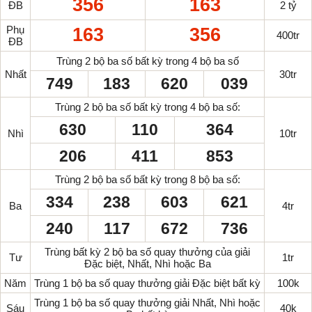
356
163
ĐB
2 tỷ
Phụ
163
356
400tr
ĐB
Trùng 2 bộ ba số bất kỳ trong 4 bộ ba số
Nhất
30tr
749
183
620
039
Trùng 2 bộ ba số bất kỳ trong 4 bộ ba số:
630
110
364
Nhì
10tr
206
411
853
Trùng 2 bộ ba số bất kỳ trong 8 bộ ba số:
334
238
603
621
Ba
4tr
240
117
672
736
Trùng bất kỳ 2 bộ ba số quay thưởng của giải
Tư
1tr
Đặc biệt, Nhất, Nhì hoặc Ba
Năm
Trùng 1 bộ ba số quay thưởng giải Đặc biệt bất kỳ
100k
Trùng 1 bộ ba số quay thưởng giải Nhất, Nhì hoặc
Sáu
40k