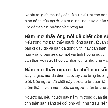
Ngoài ra, giấc mơ này còn là sự biểu thị cho hạn
hình bóng của người đã ra đi nhưng thay vì dằn 
lực để tiếp tục hướng về tương lai.
Nằm mơ thấy ông nội đã chết còn s
Nếu trong mơ bạn thấy người ông đã khuất vẫn 
bạn đi đâu đó và bạn đã đồng ý thì hãy cẩn thận
ngụ ý rằng bạn sẽ gặp một vài tình huống nguy h
cẩn thận với sức khoẻ cá nhân cũng như chú ý ch
Nằm mơ thấy người đã chết còn sốn
Đây là giấc mơ đa điềm báo, tuỳ vào từng trườn
biệt. Nếu người đã chết này bước ra từ quan tài 
thêm thành viên mới hoặc có người thân từ phư
Ngược lại, nếu người này nằm im trong quan tài 
tinh thần sẵn sàng để đối phó với những sự kiện