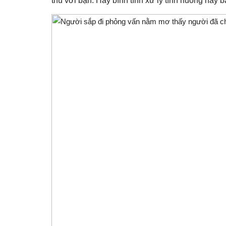
thù với bạn. Hãy bình tĩnh xử lý tình huống này 