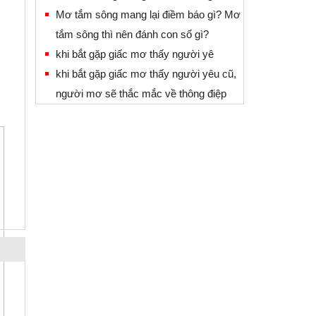
Mơ tắm sông mang lại điềm báo gì? Mơ
tắm sông thì nên đánh con số gì?
khi bắt gặp giấc mơ thấy người yê
khi bắt gặp giấc mơ thấy người yêu cũ,
người mơ sẽ thắc mắc về thông điệp