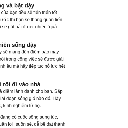
g và bật dậy
của bạn đều sẽ tiến triển tốt
ước thì bạn sẽ thăng quan tiến
ì sẽ gặt hái được nhiều “quả
hiên sống dậy
ậy sẽ mang đến điềm báo may
ối trong công việc sẽ được giải
 nhiều mà hãy tiếp tục nỗ lực hết
 rồi đi vào nhà
 là điềm lành dành cho bạn. Sắp
iai đoạn sóng gió nào đó. Hãy
, kinh nghiệm từ họ.
 đang có cuộc sống sung túc,
ận lợi, suôn sẻ, dễ bề đạt thành