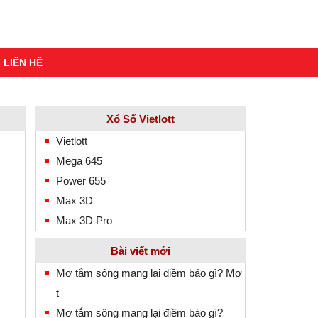
LIÊN HỆ
Xổ Số Vietlott
Vietlott
Mega 645
Power 655
Max 3D
Max 3D Pro
Bài viết mới
Mơ tắm sông mang lại điềm báo gì? Mơ
t
Mơ tắm sông mang lại điềm báo gì?