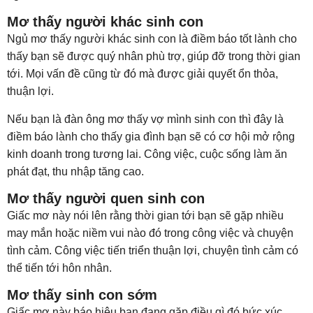
Mơ thấy người khác sinh con
Ngủ mơ thấy người khác sinh con là điềm báo tốt lành cho
thấy bạn sẽ được quý nhân phù trợ, giúp đỡ trong thời gian
tới. Mọi vấn đề cũng từ đó mà được giải quyết ổn thỏa,
thuận lợi.
Nếu bạn là đàn ông mơ thấy vợ mình sinh con thì đây là
điềm báo lành cho thấy gia đình bạn sẽ có cơ hội mở rộng
kinh doanh trong tương lai. Công việc, cuộc sống làm ăn
phát đạt, thu nhập tăng cao.
Mơ thấy người quen sinh con
Giấc mơ này nói lên rằng thời gian tới bạn sẽ gặp nhiều
may mắn hoặc niềm vui nào đó trong công việc và chuyện
tình cảm. Công việc tiến triển thuận lợi, chuyện tình cảm có
thể tiến tới hôn nhân.
Mơ thấy sinh con sớm
Giấc mơ này báo hiệu bạn đang gặp điều gì đó bức xúc,