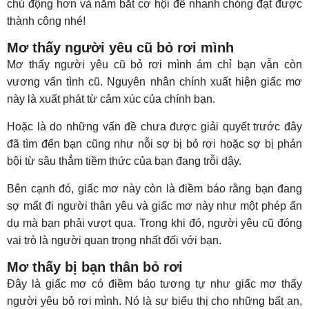
chủ động hơn và nắm bắt cơ hội để nhanh chóng đạt được
thành công nhé!
Mơ thấy người yêu cũ bỏ rơi mình
Mơ thấy người yêu cũ bỏ rơi mình ám chỉ bạn vẫn còn
vương vấn tình cũ. Nguyên nhân chính xuất hiện giấc mơ
này là xuất phát từ cảm xúc của chính bạn.
Hoặc là do những vấn đề chưa được giải quyết trước đây
đã tìm đến bạn cũng như nỗi sợ bị bỏ rơi hoặc sợ bị phản
bội từ sâu thẳm tiềm thức của bạn đang trỗi dậy.
Bên cạnh đó, giấc mơ này còn là điềm báo rằng bạn đang
sợ mất đi người thân yêu và giấc mơ này như một phép ẩn
dụ mà bạn phải vượt qua. Trong khi đó, người yêu cũ đóng
vai trò là người quan trọng nhất đối với bạn.
Mơ thấy bị bạn thân bỏ rơi
Đây là giấc mơ có điềm báo tương tự như giấc mơ thấy
người yêu bỏ rơi mình. Nó là sự biểu thị cho những bất an,