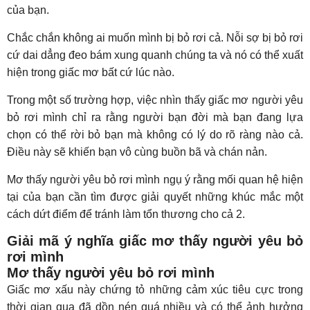
của bạn.
Chắc chắn không ai muốn mình bị bỏ rơi cả. Nỗi sợ bị bỏ rơi
cứ dai dẳng đeo bám xung quanh chúng ta và nó có thể xuất
hiện trong giấc mơ bất cứ lúc nào.
Trong một số trường hợp, việc nhìn thấy giấc mơ người yêu
bỏ rơi mình chỉ ra rằng người bạn đời mà bạn đang lựa
chọn có thể rời bỏ bạn mà không có lý do rõ ràng nào cả.
Điều này sẽ khiến bạn vô cùng buồn bã và chán nản.
Mơ thấy người yêu bỏ rơi mình ngụ ý rằng mối quan hệ hiện
tại của bạn cần tìm được giải quyết những khúc mắc một
cách dứt điểm để tránh làm tổn thương cho cả 2.
Giải mã ý nghĩa giấc mơ thấy người yêu bỏ
rơi mình
Mơ thấy người yêu bỏ rơi mình
Giấc mơ xấu này chứng tỏ những cảm xúc tiêu cực trong
thời gian qua đã dồn nén quá nhiều và có thể ảnh hưởng