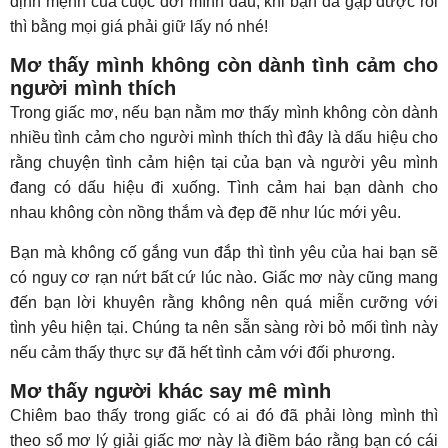
định mệnh của cuộc đời mình đâu, khi bạn đã gặp được rồi
thì bằng mọi giá phải giữ lấy nó nhé!
Mơ thấy mình không còn dành tình cảm cho
người mình thích
Trong giấc mơ, nếu bạn nằm mơ thấy mình không còn dành
nhiều tình cảm cho người mình thích thì đây là dấu hiệu cho
rằng chuyện tình cảm hiện tại của bạn và người yêu mình
đang có dấu hiệu đi xuống. Tình cảm hai bạn dành cho
nhau không còn nồng thắm và đẹp đẽ như lúc mới yêu.
Bạn mà không cố gắng vun đắp thì tình yêu của hai bạn sẽ
có nguy cơ rạn nứt bất cứ lúc nào. Giấc mơ này cũng mang
đến bạn lời khuyên rằng không nên quá miễn cưỡng với
tình yêu hiện tại. Chúng ta nên sẵn sàng rời bỏ mối tình này
nếu cảm thấy thực sự đã hết tình cảm với đối phương.
Mơ thấy người khác say mê mình
Chiêm bao thấy trong giấc có ai đó đã phải lòng mình thì
theo sổ mơ lý giải giấc mơ này là điềm báo rằng bạn có cái