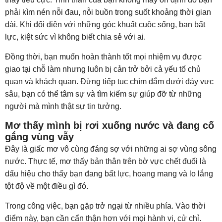
phải kìm nén nỗi đau, nỗi buồn trong suốt khoảng thời gian
dài. Khi đối diện với những góc khuất cuộc sống, bạn bất
lực, kiệt sức vì không biết chia sẻ với ai.
Đồng thời, bạn muốn hoàn thành tốt mọi nhiệm vụ được
giao tại chỗ làm nhưng luôn bị cản trở bởi cả yếu tố chủ
quan và khách quan. Đừng tiếp tục chìm đắm dưới đáy vực
sâu, bạn có thể tâm sự và tìm kiếm sự giúp đỡ từ những
người mà mình thật sự tin tưởng.
Mơ thấy mình bị rơi xuống nước và đang cố
gắng vùng vẫy
Đây là giấc mơ vô cùng đáng sợ với những ai sợ vùng sông
nước. Thực tế, mơ thấy bản thân trên bờ vực chết đuối là
dấu hiệu cho thấy bạn đang bất lực, hoang mang và lo lắng
tột độ về một điều gì đó.
Trong công việc, bạn gặp trở ngại từ nhiều phía. Vào thời
điểm này, bạn cần cẩn thận hơn với mọi hành vi, cử chỉ.