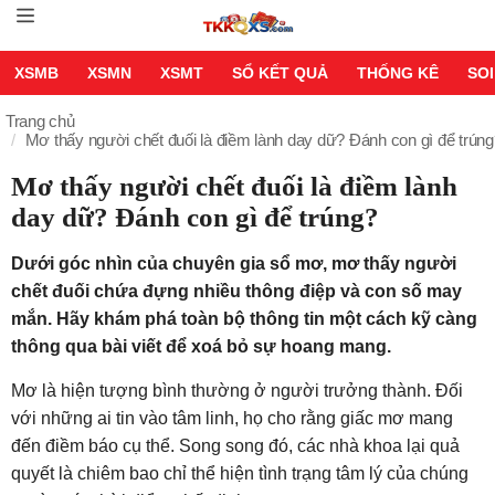
XSMB
XSMN
XSMT
SỔ KẾT QUẢ
THỐNG KÊ
SOI
Trang chủ
Mơ thấy người chết đuối là điềm lành day dữ? Đánh con gì để trún
Mơ thấy người chết đuối là điềm lành
day dữ? Đánh con gì để trúng?
Dưới góc nhìn của chuyên gia sổ mơ, mơ thấy người
chết đuối chứa đựng nhiều thông điệp và con số may
mắn. Hãy khám phá toàn bộ thông tin một cách kỹ càng
thông qua bài viết để xoá bỏ sự hoang mang.
Mơ là hiện tượng bình thường ở người trưởng thành. Đối
với những ai tin vào tâm linh, họ cho rằng giấc mơ mang
đến điềm báo cụ thể. Song song đó, các nhà khoa lại quả
quyết là chiêm bao chỉ thể hiện tình trạng tâm lý của chúng