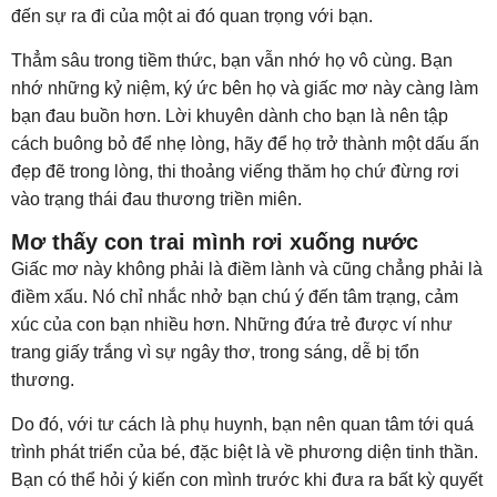
đến sự ra đi của một ai đó quan trọng với bạn.
Thẳm sâu trong tiềm thức, bạn vẫn nhớ họ vô cùng. Bạn
nhớ những kỷ niệm, ký ức bên họ và giấc mơ này càng làm
bạn đau buồn hơn. Lời khuyên dành cho bạn là nên tập
cách buông bỏ để nhẹ lòng, hãy để họ trở thành một dấu ấn
đẹp đẽ trong lòng, thi thoảng viếng thăm họ chứ đừng rơi
vào trạng thái đau thương triền miên.
Mơ thấy con trai mình rơi xuống nước
Giấc mơ này không phải là điềm lành và cũng chẳng phải là
điềm xấu. Nó chỉ nhắc nhở bạn chú ý đến tâm trạng, cảm
xúc của con bạn nhiều hơn. Những đứa trẻ được ví như
trang giấy trắng vì sự ngây thơ, trong sáng, dễ bị tổn
thương.
Do đó, với tư cách là phụ huynh, bạn nên quan tâm tới quá
trình phát triển của bé, đặc biệt là về phương diện tinh thần.
Bạn có thể hỏi ý kiến con mình trước khi đưa ra bất kỳ quyết