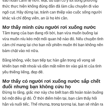
vào hoàn cảnh tệ hơn. Mặc dù bạn có ý tốt song phương
thức thực hiện không đúng đắn đã làm câu chuyện đi vào
ngõ cụt. Hãy dừng lại, tránh can thiệp vào cuộc sống người
khác và chỉ động viên, an ủi họ khi cần.
Mơ thấy mình cứu người rơi xuống nước
Tâm trạng của bạn đang rối bời, bạn vừa muốn buông lại
vừa muốn níu kéo một mối quan hệ nào đó. Nếu chuyện tình
cảm chỉ mang lại cho bạn nỗi phiền muộn thì bạn không nên
bám chặt vào nó nữa.
Bằng không, việc bạn tiếp tục hàn gắn trong vô vọng sẽ
khiến bạn mệt nhoài và dần mất niềm tin vào giá trị của tình
yêu thiêng liêng, đẹp đẽ.
Mơ thấy có người rơi xuống nước sắp chết
đuối nhưng bạn không cứu họ
Đừng lo lắng, giấc mơ này cho biết bạn đã hoàn toàn buông
bỏ một điều gì đó. Ở thời điểm hiện tại, bạn cảm thấy hối
hận và nuối tiếc. Thế nhưng, trong tương lai, bạn sẽ nhận ra