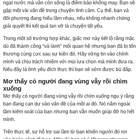
ngạt nước mà vẫn còn sống là điềm báo không may. Bạn sẽ
gặp một vài vấn đề trong chuyện tình cảm. Cụ thể, bạn và
đối phương đang hiểu lầm nhau, nếu không nhanh chóng
giải quyết thì kết quả tan vỡ là chuyện tất yếu.
Trong một số trường hợp khác, giấc mơ này tiết lộ rằng mặc
dù đã thành công “vá lành” mối quan hệ nhưng bạn đã bị tổn
thương cùng cực sau sự kiện đó. Hãy vững tin vào chính
mình và chịu trách nhiệm với mọi lựa chọn mà mình đưa ra.
Nếu đây là tình yêu đích thực thì bạn sẽ sớm được bù đắp.
Mơ thấy có người đang vùng vẫy rồi chìm
xuống
Mơ thấy có người đang vùng vẫy rồi chìm xuống ngụ ý rằng
bạn đang can dự vào vấn đề của một ai đó. Nó nằm ngoài
tầm kiểm soát của bạn nhưng bạn vẫn muốn giúp đỡ họ hết
mình.
Trên thực tế, sự hỗ trợ sai lầm từ bạn khiến người đó rơi