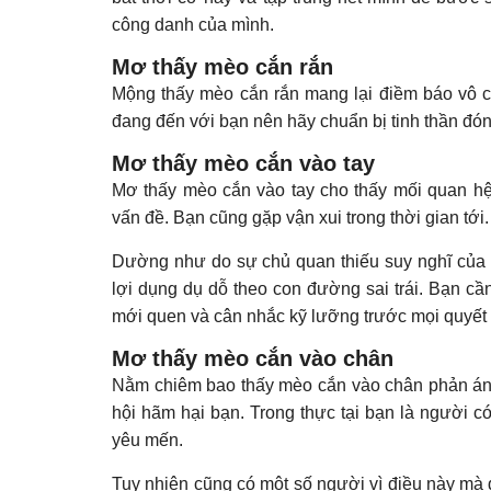
công danh của mình.
Mơ thấy mèo cắn rắn
Mộng thấy mèo cắn rắn mang lại điềm báo vô cù
đang đến với bạn nên hãy chuẩn bị tinh thần đó
Mơ thấy mèo cắn vào tay
Mơ thấy mèo cắn vào tay cho thấy mối quan h
vấn đề. Bạn cũng gặp vận xui trong thời gian tới.
Dường như do sự chủ quan thiếu suy nghĩ của m
lợi dụng dụ dỗ theo con đường sai trái. Bạn c
mới quen và cân nhắc kỹ lưỡng trước mọi quyết 
Mơ thấy mèo cắn vào chân
Nằm chiêm bao thấy mèo cắn vào chân phản ánh
hội hãm hại bạn. Trong thực tại bạn là người 
yêu mến.
Tuy nhiên cũng có một số người vì điều này mà