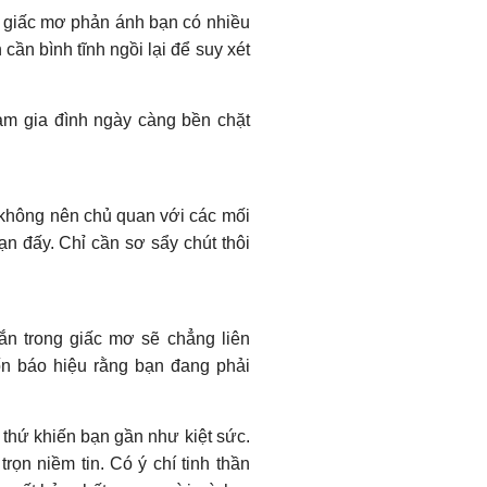
 giấc mơ phản ánh bạn có nhiều
cần bình tĩnh ngồi lại để suy xét
ảm gia đình ngày càng bền chặt
không nên chủ quan với các mối
 đấy. Chỉ cần sơ sẩy chút thôi
ắn trong giấc mơ sẽ chẳng liên
n báo hiệu rằng bạn đang phải
thứ khiến bạn gần như kiệt sức.
rọn niềm tin. Có ý chí tinh thần