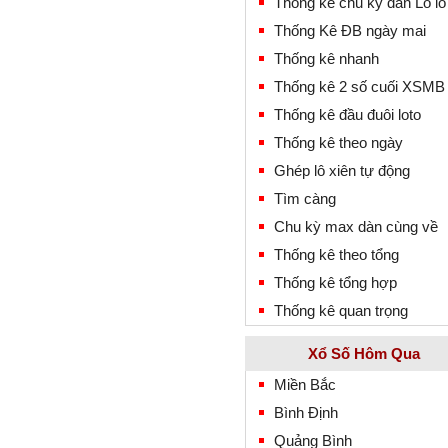
Thống kê chu kỳ dàn Lô lô
Thống Kê ĐB ngày mai
Thống kê nhanh
Thống kê 2 số cuối XSMB
Thống kê đầu đuôi loto
Thống kê theo ngày
Ghép lô xiên tự động
Tìm càng
Chu kỳ max dàn cùng về
Thống kê theo tổng
Thống kê tổng hợp
Thống kê quan trọng
Xổ Số Hôm Qua
Miền Bắc
Bình Định
Quảng Bình