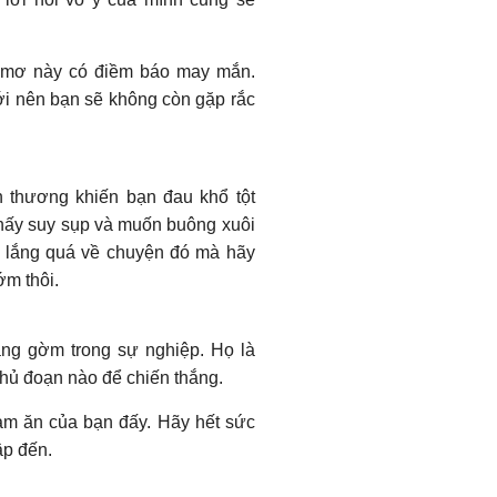
c mơ này có điềm báo may mắn.
ới nên bạn sẽ không còn gặp rắc
n thương khiến bạn đau khổ tột
hấy suy sụp và muốn buông xuôi
o lắng quá về chuyện đó mà hãy
ớm thôi.
áng gờm trong sự nghiệp. Họ là
thủ đoạn nào để chiến thắng.
àm ăn của bạn đấy. Hãy hết sức
ập đến.