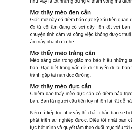
như vậy là tốt nhưng đừng vì tham vọng mà đán
Mơ thấy mèo đen cắn
Giấc mơ này có điềm báo cực kỳ xấu liên quan đ
đó từ cõi âm đang có sợi dây liên kết với bạn
chuyện tình cảm và công việc không được thuận
âm này nhanh đi nhé.
Mơ thấy mèo trắng cắn
Mèo trắng cắn trong giấc mơ báo hiệu những ta
bạn. Đặc biệt trong vấn đề di chuyển đi lại bạn
tránh gặp tai nạn dọc đường.
Mơ thấy mèo đực cắn
Chiêm bao thấy mèo đực cắn có điềm báo trực
bạn. Bạn là người cầu tiến tuy nhiên lại rất dễ nả
Nếu cứ tiếp tục như vậy thì chắc chắn bạn sẽ bị 
phát triển sự nghiệp được. Điều tốt nhất bạn 
lực hết mình và quyết tâm theo đuổi mục tiêu tới