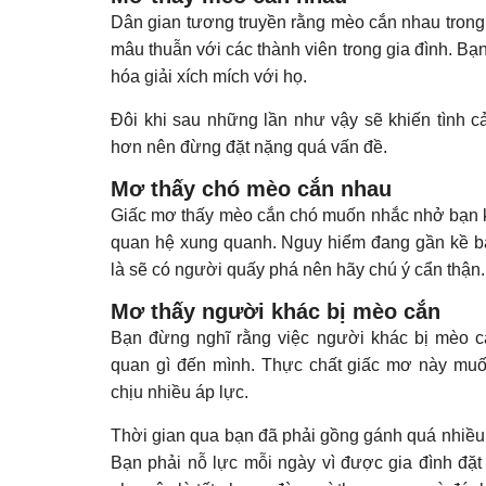
Dân gian tương truyền rằng mèo cắn nhau trong
mâu thuẫn với các thành viên trong gia đình. Bạn 
hóa giải xích mích với họ.
Đôi khi sau những lần như vậy sẽ khiến tình c
hơn nên đừng đặt nặng quá vấn đề.
Mơ thấy chó mèo cắn nhau
Giấc mơ thấy mèo cắn chó muốn nhắc nhở bạn 
quan hệ xung quanh. Nguy hiểm đang gần kề bạn
là sẽ có người quấy phá nên hãy chú ý cẩn thận.
Mơ thấy người khác bị mèo cắn
Bạn đừng nghĩ rằng việc người khác bị mèo c
quan gì đến mình. Thực chất giấc mơ này muố
chịu nhiều áp lực.
Thời gian qua bạn đã phải gồng gánh quá nhiều 
Bạn phải nỗ lực mỗi ngày vì được gia đình đặt t