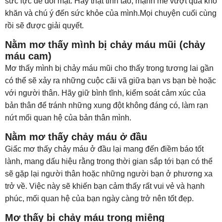
sức lực để đối mặt. Hãy thật tỉnh táo, mạnh mẽ vượt qua khó
khăn và chú ý đến sức khỏe của mình.Mọi chuyện cuối cùng
rồi sẽ được giải quyết.
Nằm mơ thấy mình bị chảy máu mũi (chảy
máu cam)
Mơ thấy mình bị chảy máu mũi cho thấy trong tương lai gần
có thể sẽ xảy ra những cuộc cãi vã giữa bạn vs bạn bè hoặc
với người thân. Hãy giữ bình tĩnh, kiểm soát cảm xúc của
bản thân để tránh những xung đột không đáng có, làm rạn
nứt mối quan hệ của bản thân mình.
Nằm mơ thấy chảy máu ở đầu
Giấc mơ thấy chảy máu ở đầu lại mang đến điềm báo tốt
lành, mang dấu hiệu rằng trong thời gian sắp tới bạn có thể
sẽ gặp lại người thân hoặc những người bạn ở phương xa
trở về. Việc này sẽ khiến bạn cảm thấy rất vui vẻ và hạnh
phúc, mối quan hệ của bạn ngày càng trở nên tốt đẹp.
Mơ thấy bị chảy máu trong miệng