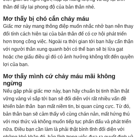
thần để lấy lại phong độ của bản thân nhé.
Mơ thấy bị chó cắn chảy máu
Giấc mơ này mang thông điệp muốn nhắc nhở bạn nên thay
đổi tính cách hiện tại của bản thân để có cơ hội phát triển
hơn trong công việc. Ngoài ra thời gian tới bạn hãy cẩn thận
với người thân xung quanh bởi có thể bạn sẽ bị lừa gạt
hoặc che giấu điều gì đó có ảnh hưởng không tốt đến quyền
lợi của bạn.
Mơ thấy mình cứ chảy máu mãi không
ngừng
Nếu gặp phải giấc mơ này, bạn hãy chuẩn bị tinh thần thật
vững vàng vì sắp tới bạn sẽ đối diện với rất nhiều vấn đề
khiến bản thân bạn mất niềm tin, bi quan cùng cực. Từ đó,
bản thân bạn sẽ cảm thấy vô cùng chán nản, mất hứng thú
với mọi thức và không muốn tiếp tục phấn đấu và phát triển
nữa. Điều bạn cần làm là phải thật bình tĩnh đối diện với
những khó khăn đó, bản lĩnh trong việc đưa ra quyết định và