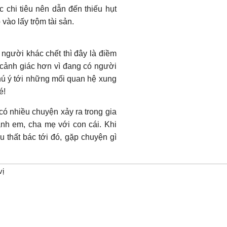
c chi tiêu nên dẫn đến thiếu hụt
vào lấy trộm tài sản.
 người khác chết thì đây là điềm
cảnh giác hơn vì đang có người
ú ý tới những mối quan hệ xung
é!
ó nhiều chuyện xảy ra trong gia
nh em, cha mẹ với con cái. Khi
u thất bác tới đó, gặp chuyện gì