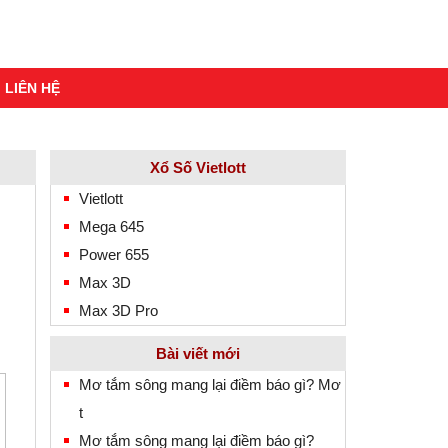
LIÊN HỆ
Xổ Số Vietlott
Vietlott
Mega 645
Power 655
Max 3D
Max 3D Pro
Bài viết mới
Mơ tắm sông mang lại điềm báo gì? Mơ
t
Mơ tắm sông mang lại điềm báo gì?