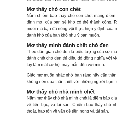
Mơ thấy chó con chết
Nằm chiêm bao thấy chó con chết mang điềm 
định mới của bạn sẽ khó có thể thành công. Rấ
muồi mà bạn đã nóng vội thực hiện ý định của 
danh khó của bạn khó như ý bạn muốn.
Mơ thấy mình đánh chết chó đen
Theo dân gian chó đen là biểu tượng của sự m
đánh chết chó đen thì điều đó đồng nghĩa với việ
tay làm mất cơ hội may mắn đến với mình.
Giấc mơ muốn nhắc nhở bạn rằng hãy cẩn thận h
không nên quá thân thiết với những người bạn 
Mơ thấy chó nhà mình chết
Nằm mơ thấy chó nhà mình chết là điềm báo gia
về tiền bạc, và tài sản. Chiêm bao thấy chó n
thoát, hao tổn về vấn đề tiền nong và tài sản.