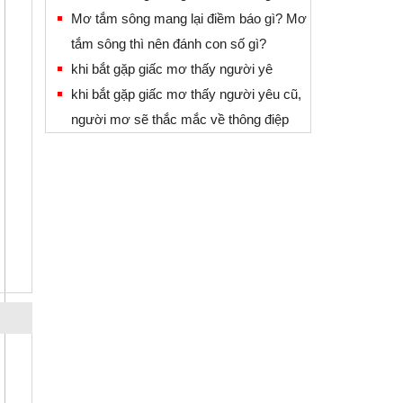
Mơ tắm sông mang lại điềm báo gì? Mơ
tắm sông thì nên đánh con số gì?
khi bắt gặp giấc mơ thấy người yê
khi bắt gặp giấc mơ thấy người yêu cũ,
người mơ sẽ thắc mắc về thông điệp