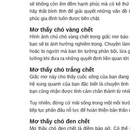
sẽ không còn êm đềm hạnh phúc mà có kẻ thứ 
hãy thật bình tĩnh để giải quyết những vấn đề
phúc gia đình luôn được bền chặt.
Mơ thấy chó vàng chết
Hình ảnh chú chó vàng chết trong giấc mơ báo 
bạn sẽ bị ảnh hưởng nghiêm trọng. Chuyện làm ă
hoặc bị người mà bạn tin tưởng phản bội, lừa g
lưỡng khi đưa ra những quyết định liên quan tới 
Mơ thấy chó trắng chết
Giấc mơ này cho thấy cuộc sống của bạn đang
hệ xung quanh của bạn đặc biệt là chuyện tình 
bạn cũng nhận được tình cảm chân thành từ nhi
Tuy nhiên, đừng cứ mãi sống trong một môi trư
tiếp tục phấn đấu nỗ lực để hoàn thiện bản thân
Mơ thấy chó đen chết
Mơ thấy chó đen chết là điềm báo gở. Có thể s