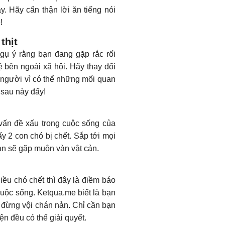
y. Hãy cẩn thận lời ăn tiếng nói
!
thịt
ngụ ý rằng bạn đang gặp rắc rối
ệ bên ngoài xã hội. Hãy thay đổi
 người vì có thể những mối quan
 sau này đấy!
vấn đề xấu trong cuộc sống của
ấy 2 con chó bị chết. Sắp tới mọi
ạn sẽ gặp muôn vàn vật cản.
iều chó chết thì đây là điềm báo
uộc sống. Ketqua.me biết là bạn
đừng vội chán nản. Chỉ cần bạn
n đều có thể giải quyết.