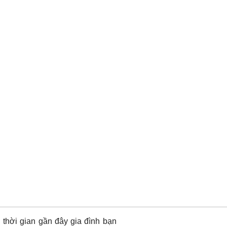
thời gian gần đây gia đình bạn