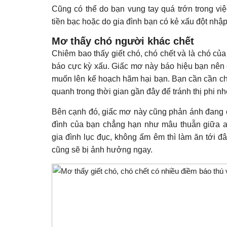
Cũng có thể do bạn vung tay quá trớn trong việ
tiền bạc hoặc do gia đình bạn có kẻ xấu đột nhập 
Mơ thấy chó người khác chết
Chiêm bao thấy giết chó, chó chết và là chó của
báo cực kỳ xấu. Giấc mơ này báo hiệu bạn nên 
muốn lên kế hoạch hãm hại bạn. Bạn cần cần ch
quanh trong thời gian gần đây để tránh thị phi nh
Bên cạnh đó, giấc mơ này cũng phản ánh đang c
đình của bạn chẳng hạn như mâu thuẫn giữa a
gia đình lục đục, không ấm êm thì làm ăn tới đâ
cũng sẽ bị ảnh hưởng ngay.