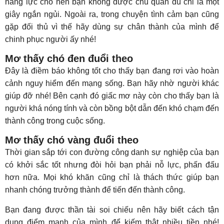
năng lực cho nên bạn không được chủ quan dù chỉ là một
giây ngắn ngủi. Ngoài ra, trong chuyện tình cảm bạn cũng
gặp đối thủ vì thế hãy dùng sự chân thành của mình để
chinh phục người ấy nhé!
Mơ thấy chó đen đuổi theo
Đây là điềm báo không tốt cho thấy bạn đang rơi vào hoàn
cảnh nguy hiểm đến mạng sống. Bạn hãy nhờ người khác
giúp đỡ nhé! Bên cạnh đó giấc mơ này còn cho thấy bạn là
người khá nóng tính và còn bồng bột dẫn đến khó chạm đến
thành công trong cuộc sống.
Mơ thấy chó vàng đuổi theo
Thời gian sắp tới con đường công danh sự nghiệp của bạn
có khởi sắc tốt nhưng đòi hỏi bạn phải nỗ lực, phấn đấu
hơn nữa. Mọi khó khăn cũng chỉ là thách thức giúp bạn
nhanh chóng trưởng thành để tiến đến thành công.
Bạn đang được thần tài soi chiếu nên hãy biết cách tận
dụng điểm mạnh của mình để kiếm thật nhiều tiền nhé!