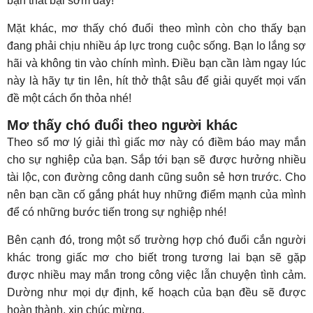
bạn thất bại sớm đấy!
Mặt khác, mơ thấy chó đuổi theo mình còn cho thấy bạn
đang phải chịu nhiều áp lực trong cuộc sống. Bạn lo lắng sợ
hãi và không tin vào chính mình. Điều bạn cần làm ngay lúc
này là hãy tự tin lên, hít thở thật sâu để giải quyết mọi vấn
đề một cách ổn thỏa nhé!
Mơ thấy chó đuổi theo người khác
Theo sổ mơ lý giải thì giấc mơ này có điềm báo may mắn
cho sự nghiệp của bạn. Sắp tới bạn sẽ được hưởng nhiều
tài lộc, con đường công danh cũng suôn sẻ hơn trước. Cho
nên bạn cần cố gắng phát huy những điểm mạnh của mình
để có những bước tiến trong sự nghiệp nhé!
Bên cạnh đó, trong một số trường hợp chó đuổi cắn người
khác trong giấc mơ cho biết trong tương lai bạn sẽ gặp
được nhiều may mắn trong công việc lẫn chuyện tình cảm.
Dường như mọi dự định, kế hoạch của bạn đều sẽ được
hoàn thành, xin chúc mừng.