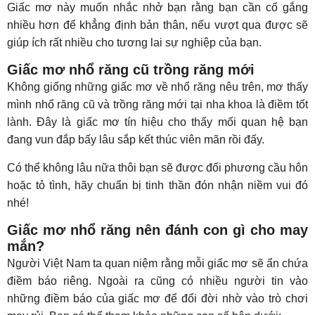
Giấc mơ này muốn nhắc nhở bạn rằng bạn cần cố gắng
nhiều hơn để khẳng định bản thân, nếu vượt qua được sẽ
giúp ích rất nhiều cho tương lai sự nghiệp của bạn.
Giấc mơ nhổ răng cũ trồng răng mới
Không giống những giấc mơ về nhổ răng nêu trên, mơ thấy
mình nhổ răng cũ và trồng răng mới tại nha khoa là điềm tốt
lành. Đây là giấc mơ tín hiệu cho thấy mối quan hệ bạn
đang vun đắp bấy lâu sắp kết thúc viên mãn rồi đấy.
Có thể không lâu nữa thôi bạn sẽ được đối phương cầu hôn
hoặc tỏ tình, hãy chuẩn bị tinh thần đón nhận niềm vui đó
nhé!
Giấc mơ nhổ răng nên đánh con gì cho may
mắn?
Người Việt Nam ta quan niệm rằng mỗi giấc mơ sẽ ẩn chứa
điềm báo riêng. Ngoài ra cũng có nhiều người tin vào
những điềm báo của giấc mơ để đổi đời nhờ vào trò chơi