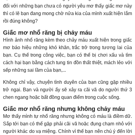
đối với những bạn chưa có người yêu mơ thấy giấc mơ này
thì có lẽ bạn đang mong chờ nửa kia của mình xuất hiện lắm
rồi đúng không?
Giấc mơ nhổ răng bị chảy máu
Hình ảnh nhổ răng kèm theo chảy máu xuất hiện trong giấc
mơ báo hiệu những khó khăn, trắc trở trong tương lai của
bạn. Cụ thể trong công việc, bạn có thể bị chơi xấu và tìm
cách hại bạn bằng cách tung tin đồn thất thiệt, mách lẻo với
sếp những sai lầm của bạn,...
Không chỉ vậy, chuyện tình duyên của bạn cũng gặp nhiều
trở ngại. Bạn và người ấy sẽ xảy ra cãi vã do người thứ 3
chen ngang hoặc bất đồng quan điểm trong cuộc sống.
Giấc mơ nhổ răng nhưng không chảy máu
Mơ thấy mình tự nhổ răng nhưng không có máu là điềm dữ.
Sắp tới bạn có thể gặp phải cãi vã hoặc đụng chạm nhỏ với
người khác do vạ miệng. Chính vì thế bạn nên chú ý đến lời