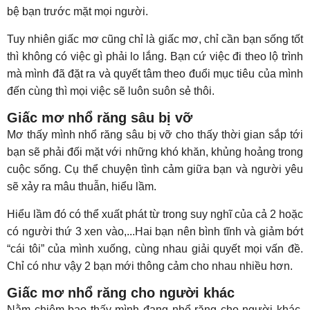
bệ bạn trước mặt mọi người.
Tuy nhiên giấc mơ cũng chỉ là giấc mơ, chỉ cần bạn sống tốt
thì không có việc gì phải lo lắng. Bạn cứ việc đi theo lộ trình
mà mình đã đặt ra và quyết tâm theo đuổi mục tiêu của mình
đến cùng thì mọi việc sẽ luôn suôn sẻ thôi.
Giấc mơ nhổ răng sâu bị vỡ
Mơ thấy mình nhổ răng sâu bị vỡ cho thấy thời gian sắp tới
bạn sẽ phải đối mặt với những khó khăn, khủng hoảng trong
cuộc sống. Cụ thể chuyện tình cảm giữa bạn và người yêu
sẽ xảy ra mâu thuẫn, hiểu lầm.
Hiểu lầm đó có thể xuất phát từ trong suy nghĩ của cả 2 hoặc
có người thứ 3 xen vào,...Hai bạn nên bình tĩnh và giảm bớt
“cái tôi” của mình xuống, cùng nhau giải quyết mọi vấn đề.
Chỉ có như vậy 2 bạn mới thông cảm cho nhau nhiều hơn.
Giấc mơ nhổ răng cho người khác
Nằm chiêm bao thấy mình đang nhổ răng cho người khác,