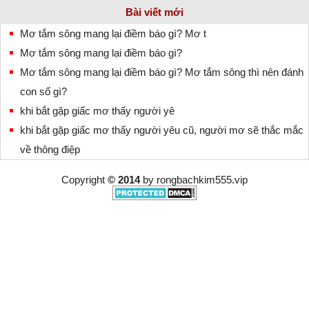
Bài viết mới
Mơ tắm sông mang lại điềm báo gì? Mơ t
Mơ tắm sông mang lại điềm báo gì?
Mơ tắm sông mang lại điềm báo gì? Mơ tắm sông thì nên đánh
con số gì?
khi bắt gặp giấc mơ thấy người yê
khi bắt gặp giấc mơ thấy người yêu cũ, người mơ sẽ thắc mắc
về thông điệp
Copyright
© 2014
by
rongbachkim555.vip