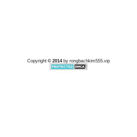
Copyright
© 2014
by
rongbachkim555.vip